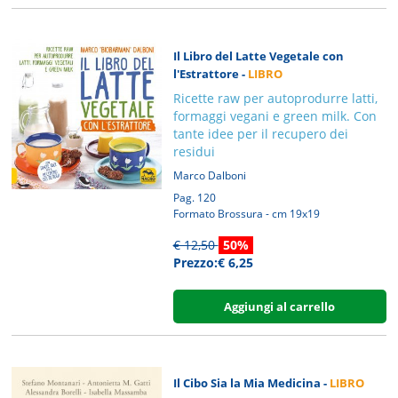
Il Libro del Latte Vegetale con
l'Estrattore -
LIBRO
Ricette raw per autoprodurre latti,
formaggi vegani e green milk. Con
tante idee per il recupero dei
residui
Marco Dalboni
Pag. 120
Formato Brossura - cm 19x19
€ 12,50
50%
Prezzo:€ 6,25
Aggiungi al carrello
Il Cibo Sia la Mia Medicina -
LIBRO