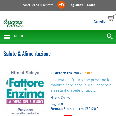
Scopri l'Area Riservata:
Registrati
Entra
Carrello
MENU
Salute & Alimentazione
Il Fattore Enzima -
LIBRO
La dieta del futuro che previene le
malattie cardiache, cura il cancro e
arresta il diabete di tipo 2
Hiromi Shinya
Pag. 208
Formato Brossura - cm 13,5x20,5