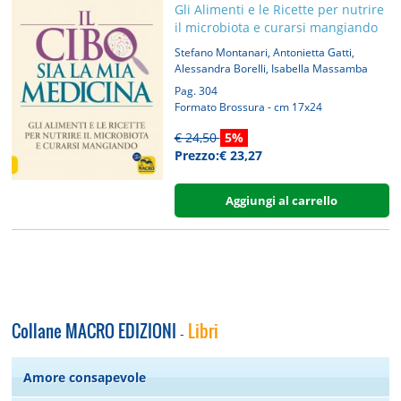
Gli Alimenti e le Ricette per nutrire
il microbiota e curarsi mangiando
,
,
Stefano Montanari
Antonietta Gatti
,
Alessandra Borelli
Isabella Massamba
Pag. 304
Formato Brossura - cm 17x24
€ 24,50
5%
Prezzo:€ 23,27
Aggiungi al carrello
Collane MACRO EDIZIONI
Libri
-
Amore consapevole