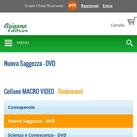
Scopri l'Area Riservata:
Registrati
Entra
Carrello
MENU
Nuova Saggezza - DVD
Collane MACRO VIDEO
Ondemand
-
Consapevole
Nuova Saggezza - DVD
Scienza e Conoscenza - DVD