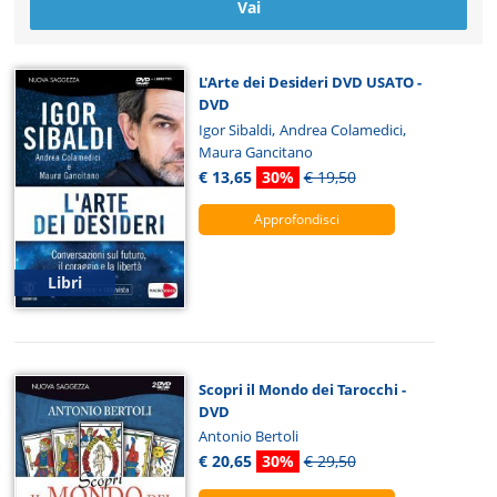
L'Arte dei Desideri DVD USATO -
DVD
,
,
Igor Sibaldi
Andrea Colamedici
Maura Gancitano
€ 13,65
30%
€ 19,50
Approfondisci
Libri
Scopri il Mondo dei Tarocchi -
DVD
Antonio Bertoli
€ 20,65
30%
€ 29,50