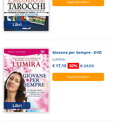
Approfondisci
Libri
Giovane per Sempre - DVD
Lumira
€ 17,15
30%
€ 24,50
Approfondisci
Libri