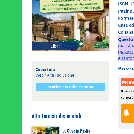
ISBN
U
Pagine
Forma
Casa ed
Collan
Questo 
mai sfog
Libri
magazzin
e tanto
Prezzo
Copertina
Web
/
Alta risoluzione
Momen
Scarica cartella stampa
Il prodo
tornerà 
Altri formati disponibili
Le Case in Paglia