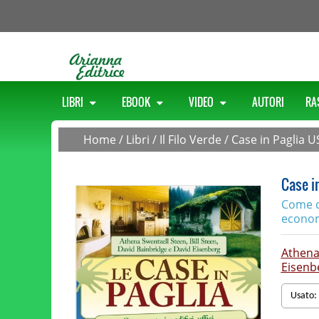
LIBRI
EBOOK
VIDEO
AUTORI
RA
Home
/
Libri
/
Il Filo Verde
/
Case in Paglia U
Case i
Come co
economi
Athena
Eisenb
Usato: