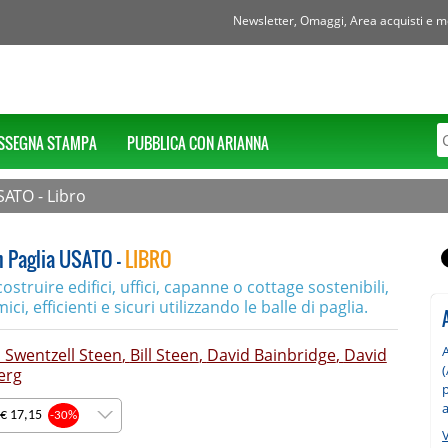
Newsletter, Omaggi, Area acquisti e mol
SSEGNA STAMPA
PUBBLICA CON ARIANNA
SATO - Libro
n Paglia USATO -
LIBRO
struire edifici, uffici, capanne o cottage sostenibili,
ci, efficienti e sicuri utilizzando le balle di paglia.
A
 Swentzell Steen
,
Bill Steen
,
David Bainbridge
,
David
(
erg
a
 € 17,15
-30%
V