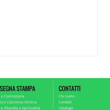
SEGNA STAMPA
CONTATTI
a e Controstoria
Chi siamo
za e Coscienza Olistica
Contatti
a, Filosofia e Spiritualità
Catalogo