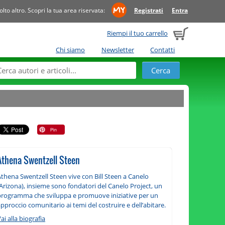
to altro. Scopri la tua area riservata:
Registrati
Entra
Riempi il tuo carrello
Chi siamo
Newsletter
Contatti
Athena Swentzell Steen
thena Swentzell Steen vive con Bill Steen a Canelo
Arizona), insieme sono fondatori del Canelo Project, un
programma che sviluppa e promuove iniziative per un
pproccio comunitario ai temi del costruire e dell’abitare.
ai alla biografia