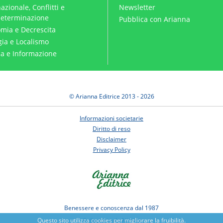
azionale, Conflitti e
Newsletter
eterminazione
Pubblica con Arianna
mia e Decrescita
gia e Localismo
ica e Informazione
© Arianna Editrice 2013 - 2026
Informazioni societarie
Diritto di reso
Disclaimer
Privacy Policy
Benessere e conoscenza dal 1987
Questo sito utilizza cookies per migliorare la fruibilità.
Sviluppato da
Nimaia