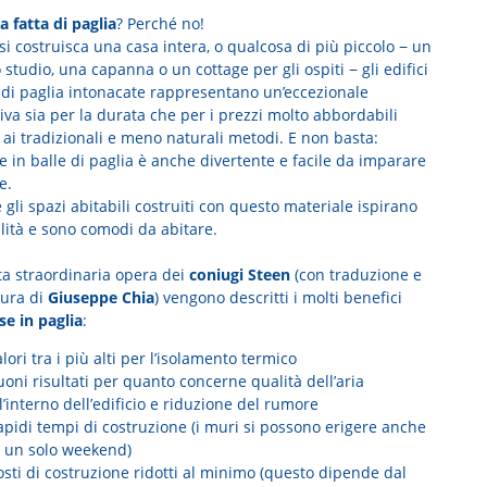
a fatta di paglia
? Perché no!
si costruisca una casa intera, o qualcosa di più piccolo − un
o studio, una capanna o un cottage per gli ospiti − gli edifici
e di paglia intonacate rappresentano un’eccezionale
iva sia per la durata che per i prezzi molto abbordabili
 ai tradizionali e meno naturali metodi. E non basta:
e in balle di paglia è anche divertente e facile da imparare
re.
 e gli spazi abitabili costruiti con questo materiale ispirano
llità e sono comodi da abitare.
ta straordinaria opera dei
coniugi Steen
(con traduzione e
cura di
Giuseppe Chia
) vengono descritti i molti benefici
se in paglia
:
lori tra i più alti per l’isolamento termico
oni risultati per quanto concerne qualità dell’aria
l’interno dell’edificio e riduzione del rumore
apidi tempi di costruzione (i muri si possono erigere anche
n un solo weekend)
sti di costruzione ridotti al minimo (questo dipende dal