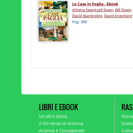
Le Case in Paglia - Ebook
Athena Swentzell Steen
,
Bill Steen
,
David Bainbridge
,
David Eisenberg
Pag. 368
LIBRI E EBOOK
RAS
Un'altra storia
Stori
Il filo verde di Arianna
Scien
Arianna e Consapevole
Cultur