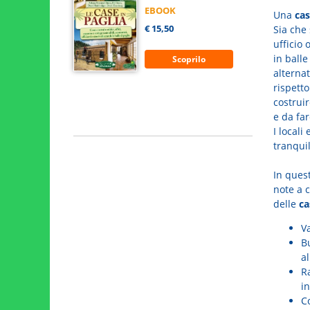
EBOOK
Una
cas
€ 15,50
Sia che 
ufficio 
in ball
Scoprilo
alternat
rispetto
costruir
e da fa
I locali
tranqui
In ques
note a 
delle
ca
Va
Bu
al
R
i
Co