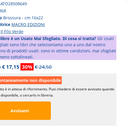
SATO28508649
368
to
Brossura - cm 16x22
itrice
MACRO EDIZIONI
a
Il Filo Verde
libro è un Usato Mai Sfogliato. Di cosa si tratta?
Gli Usati
liati sono libri che selezioniamo uno a uno dal nostro
o di prodotti usati: sono in ottime condizioni, mai sfogliati
meno sottolineati.
 € 17,15
30%
€ 24,50
taneamente non disponibile
tto è in attesa di rifornimento. Puoi chiedere di essere avvisato quando
disponibile, o cercarlo in libreria.
Avvisami