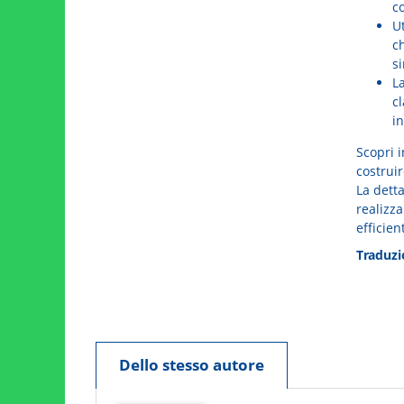
co
U
ch
si
L
c
i
Scopri 
costrui
La detta
realizza
efficien
Traduzi
Dello stesso autore