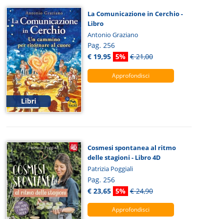
La Comunicazione in Cerchio -
Libro
Antonio Graziano
Pag. 256
€ 19,95
5%
€ 21,00
Approfondisci
Libri
Cosmesi spontanea al ritmo
delle stagioni - Libro 4D
Patrizia Poggiali
Pag. 256
€ 23,65
5%
€ 24,90
Approfondisci