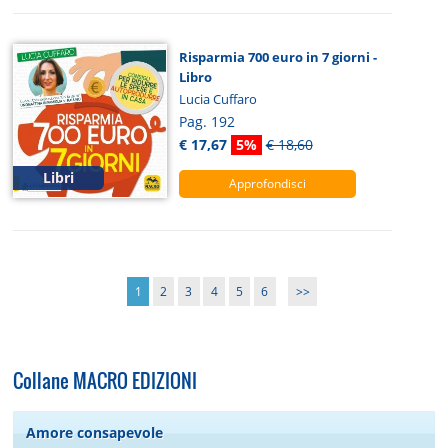
Risparmia 700 euro in 7 giorni -
Libro
Lucia Cuffaro
Pag. 192
€ 17,67
5%
€ 18,60
Libri
Approfondisci
1
2
3
4
5
6
>>
Collane MACRO EDIZIONI
Amore consapevole