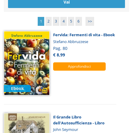
1
2
3
4
5
6
>>
Fervìda: Fermenti di vita - Ebook
Stefano Abbruzzese
Pag. 80
€ 8,99
Approfondisci
Ebook
Il Grande Libro
dell'Autosufficienza - Libro
John Seymour