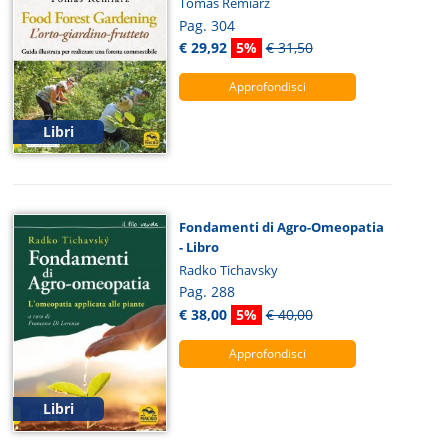
Tomas Remiarz
Pag. 304
€ 29,92
5%
€ 31,50
Approfondisci
Libri
Fondamenti di Agro-Omeopatia
- Libro
Radko Tichavsky
Pag. 288
€ 38,00
5%
€ 40,00
Approfondisci
Libri