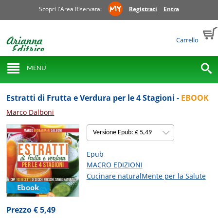
Scopri l'Area Riservata:
Registrati
Entra
Carrello
MENU
Estratti di Frutta e Verdura per le 4 Stagioni -
EBOOK
Marco Dalboni
Versione Epub: € 5,49
Epub
MACRO EDIZIONI
Cucinare naturalMente per la Salute
Ebook
Prezzo € 5,49