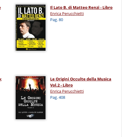
e
Il Lato B. di Matteo Renzi - Libro
Enrica Perucchietti
Pag. 80
k
Le Origini Occulte della Musica
Vol.2 - Libro
Enrica Perucchietti
Pag. 408