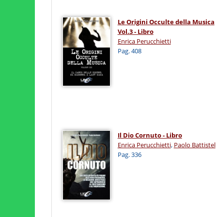
Le Origini Occulte della Musica
Vol.3 - Libro
Enrica Perucchietti
Pag. 408
Il Dio Cornuto - Libro
Enrica Perucchietti
,
Paolo Battistel
Pag. 336