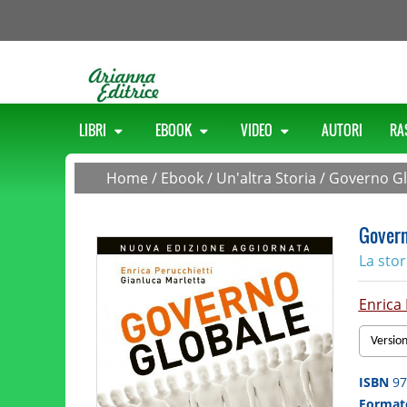
LIBRI
EBOOK
VIDEO
AUTORI
RA
Home
/
Ebook
/
Un'altra Storia
/
Governo Gl
Govern
La sto
Enrica 
Versio
ISBN
97
Forma