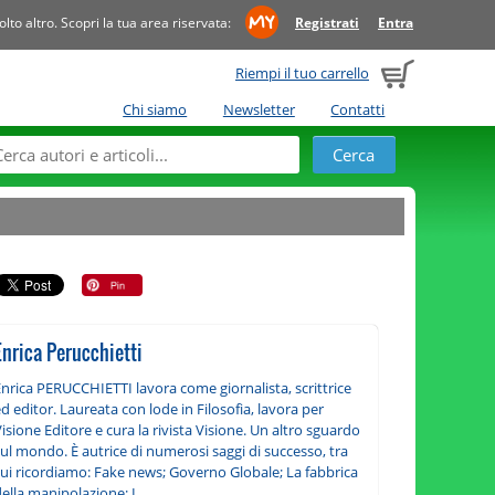
to altro. Scopri la tua area riservata:
Registrati
Entra
Riempi il tuo carrello
Chi siamo
Newsletter
Contatti
Enrica Perucchietti
nrica PERUCCHIETTI lavora come giornalista, scrittrice
d editor. Laureata con lode in Filosofia, lavora per
isione Editore e cura la rivista Visione. Un altro sguardo
ul mondo. È autrice di numerosi saggi di successo, tra
cui ricordiamo: Fake news; Governo Globale; La fabbrica
ella manipolazione; I...