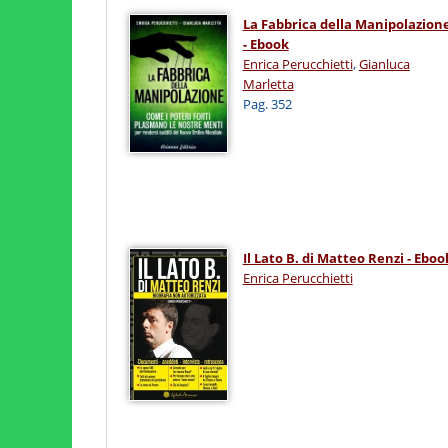
La Fabbrica della Manipolazion
- Ebook
Enrica Perucchietti
,
Gianluca
Marletta
Pag. 352
Il Lato B. di Matteo Renzi - Eboo
Enrica Perucchietti