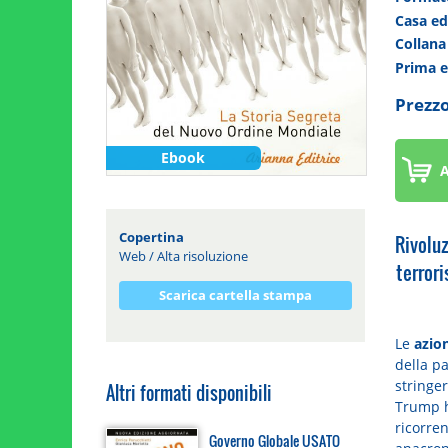
Casa ed
Collan
Prima 
Prezzo
Ebook
A
Copertina
Rivoluz
Web
/
Alta risoluzione
terrori
Scarica cartella stampa
Le
azion
della p
stringe
Altri formati disponibili
Trump h
ricorren
Governo Globale USATO