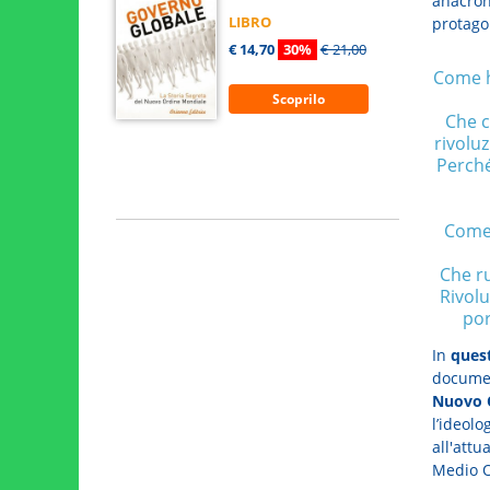
anacron
LIBRO
protagon
€ 14,70
30%
€ 21,00
Come ha
Scoprilo
Che c
rivoluz
Perché
Come 
Che r
Rivolu
por
In
quest
documen
Nuovo 
l’ideolo
all'attu
Medio O