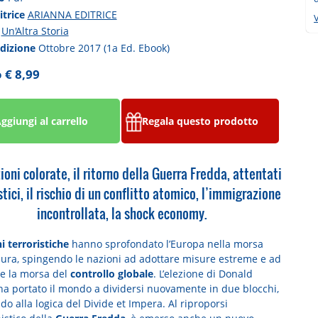
itrice
ARIANNA EDITRICE
V
a
Un'Altra Storia
edizione
Ottobre 2017 (1a Ed. Ebook)
 € 8,99
ggiungi al carrello
Regala questo prodotto
ioni colorate, il ritorno della Guerra Fredda, attentati
stici, il rischio di un conflitto atomico, l’immigrazione
incontrollata, la shock economy.
i terroristiche
hanno sprofondato l’Europa nella morsa
aura, spingendo le nazioni ad adottare misure estreme e ad
re la morsa del
controllo globale
. L’elezione di Donald
a portato il mondo a dividersi nuovamente in due blocchi,
do alla logica del Divide et Impera. Al riproporsi