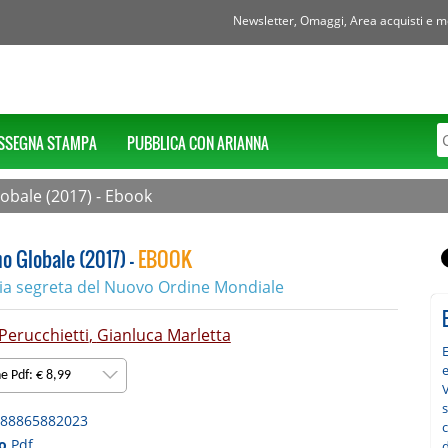
Newsletter, Omaggi, Area acquisti e mol
SSEGNA STAMPA
PUBBLICA CON ARIANNA
obale (2017) - Ebook
o Globale (2017) -
EBOOK
ria segreta del Nuovo Ordine Mondiale
Perucchietti
,
Gianluca Marletta
E
e
ne Pdf: € 8,99
V
s
88865882023
to
Pdf
d