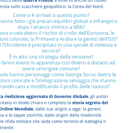
istico della
Guerra Fredda
, è emerso anche un nuovo
ista sullo scacchiere geopolitico: la Corea del Nord.
Come si è arrivati a questo punto?
nno fatto i già precari equilibri globali a infrangersi
dopo l'attacco chimico a Idlib?
osa si cela dietro il rischio di crollo dell’Eurozona, le
ioni colorate, la Primavera Araba e la genesi dell’ISIS?
 l’Occidente è precipitato in una spirale di violenza e
terrore?
È in atto una strategia della tensione?
fanno eventi in apparenza così diversi e distanti ad
avere un’origine comune?
uolo hanno personaggi come George Soros dietro le
zioni colorate e l’immigrazione selvaggia che stanno
tando caos e modificando il profilo delle nazioni?
a riedizione aggiornata di Governo Globale
, gli autori
tano in modo chiaro e completo la
storia segreta del
Ordine Mondiale
, dalle sue origini a oggi: la genesi,
gia e le tappe storiche, dalle origini della modernità
ale sfida militare che vede come terreno di battaglia il
riente.