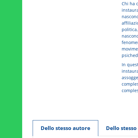
Chi ha c
instaur
nascond
affiliaz
politica
nascond
fenomeni
moviment
psichede
In quest
instaur
assogge
comples
comples
Dello stesso autore
Dello stess