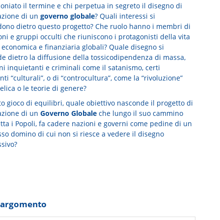
oniato il termine e chi perpetua in segreto il disegno di
azione di un
governo globale
? Quali interessi si
ono dietro questo progetto? Che ruolo hanno i membri di
ioni e gruppi occulti che riuniscono i protagonisti della vita
, economica e finanziaria globali? Quale disegno si
e dietro la diffusione della tossicodipendenza di massa,
 inquietanti e criminali come il satanismo, certi
i “culturali”, o di “controcultura”, come la “rivoluzione”
lica o le teorie di genere?
o gioco di equilibri, quale obiettivo nasconde il progetto di
azione di un
Governo Globale
che lungo il suo cammino
tta i Popoli, fa cadere nazioni e governi come pedine di un
so domino di cui non si riesce a vedere il disegno
sivo?
o argomento