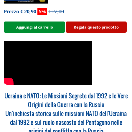
Prezzo € 20,90
5%
€ 22,00
Aggiungi al carrello
Regala questo prodotto
Ucraina e NATO: Le Missioni Segrete dal 1992 e le Vere
Origini della Guerra con la Russia
Un'inchiesta storica sulle missioni NATO dell'Ucraina
dal 1992 e sul ruolo nascosto del Pentagono nelle
origini del conflitto con la Russia