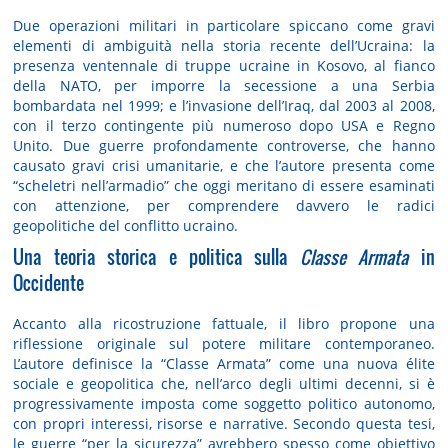
Due operazioni militari in particolare spiccano come gravi
elementi di ambiguità nella storia recente dell’Ucraina: la
presenza ventennale di truppe ucraine in Kosovo, al fianco
della NATO, per imporre la secessione a una Serbia
bombardata nel 1999; e l’invasione dell’Iraq, dal 2003 al 2008,
con il terzo contingente più numeroso dopo USA e Regno
Unito. Due guerre profondamente controverse, che hanno
causato gravi crisi umanitarie, e che l’autore presenta come
“scheletri nell’armadio” che oggi meritano di essere esaminati
con attenzione, per comprendere davvero le radici
geopolitiche del conflitto ucraino.
Una teoria storica e politica sulla
Classe Armata
in
Occidente
Accanto alla ricostruzione fattuale, il libro propone una
riflessione originale sul potere militare contemporaneo.
L’autore definisce la “Classe Armata” come una nuova élite
sociale e geopolitica che, nell’arco degli ultimi decenni, si è
progressivamente imposta come soggetto politico autonomo,
con propri interessi, risorse e narrative. Secondo questa tesi,
le guerre “per la sicurezza” avrebbero spesso come obiettivo