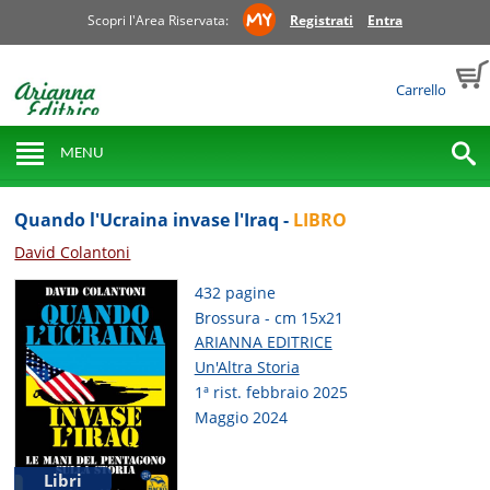
Scopri l'Area Riservata:
Registrati
Entra
Carrello
MENU
Quando l'Ucraina invase l'Iraq -
LIBRO
David Colantoni
432 pagine
Brossura - cm 15x21
ARIANNA EDITRICE
Un'Altra Storia
1ª rist. febbraio 2025
Maggio 2024
Libri