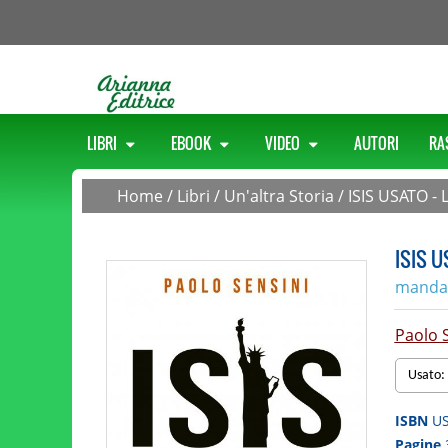
LIBRI
EBOOK
VIDEO
AUTORI
RA
Home
/
Libri
/
Un'altra Storia
/
ISIS USATO - 
ISIS U
mandant
Paolo 
Usato:
ISBN
U
Pagine