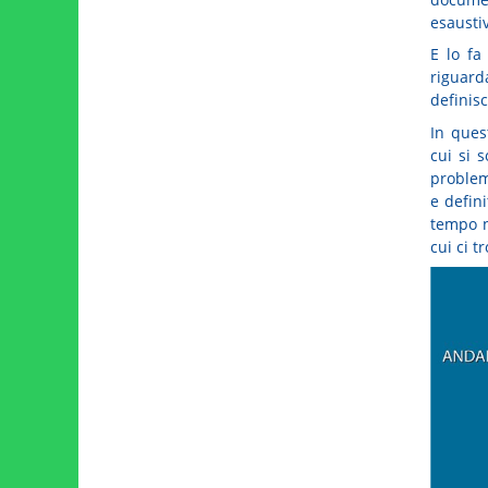
esausti
E lo fa
riguarda
definis
In ques
cui si 
problem
e defin
tempo n
cui ci t