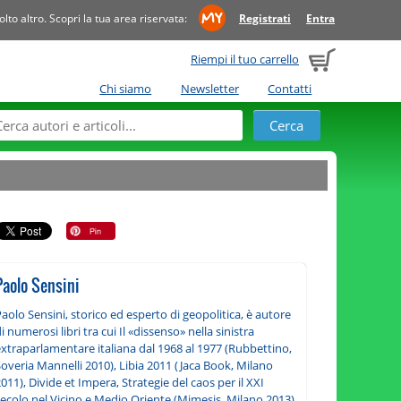
to altro. Scopri la tua area riservata:
Registrati
Entra
Riempi il tuo carrello
Chi siamo
Newsletter
Contatti
Paolo Sensini
aolo Sensini, storico ed esperto di geopolitica, è autore
i numerosi libri tra cui Il «dissenso» nella sinistra
extraparlamentare italiana dal 1968 al 1977 (Rubbettino,
overia Mannelli 2010), Libia 2011 (Jaca Book, Milano
011), Divide et Impera, Strategie del caos per il XXI
secolo nel Vicino e Medio Oriente (Mimesis, Milano 2013)