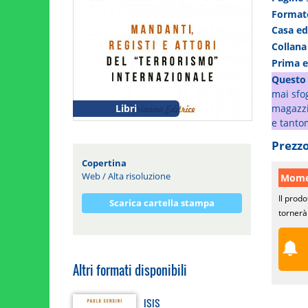
Forma
Casa ed
Collan
Prima 
Questo 
mai sfog
magazzin
Libri
e tanto
Prezzo
Copertina
Web
/
Alta risoluzione
Momen
Il prodo
Scarica cartella stampa
tornerà 
Altri formati disponibili
ISIS