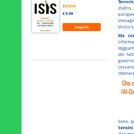
Terrori
EBOOK
d’altro
€ 9,99
europe
immagin
Vicino 
Scoprilo
Ma con
inform
leggiam
dei fat
governo
cessano
ottenere
Che c
(Al-Q
Sono q
Sensini
docume