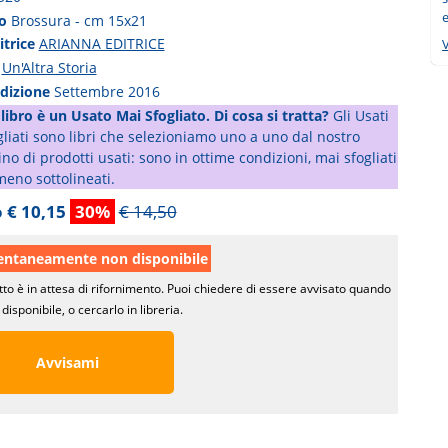
e
to
Brossura - cm 15x21
itrice
ARIANNA EDITRICE
V
a
Un'Altra Storia
edizione
Settembre 2016
libro è un Usato Mai Sfogliato. Di cosa si tratta?
Gli Usati
liati sono libri che selezioniamo uno a uno dal nostro
o di prodotti usati: sono in ottime condizioni, mai sfogliati
meno sottolineati.
 € 10,15
30%
€ 14,50
taneamente non disponibile
tto è in attesa di rifornimento. Puoi chiedere di essere avvisato quando
disponibile, o cercarlo in libreria.
Avvisami