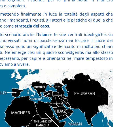
va e completa.
 mettendo finalmente in luce la totalità degli aspetti che
no i mandanti, i registi, gli attori e le pratiche di quella che
ce come
strategia del caos
.
to scenario anche l’
Islam
e le sue centrali ideologiche, su
sono versati fiumi di parole senza mai toccare il cuore del
a, assumono un significato e dei contorni molto più chiari
iti. Ne emerge così un quadro sconvolgente, ma allo stesso
ecessario, per capire e orientarsi nel mare tempestoso in
roviamo a vivere.