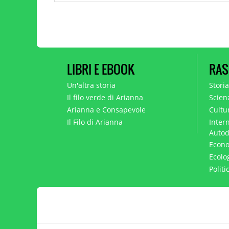
LIBRI E EBOOK
RAS
Un'altra storia
Stori
Il filo verde di Arianna
Scien
Arianna e Consapevole
Cultur
Il Filo di Arianna
Intern
Autod
Econo
Ecolo
Polit