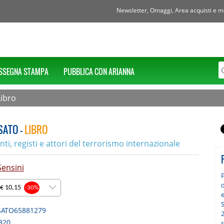
Newsletter, Omaggi, Area acquisti e mol
SSEGNA STAMPA
PUBBLICA CON ARIANNA
Libro
SATO -
LIBRO
i, registi e attori del terrorismo internazionale
Sensini
P
d
 € 10,15
-30%
S
SATO65881279
2
320