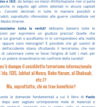
smo e ISIS
: da tempo sui mezzi d’informazione non si parla
, anche in seguito agli ultimi attentati in alcune capitali
e. Concetti declinati in tutte le maniere possibili e
abili, soprattutto riferendosi alle guerre combattute nel
e Medio Oriente.
osciamo tutta la verità?
Abbiamo davvero tutte le
azioni per esprimere un giudizio preciso? Quelle che
o sui giornali o ascoltiamo in tv corrispondono alla realtà
ti oppure sono menzogne? È possibile che gli uomini di
 dell’occidente stiano sfruttando il terrorismo, che non
 di calunniare come se fosse l’origine di tutti i mali, per
 un potere straordinario nei confronti della società?
os’è dunque il cosiddetto terrorismo internazionale
a’ida, ISIS, Jabhat al-Nusra, Boko Haram, al-Shabaab,
etc.)?
Ma, soprattutto, chi ne trae beneficio?
ueste le domande fondamentali a cui il libro di
Paolo
, dopo aver vagliato un’imponente mole di materiali e
nti originali, risponde per la prima volta in maniera