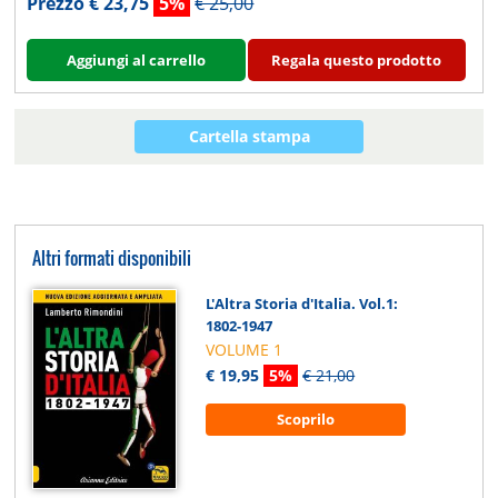
Prezzo € 23,75
5%
€ 25,00
Aggiungi al carrello
Regala questo prodotto
Cartella stampa
Altri formati disponibili
L'Altra Storia d'Italia. Vol.1:
1802-1947
VOLUME 1
€ 19,95
5%
€ 21,00
Scoprilo