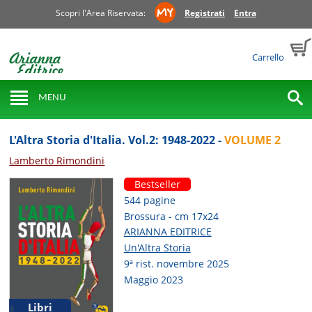
Scopri l'Area Riservata:
Registrati
Entra
Carrello
MENU
L'Altra Storia d'Italia. Vol.2: 1948-2022 -
VOLUME 2
Lamberto Rimondini
Bestseller
544 pagine
Brossura - cm 17x24
ARIANNA EDITRICE
Un'Altra Storia
9ª rist. novembre 2025
Maggio 2023
Libri