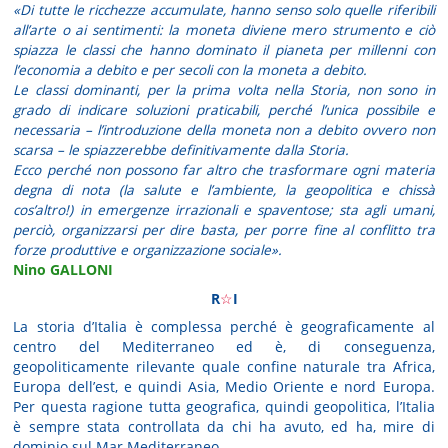
«Di tutte le ricchezze accumulate, hanno senso solo quelle riferibili
all’arte o ai sentimenti: la moneta diviene mero strumento e ciò
spiazza le classi che hanno dominato il pianeta per millenni con
l’economia a debito e per secoli con la moneta a debito.
Le classi dominanti, per la prima volta nella Storia, non sono in
grado di indicare soluzioni praticabili, perché l’unica possibile e
necessaria – l’introduzione della moneta non a debito ovvero non
scarsa – le spiazzerebbe definitivamente dalla Storia.
Ecco perché non possono far altro che trasformare ogni materia
degna di nota (la salute e l’ambiente, la geopolitica e chissà
cos’altro!) in emergenze irrazionali e spaventose; sta agli umani,
perciò, organizzarsi per dire basta, per porre fine al conflitto tra
forze produttive e organizzazione sociale».
Nino GALLONI
R
☆
I
La storia d’Italia è complessa perché è geograficamente al
centro del Mediterraneo ed è, di conseguenza,
geopoliticamente rilevante quale confine naturale tra Africa,
Europa dell’est, e quindi Asia, Medio Oriente e nord Europa.
Per questa ragione tutta geografica, quindi geopolitica, l’Italia
è sempre stata controllata da chi ha avuto, ed ha, mire di
dominio sul Mar Mediterraneo.