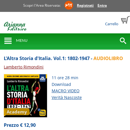
Scopri l'Area Riservata:
Registrati
Entra
Carrello
MENU
L'Altra Storia d'Italia. Vol.1: 1802-1947 -
AUDIOLIBRO
Lamberto Rimondini
11 ore 28 min
Download
MACRO VIDEO
Verità Nascoste
Academy
Prezzo € 12,90