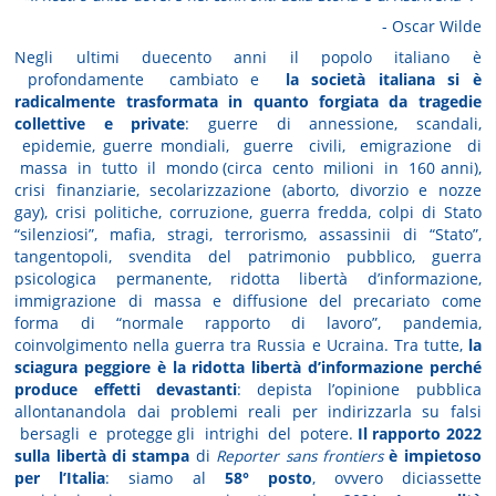
- Oscar Wilde
Negli ultimi duecento anni il popolo italiano è
profondamente cambiato e
la società italiana si è
radicalmente trasformata in quanto forgiata da tragedie
collettive e private
: guerre di annessione, scandali,
epidemie, guerre mondiali, guerre civili, emigrazione di
massa in tutto il mondo (circa cento milioni in 160 anni),
crisi finanziarie, secolarizzazione (aborto, divorzio e nozze
gay), crisi politiche, corruzione, guerra fredda, colpi di Stato
“silenziosi”, mafia, stragi, terrorismo, assassinii di “Stato”,
tangentopoli, svendita del patrimonio pubblico, guerra
psicologica permanente, ridotta libertà d’informazione,
immigrazione di massa e diffusione del precariato come
forma di “normale rapporto di lavoro”, pandemia,
coinvolgimento nella guerra tra Russia e Ucraina. Tra tutte,
la
sciagura
peggiore è la ridotta libertà d’informazione perché
produce effetti devastanti
: depista l’opinione pubblica
allontanandola dai problemi reali per indirizzarla su falsi
bersagli e protegge gli intrighi del potere.
Il rapporto 2022
sulla libertà di stampa
di
Reporter sans
frontiers
è impietoso
per l’Italia
: siamo al
58° posto
, ovvero diciassette