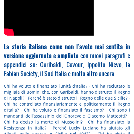
La storia italiana come non l’avete mai sentita in
versione
aggiornata e ampliata
con nuovi paragrafi e
appendici su: Garibaldi, Cavour, Ippolito Nievo, la
Fabian Society, il Sud Italia e molto altro ancora.
Chi ha voluto e finanziato l’unità d’Italia? · Chi ha reclutato le
migliaia di uomini che, con Garibaldi, hanno distrutto il Regno
di Napoli? · Perché è stato distrutto il Regno delle due Sicilie? ·
Chi ha controllato finanziariamente e politicamente il Regno
d’Italia? · Chi ha voluto e finanziato il fascismo? · Chi sono i
mandanti dell’assassinio dell’Onorevole Giacomo Matteotti? ·
Chi ha deciso la morte di Mussolini? · Chi ha finanziato la
Resistenza in Italia? · Perché Lucky Luciano ha aiutato gli
Alleati nello sbarco in Sicilia nel 1943? · Chi ha vinto il