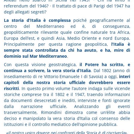
referendum del 1946? · Il trattato di pace di Parigi del 1947 ha
degli allegati segreti?
La storia d’Italia è complessa
poiché geograficamente al
centro del Mediterraneo ed è, di conseguenza,
geopoliticamente rilevante quale confine naturale tra Africa,
Europa dell’est, e quindi Asia, Medio Oriente e nord Europa.
Principalmente per questa ragione geopolitica,
l’Italia è
sempre stata controllata da chi ha avuto, e ha, mire di
dominio sul Mar Mediterraneo
.
Con questa visione geostrategica,
il Potere
ha scritto, e
continua a scrivere, la vera storia d’Italia
. Dal 1802 (anno di
insediamento di re Vittorio Emanuele I di Savoia) a oggi,
interi
capitoli della nostra storia ufficiale dovrebbero essere
riscritti
. In questo primo volume l’autore indaga sulle vicende
storiche comprese tra il 1802 e il 1947, traendo informazioni
da documenti desecretati e inediti, interviste e fonti ignorate
dalla narrazione ufficiale. Analizzando gli eventi
trasversalmente, Rimondini dimostra come un’élite abbia
deciso e manipolato la vera storia d’Italia col consenso delle
istituzioni e il controllo mediatico dell’opinione pubblica.
«Il nostro unico dovere nei confronti della Storia è di riscriverla
».