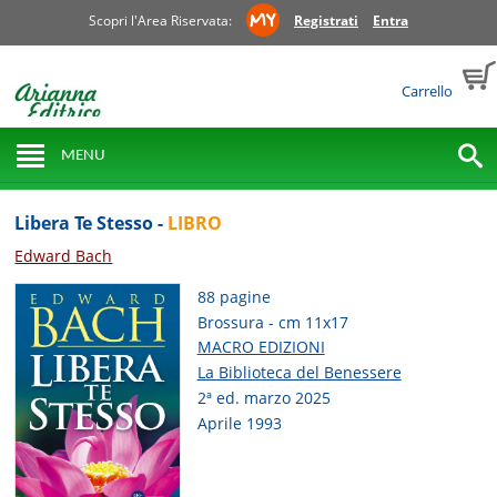
Scopri l'Area Riservata:
Registrati
Entra
Carrello
MENU
Libera Te Stesso -
LIBRO
Edward Bach
88 pagine
Brossura - cm 11x17
MACRO EDIZIONI
La Biblioteca del Benessere
2ª ed. marzo 2025
Aprile 1993