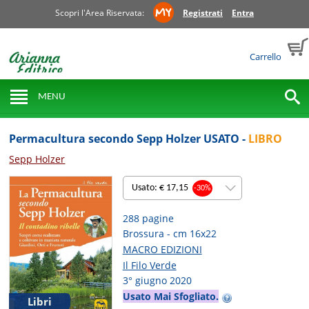
Scopri l'Area Riservata:
Registrati
Entra
Carrello
MENU
Permacultura secondo Sepp Holzer USATO -
LIBRO
Sepp Holzer
Usato: € 17,15
-30%
288 pagine
Brossura - cm 16x22
MACRO EDIZIONI
Il Filo Verde
3° giugno 2020
Usato Mai Sfogliato.
Libri