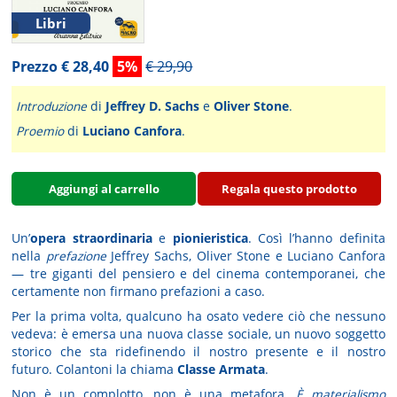
Libri
Prezzo € 28,40
5%
€ 29,90
Introduzione
di
Jeffrey D. Sachs
e
Oliver Stone
.
Proemio
di
Luciano Canfora
.
Aggiungi al carrello
Regala questo prodotto
Un’
opera straordinaria
e
pionieristica
. Così l’hanno definita
nella
prefazione
Jeffrey Sachs, Oliver Stone e Luciano Canfora
— tre giganti del pensiero e del cinema contemporanei, che
certamente non firmano prefazioni a caso.
Per la prima volta, qualcuno ha osato vedere ciò che nessuno
vedeva: è emersa una nuova classe sociale, un nuovo soggetto
storico che sta ridefinendo il nostro presente e il nostro
futuro. Colantoni la chiama
Classe Armata
.
Non è un complotto, non è una metafora.
È materialismo