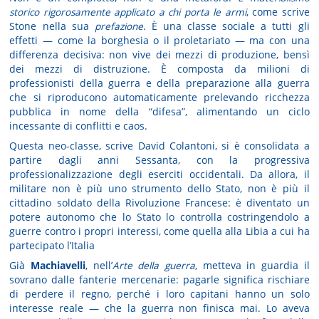
storico rigorosamente applicato a chi porta le armi
, come scrive
Stone nella sua
prefazione
. È una classe sociale a tutti gli
effetti — come la borghesia o il proletariato — ma con una
differenza decisiva: non vive dei mezzi di produzione, bensì
dei mezzi di distruzione. È composta da milioni di
professionisti della guerra e della preparazione alla guerra
che si riproducono automaticamente prelevando ricchezza
pubblica in nome della “difesa”, alimentando un ciclo
incessante di conflitti e caos.
Questa neo-classe, scrive David Colantoni, si è consolidata a
partire dagli anni Sessanta, con la progressiva
professionalizzazione degli eserciti occidentali. Da allora, il
militare non è più uno strumento dello Stato, non è più il
cittadino soldato della Rivoluzione Francese: è diventato un
potere autonomo che lo Stato lo controlla costringendolo a
guerre contro i propri interessi, come quella alla Libia a cui ha
partecipato l’Italia
Già
Machiavelli
, nell’
Arte della guerra
, metteva in guardia il
sovrano dalle fanterie mercenarie: pagarle significa rischiare
di perdere il regno, perché i loro capitani hanno un solo
interesse reale — che la guerra non finisca mai. Lo aveva