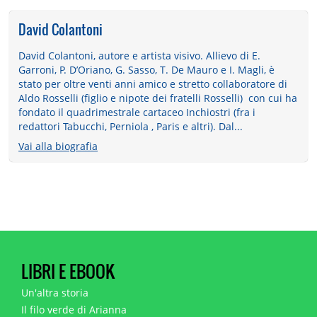
David Colantoni
David Colantoni, autore e artista visivo. Allievo di E.
Garroni, P. D’Oriano, G. Sasso, T. De Mauro e I. Magli, è
stato per oltre venti anni amico e stretto collaboratore di
Aldo Rosselli (figlio e nipote dei fratelli Rosselli) con cui ha
fondato il quadrimestrale cartaceo Inchiostri (fra i
redattori Tabucchi, Perniola , Paris e altri). Dal...
Vai alla biografia
LIBRI E EBOOK
Un'altra storia
Il filo verde di Arianna