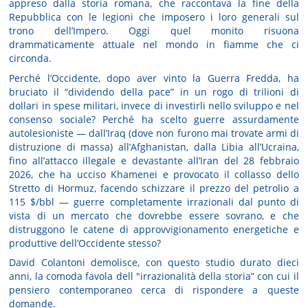
appreso dalla storia romana, che raccontava la fine della
Repubblica con le legioni che imposero i loro generali sul
trono dell’Impero. Oggi quel monito risuona
drammaticamente attuale nel mondo in fiamme che ci
circonda.
Perché l’Occidente, dopo aver vinto la Guerra Fredda, ha
bruciato il “dividendo della pace” in un rogo di trilioni di
dollari in spese militari, invece di investirli nello sviluppo e nel
consenso sociale? Perché ha scelto guerre assurdamente
autolesioniste — dall’Iraq (dove non furono mai trovate armi di
distruzione di massa) all’Afghanistan, dalla Libia all’Ucraina,
fino all’attacco illegale e devastante all’Iran del 28 febbraio
2026, che ha ucciso Khamenei e provocato il collasso dello
Stretto di Hormuz, facendo schizzare il prezzo del petrolio a
115 $/bbl — guerre completamente irrazionali dal punto di
vista di un mercato che dovrebbe essere sovrano, e che
distruggono le catene di approvvigionamento energetiche e
produttive dell’Occidente stesso?
David Colantoni demolisce, con questo studio durato dieci
anni, la comoda favola dell "irrazionalità della storia” con cui il
pensiero contemporaneo cerca di rispondere a queste
domande.