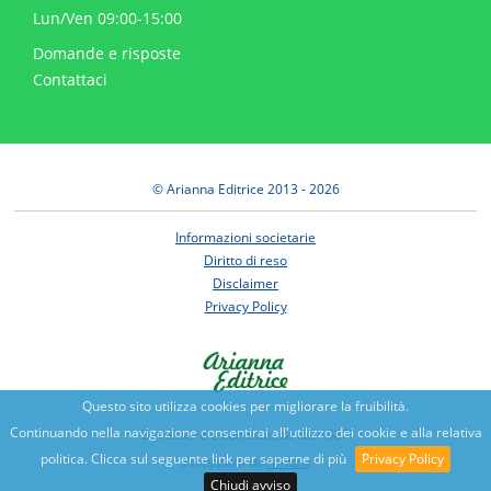
Lun/Ven 09:00-15:00
Domande e risposte
Contattaci
© Arianna Editrice 2013 - 2026
Informazioni societarie
Diritto di reso
Disclaimer
Privacy Policy
Questo sito utilizza cookies per migliorare la fruibilità.
Continuando nella navigazione consentirai all'utilizzo dei cookie e alla relativa
Benessere e conoscenza dal 1987
politica. Clicca sul seguente link per saperne di più
Privacy Policy
Sviluppato da
Nimaia
Chiudi avviso