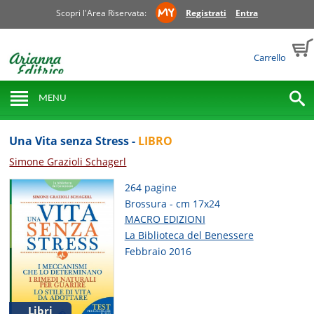
Scopri l'Area Riservata:
Registrati
Entra
Carrello
MENU
Una Vita senza Stress -
LIBRO
Simone Grazioli Schagerl
264 pagine
Brossura - cm 17x24
MACRO EDIZIONI
La Biblioteca del Benessere
Febbraio 2016
Libri