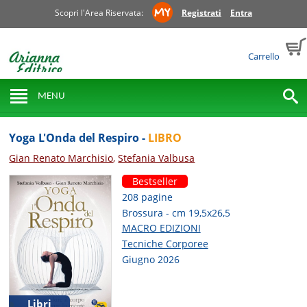
Scopri l'Area Riservata:
Registrati
Entra
Carrello
MENU
Yoga L'Onda del Respiro -
LIBRO
Gian Renato Marchisio
,
Stefania Valbusa
Bestseller
208 pagine
Brossura - cm 19,5x26,5
MACRO EDIZIONI
Tecniche Corporee
Giugno 2026
Libri