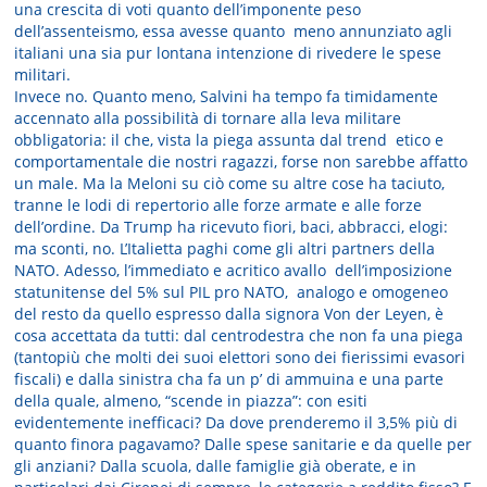
una crescita di voti quanto dell’imponente peso
dell’assenteismo, essa avesse quanto meno annunziato agli
italiani una sia pur lontana intenzione di rivedere le spese
militari.
Invece no. Quanto meno, Salvini ha tempo fa timidamente
accennato alla possibilità di tornare alla leva militare
obbligatoria: il che, vista la piega assunta dal trend etico e
comportamentale die nostri ragazzi, forse non sarebbe affatto
un male. Ma la Meloni su ciò come su altre cose ha taciuto,
tranne le lodi di repertorio alle forze armate e alle forze
dell’ordine. Da Trump ha ricevuto fiori, baci, abbracci, elogi:
ma sconti, no. L’Italietta paghi come gli altri partners della
NATO. Adesso, l’immediato e acritico avallo dell’imposizione
statunitense del 5% sul PIL pro NATO, analogo e omogeneo
del resto da quello espresso dalla signora Von der Leyen, è
cosa accettata da tutti: dal centrodestra che non fa una piega
(tantopiù che molti dei suoi elettori sono dei fierissimi evasori
fiscali) e dalla sinistra cha fa un p’ di ammuina e una parte
della quale, almeno, “scende in piazza”: con esiti
evidentemente inefficaci? Da dove prenderemo il 3,5% più di
quanto finora pagavamo? Dalle spese sanitarie e da quelle per
gli anziani? Dalla scuola, dalle famiglie già oberate, e in