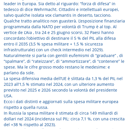
leader in Europa. Sia detto al riguardo: “forza di difesa” in
tedesco di dice Wehrmacht. Cittadini e intellettuali europei,
salvo qualche isolata vox clamantis in deserto, tacciono.
Qualche tratto analitico non guasterà. L’esposizione finanziaria
programmata dalla NATO per volontà di Trump è al top. Al
vertice de L’Aia , tra 24 e 25 giugno scorsi, 32 Paesi hanno
concordato l’obiettivo di destinare il 5 % del PIL alla difesa
entro il 2035 (3,5 % spesa militare + 1,5 % sicurezza
infrastrutturale) con un check intermedio nel 2029).
Naturalmente si parla con gentili eufemismi di “graduare” , di
“spalmare”, di “rateizzare”, di “ammortizzare”, di “contenere” le
spese. Ma le cifre grosso modo restano le medesime: e
parlano da sole.
La spesa difensiva media dell’UE è slittata da 1,3 % del PIL nel
2023 all’1,5 % stimato nel 2024, con un ulteriore aumento
previsto nel 2025 e 2026 secondo la volontà del presidente
USA.
Ecco i dati distinti e aggiornati sulla spesa militare europea
rispetto a quella russa.
In Russia la spesa militare è stimata di circa 149 miliardi di
dollari nel 2024 (incidenza sul PIL: circa 7,1 %, con una crescita
del +38 % rispetto al 2023).