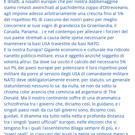
E difatti, a noialtri europei che per nostra dabbenaggine
siamo rimasti avvinchiati al pachiderma zoppo d’Oltreoceano,
agli impone adesso arbitrariamente una crescita fino al 5%
del rispettivo PIL di ciascuno dei nostri paesi per meglio
concorrere ai suoi sogni di grandezza (la Groenlandia, il
Canada, Panama…) e nel contempo per alleviare i forzieri del
suo paese stremati a causa delle spese necessarie per
mantenere la basi USA travestite da basi NATO.
E la nostra Europa? Gigante economico e culturale ma ridicolo
nanetto politico-militare, essa è oggetto anziché soggetto di
volontà altrui. Da dove sia uscito il calcolo del necessario 5%
sul PIL dei paesi europei per potenziare il loro rispettivo pool
militare da porre al servizio degli USA (il comandante militare
NATO deve obbligatoriamente essere, per statuto, un generale
statunitense) nessuno lo sa: da nulla, se non da sotto la
chioma color arancio che comincia ad argentarsi di The
Donald. Ma il nostro continente soffre di una drammatica
schizofrenia tra i governi che, diciamo così, lo guidano, e i
singoli paesi reali da cui tali governi sono, diciamo così,
guidati. Il dramma sta tutto nella netta e profonda distanza
tra i singoli “paesi ufficiali” europei, nelle elezioni che si
tengono fra i quali l’assenteismo dilaga sempre di più, e i
“paesi reali”, in ciascuno dei quali la gente va sempre meno a