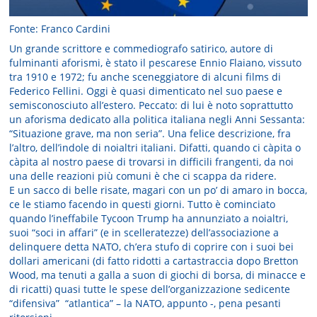
Fonte: Franco Cardini
Un grande scrittore e commediografo satirico, autore di
fulminanti aforismi, è stato il pescarese Ennio Flaiano, vissuto
tra 1910 e 1972; fu anche sceneggiatore di alcuni films di
Federico Fellini. Oggi è quasi dimenticato nel suo paese e
semisconosciuto all’estero. Peccato: di lui è noto soprattutto
un aforisma dedicato alla politica italiana negli Anni Sessanta:
“Situazione grave, ma non seria”. Una felice descrizione, fra
l’altro, dell’indole di noialtri italiani. Difatti, quando ci càpita o
càpita al nostro paese di trovarsi in difficili frangenti, da noi
una delle reazioni più comuni è che ci scappa da ridere.
E un sacco di belle risate, magari con un po’ di amaro in bocca,
ce le stiamo facendo in questi giorni. Tutto è cominciato
quando l’ineffabile Tycoon Trump ha annunziato a noialtri,
suoi “soci in affari” (e in scelleratezze) dell’associazione a
delinquere detta NATO, ch’era stufo di coprire con i suoi bei
dollari americani (di fatto ridotti a cartastraccia dopo Bretton
Wood, ma tenuti a galla a suon di giochi di borsa, di minacce e
di ricatti) quasi tutte le spese dell’organizzazione sedicente
“difensiva” “atlantica” – la NATO, appunto -, pena pesanti