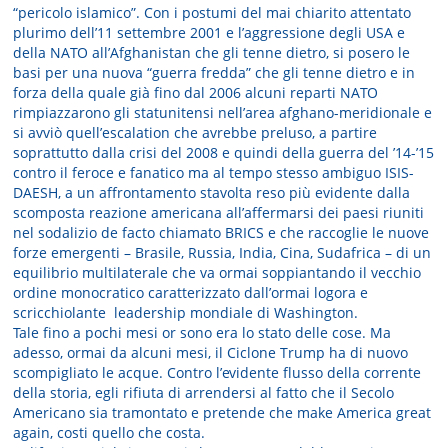
“pericolo islamico”. Con i postumi del mai chiarito attentato
plurimo dell’11 settembre 2001 e l’aggressione degli USA e
della NATO all’Afghanistan che gli tenne dietro, si posero le
basi per una nuova “guerra fredda” che gli tenne dietro e in
forza della quale già fino dal 2006 alcuni reparti NATO
rimpiazzarono gli statunitensi nell’area afghano-meridionale e
si avviò quell’escalation che avrebbe preluso, a partire
soprattutto dalla crisi del 2008 e quindi della guerra del ’14-’15
contro il feroce e fanatico ma al tempo stesso ambiguo ISIS-
DAESH, a un affrontamento stavolta reso più evidente dalla
scomposta reazione americana all’affermarsi dei paesi riuniti
nel sodalizio de facto chiamato BRICS e che raccoglie le nuove
forze emergenti – Brasile, Russia, India, Cina, Sudafrica – di un
equilibrio multilaterale che va ormai soppiantando il vecchio
ordine monocratico caratterizzato dall’ormai logora e
scricchiolante leadership mondiale di Washington.
Tale fino a pochi mesi or sono era lo stato delle cose. Ma
adesso, ormai da alcuni mesi, il Ciclone Trump ha di nuovo
scompigliato le acque. Contro l’evidente flusso della corrente
della storia, egli rifiuta di arrendersi al fatto che il Secolo
Americano sia tramontato e pretende che make America great
again, costi quello che costa.