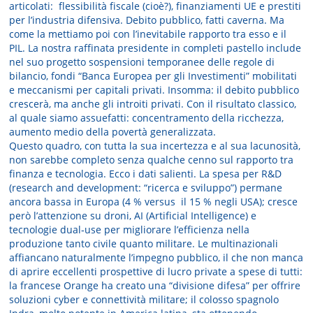
articolati: flessibilità fiscale (cioè?), finanziamenti UE e prestiti
per l’industria difensiva. Debito pubblico, fatti caverna. Ma
come la mettiamo poi con l’inevitabile rapporto tra esso e il
PIL. La nostra raffinata presidente in completi pastello include
nel suo progetto sospensioni temporanee delle regole di
bilancio, fondi “Banca Europea per gli Investimenti” mobilitati
e meccanismi per capitali privati. Insomma: il debito pubblico
crescerà, ma anche gli introiti privati. Con il risultato classico,
al quale siamo assuefatti: concentramento della ricchezza,
aumento medio della povertà generalizzata.
Questo quadro, con tutta la sua incertezza e al sua lacunosità,
non sarebbe completo senza qualche cenno sul rapporto tra
finanza e tecnologia. Ecco i dati salienti. La spesa per R&D
(research and development: “ricerca e sviluppo”) permane
ancora bassa in Europa (4 % versus il 15 % negli USA); cresce
però l’attenzione su droni, AI (Artificial Intelligence) e
tecnologie dual‑use per migliorare l’efficienza nella
produzione tanto civile quanto militare. Le multinazionali
affiancano naturalmente l’impegno pubblico, il che non manca
di aprire eccellenti prospettive di lucro private a spese di tutti:
la francese Orange ha creato una “divisione difesa” per offrire
soluzioni cyber e connettività militare; il colosso spagnolo