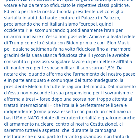
votare e ha da tempo sfiduciato le rispettive classi politiche.
Ed ecco perché la nostra bionda presidente del consiglio
sfarfalla in abiti da haute couture di Palazzo in Palazzo,
proclamando che noi italiani siamo “europei, quindi
occidentali” e scomunicando quotidianamente l’Iran per
un’arma nucleare ch’esso non possiede. Amica e alleata fedele
di Trump come lo è stata con Biden prima e con Elon Musk
poi, qualche settimana fa ha volto fiduciosa fino ai marmorei
gradini della Casa Bianca fiduciosa che il Tycoon le avrebbe
consentito il prezioso, singolare favore di permettere all’Italia
di mantenere per le spese militari il suo scarno 1,5%. Da
notare che, quando afferma che l’armamento del nostro paese
è in parte antiquato e comunque del tutto inadeguato, la
presidente Meloni ha tutte le ragioni del mondo. Dal momento
ch’essa non nasconde la sua propensione per il sovranismo e
afferma altresì – forse dopo una scorsa non troppo attenta ai
trattati internazionali – che l’Italia è perfettamente libera e
indipendente (come possa esserlo con più di un centinaio di
basi USA e NATO dotate di extraterritorialità e qualcuno anche
di armamento nucleare, contro al nostra Costituzione), ci
saremmo tuttavia aspettati che, durante la campagna
elettorale che il suo partito ha vinto giovandosi non tanto di