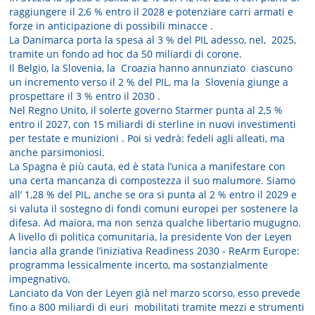
raggiungere il 2,6 % entro il 2028 e potenziare carri armati e
forze in anticipazione di possibili minacce .
La Danimarca porta la spesa al 3 % del PIL adesso, nel, 2025,
tramite un fondo ad hoc da 50 miliardi di corone.
Il Belgio, la Slovenia, la Croazia hanno annunziato ciascuno
un incremento verso il 2 % del PIL, ma la Slovenia giunge a
prospettare il 3 % entro il 2030 .
Nel Regno Unito, il solerte governo Starmer punta al 2,5 %
entro il 2027, con 15 miliardi di sterline in nuovi investimenti
per testate e munizioni . Poi si vedrà: fedeli agli alleati, ma
anche parsimoniosi.
La Spagna è più cauta, ed è stata l’unica a manifestare con
una certa mancanza di compostezza il suo malumore. Siamo
all’ 1,28 % del PIL, anche se ora si punta al 2 % entro il 2029 e
si valuta il sostegno di fondi comuni europei per sostenere la
difesa. Ad maiora, ma non senza qualche libertario mugugno.
A livello di politica comunitaria, la presidente Von der Leyen
lancia alla grande l’iniziativa Readiness 2030 - ReArm Europe:
programma lessicalmente incerto, ma sostanzialmente
impegnativo.
Lanciato da Von der Leyen già nel marzo scorso, esso prevede
fino a 800 miliardi di euri mobilitati tramite mezzi e strumenti