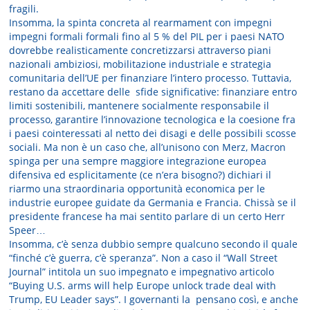
fragili.
Insomma, la spinta concreta al rearmament con impegni
impegni formali formali fino al 5 % del PIL per i paesi NATO
dovrebbe realisticamente concretizzarsi attraverso piani
nazionali ambiziosi, mobilitazione industriale e strategia
comunitaria dell’UE per finanziare l’intero processo. Tuttavia,
restano da accettare delle sfide significative: finanziare entro
limiti sostenibili, mantenere socialmente responsabile il
processo, garantire l’innovazione tecnologica e la coesione fra
i paesi cointeressati al netto dei disagi e delle possibili scosse
sociali. Ma non è un caso che, all’unisono con Merz, Macron
spinga per una sempre maggiore integrazione europea
difensiva ed esplicitamente (ce n’era bisogno?) dichiari il
riarmo una straordinaria opportunità economica per le
industrie europee guidate da Germania e Francia. Chissà se il
presidente francese ha mai sentito parlare di un certo Herr
Speer…
Insomma, c’è senza dubbio sempre qualcuno secondo il quale
“finché c’è guerra, c’è speranza”. Non a caso il “Wall Street
Journal” intitola un suo impegnato e impegnativo articolo
“Buying U.S. arms will help Europe unlock trade deal with
Trump, EU Leader says”. I governanti la pensano così, e anche