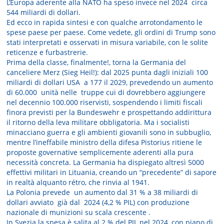
L’Europa aderente alla NATO ha speso invece nel 2024 circa
544 miliardi di dollari.
Ed ecco in rapida sintesi e con qualche arrotondamento le
spese paese per paese. Come vedete, gli ordini di Trump sono
stati interpretati e osservati in misura variabile, con le solite
reticenze e furbastrerie.
Prima della classe, finalmente!, torna la Germania del
canceliere Merz (Sieg Heil!): dal 2025 punta dagli iniziali 100
miliardi di dollari USA a 177 il 2029, prevedendo un aumento
di 60.000 unità nelle truppe cui di dovrebbero aggiungere
nel decennio 100.000 riservisti, sospendendo i limiti fiscali
finora previsti per la Bundeswehr e prospettando addirittura
il ritorno della leva militare obbligatoria. Ma i socialisti
minacciano guerra e gli ambienti giovanili sono in subbuglio,
mentre l’ineffabile ministro della difesa Pistorius ritiene le
proposte governative semplicemente aderenti alla pura
necessità concreta. La Germania ha dispiegato altresì 5000
effettivi militari in Lituania, creando un “precedente” di sapore
in realtà alquanto rétro, che rinvia al 1941.
La Polonia prevede un aumento dal 31 % a 38 miliardi di
dollari avviato già dal 2024 (4,2 % PIL) con produzione
nazionale di munizioni su scala crescente .
In Svezia la spesa è salita al 2 % del PIL nel 2024, con piano di