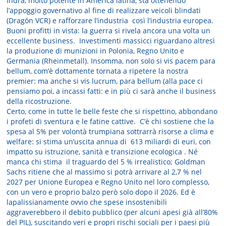
Indra, molto potente in America latina, sta ottenendo
l’appoggio governativo al fine di realizzare veicoli blindati
(Dragón VCR) e rafforzare l’industria così l’industria europea.
Buoni profitti in vista: la guerra si rivela ancora una volta un
eccellente business. Investimenti massicci riguardano altresì
la produzione di munizioni in Polonia, Regno Unito e
Germania (Rheinmetall). Insomma, non solo si vis pacem para
bellum, com’è dottamente tornata a ripetere la nostra
premier: ma anche si vis lucrum, para bellum (alla pace ci
pensiamo poi, a incassi fatti: e in più ci sarà anche il business
della ricostruzione.
Certo, come in tutte le belle feste che si rispettino, abbondano
i profeti di sventura e le fatine cattive. C’è chi sostiene che la
spesa al 5% per volontà trumpiana sottrarrà risorse a clima e
welfare: si stima un’uscita annua di 613 miliardi di euri, con
impatto su istruzione, sanità e transizione ecologica . Né
manca chi stima il traguardo del 5 % irrealistico; Goldman
Sachs ritiene che al massimo si potrà arrivare al 2,7 % nel
2027 per Unione Europea e Regno Unito nel loro complesso,
con un vero e proprio balzo però solo dopo il 2026. Ed è
lapalissianamente ovvio che spese insostenibili
aggraverebbero il debito pubblico (per alcuni apesi già all’80%
del PIL), suscitando veri e propri rischi sociali per i paesi più