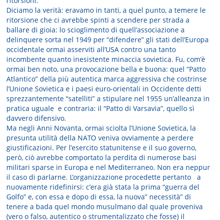
ritorsioni.
Diciamo la verità: eravamo in tanti, a quel punto, a temere le
ritorsione che ci avrebbe spinti a scendere per strada a
ballare di gioia: lo scioglimento di quell’associazione a
delinquere sorta nel 1949 per “difendere” gli stati dell’Europa
occidentale ormai asserviti all’USA contro una tanto
incombente quanto inesistente minaccia sovietica. Fu, com’è
ormai ben noto, una provocazione bella e buona: quel “Patto
Atlantico” della più autentica marca aggressiva che costrinse
l’Unione Sovietica e i paesi euro-orientali in Occidente detti
sprezzantemente “satelliti” a stipulare nel 1955 un’alleanza in
pratica uguale e contraria: il “Patto di Varsavia”, quello sì
davvero difensivo.
Ma negli Anni Novanta, ormai sciolta l’Unione Sovietica, la
presunta utilità della NATO veniva ovviamente a perdere
giustificazioni. Per l’esercito statunitense e il suo governo,
però, ciò avrebbe comportato la perdita di numerose basi
militari sparse in Europa e nel Mediterraneo. Non era neppur
il caso di parlarne. L’organizzazione procedette pertanto a
nuovamente ridefinirsi: c’era già stata la prima “guerra del
Golfo” e, con essa e dopo di essa, la nuova” necessità” di
tenere a bada quel mondo musulmano dal quale proveniva
(vero o falso, autentico o strumentalizzato che fosse) il