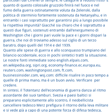
particolari dai Cirenei di sempre, le categorie a reddito fisso? E
quanto di questo colossale gruzzolo finirà nel fuoco e nel
fumo della guerra ostinatamente voluta da Zelenski, dalla
politica di sterminio fortemente sostenuta da Netanyahu, e in
entrambi i casi soprattutto per garantirsi più a lungo possibile
la rispettiva impunità? Giacché sia chiaro che è soprattutto a
questi due figuri, sostenuti entrambi dall’energumeno di
Washington che i giorni pari vuole la pace e i giorni dispari la
guerra, che noi di troviamo adesso sul ciglio di un terzo
baratro, dopo quelli del 1914 e del 1939.
Quanto alle spese di guerra e allo sconquasso trumpiano del
bilancio occidentale, ecco in pochi sintetici tratti la situazione.
Le nostre fonti immediate sono english.elpais.com,
en.wikipedia.org, sipri.org, economy-finance.ec.europa.eu,
reuters.com, washingtonpost.com, ft.com,
businessinsider.com, wsj.com: difficile risalire in poco tempo a
quelle di prima mano, ma è un buon avvìo. Verificare per
credere.
In sintesi, il Totentanz dell’economia di guerra danza al ritmo
assordante dei suoi tamburi. Svezia e paesi baltici si
preparano esplicitamente allo scontro, il neobellicista
cancelliere tedesco Merz prefigura il ritorno della leva militare
e si vede già a capo di una potente forza di difesa tedesca,