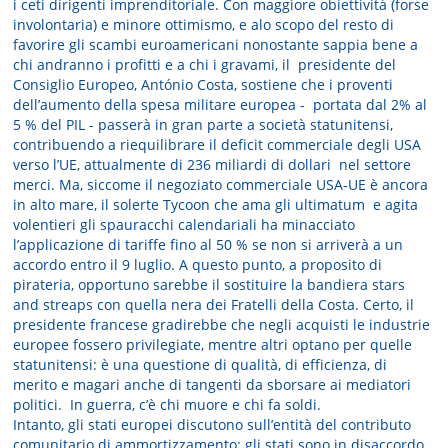
i ceti dirigenti imprenditoriale. Con maggiore obiettività (forse
involontaria) e minore ottimismo, e alo scopo del resto di
favorire gli scambi euroamericani nonostante sappia bene a
chi andranno i profitti e a chi i gravami, il presidente del
Consiglio Europeo, António Costa, sostiene che i proventi
dell’aumento della spesa militare europea - portata dal 2% al
5 % del PIL - passerà in gran parte a società statunitensi,
contribuendo a riequilibrare il deficit commerciale degli USA
verso l’UE, attualmente di 236 miliardi di dollari nel settore
merci. Ma, siccome il negoziato commerciale USA‑UE è ancora
in alto mare, il solerte Tycoon che ama gli ultimatum e agita
volentieri gli spauracchi calendariali ha minacciato
l’applicazione di tariffe fino al 50 % se non si arriverà a un
accordo entro il 9 luglio. A questo punto, a proposito di
pirateria, opportuno sarebbe il sostituire la bandiera stars
and streaps con quella nera dei Fratelli della Costa. Certo, il
presidente francese gradirebbe che negli acquisti le industrie
europee fossero privilegiate, mentre altri optano per quelle
statunitensi: è una questione di qualità, di efficienza, di
merito e magari anche di tangenti da sborsare ai mediatori
politici. In guerra, c’è chi muore e chi fa soldi.
Intanto, gli stati europei discutono sull’entità del contributo
comunitario di ammortizzamento: gli stati sono in disaccordo