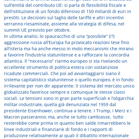
sull’entità del contributo UE: si parla di flessibilità fiscale e
dell’istituzione di un fondo difensivo di 150 miliardi di euri in
prestiti. Le decisioni sul taglio delle tariffe e altri incentivi
verranno riesaminate, assieme alla strategia di difesa, nel
summit UE previsto per ottobre.
In ultima analisi, lo spauracchio di una “possibile” (!?)
aggressione russa all’Europa ha provocato reazioni tese fino
all’isteria ma ha anche messo in moto meccanismi che mirano
a favorire l’industria statunitense e a rafforzare la concordia
atlantica. Il “necessario” riarmo europeo si sta rivelando un
eccellente strumento di politica estera con sostanziose
ricadute commerciali. Che poi ad avvantaggiarsi siano il
sistema capitalistico statunitense o quello europeo, è in fondo
irrilevante per non dir apparente: il sistema del mercato unico
globalizzato favorisce sempre e comunque le stesse classi
sociali. Le tensioni sono in gran parte superficiali e l’oligarchia
militar-industriale, quella già denunziata nel 1959 dal
presidente Eisenhower, continua a tenere. I Trump, i Merz e i
Macron passeranno; ma, anche se tutto cambiasse, tutto
resterebbe come prima in quanto ben salde rimarrebbero le
linee industriali e finanziarie di fondo e i rapporti di
produzione relativamente ai quali il dibattito internazionale