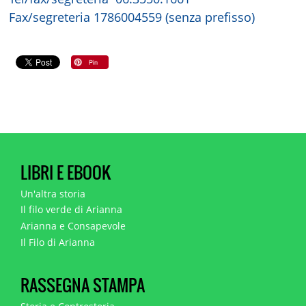
Fax/segreteria 1786004559 (senza prefisso)
LIBRI E EBOOK
Un'altra storia
Il filo verde di Arianna
Arianna e Consapevole
Il Filo di Arianna
RASSEGNA STAMPA