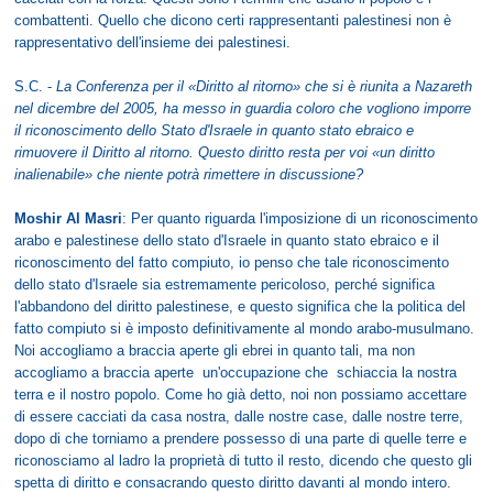
combattenti. Quello che dicono certi rappresentanti palestinesi non è
rappresentativo dell'insieme dei palestinesi.
S.C. -
La Conferenza per il «Diritto al ritorno» che si è riunita a Nazareth
nel dicembre del 2005, ha messo in guardia coloro che vogliono imporre
il riconoscimento dello Stato d'Israele in quanto stato ebraico e
rimuovere il Diritto al ritorno. Questo diritto resta per voi «un diritto
inalienabile» che niente potrà rimettere in discussione?
Moshir Al Masri
: Per quanto riguarda l'imposizione di un riconoscimento
arabo e palestinese dello stato d'Israele in quanto stato ebraico e il
riconoscimento del fatto compiuto, io penso che tale riconoscimento
dello stato d'Israele sia estremamente pericoloso, perché significa
l'abbandono del diritto palestinese, e questo significa che la politica del
fatto compiuto si è imposto definitivamente al mondo arabo-musulmano.
Noi accogliamo a braccia aperte gli ebrei in quanto tali, ma non
accogliamo a braccia aperte un'occupazione che schiaccia la nostra
terra e il nostro popolo. Come ho già detto, noi non possiamo accettare
di essere cacciati da casa nostra, dalle nostre case, dalle nostre terre,
dopo di che torniamo a prendere possesso di una parte di quelle terre e
riconosciamo al ladro la proprietà di tutto il resto, dicendo che questo gli
spetta di diritto e consacrando questo diritto davanti al mondo intero.