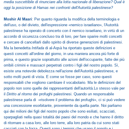
media suscettibile di rinunciare alla lotta nazionale di liberazione? Qual è
oggi la posizione di Hamas nei confronti dell'Autorità palestinese?
Moshir Al Masri
: Per quanto riguarda la modifica della terminologia e
dell'uso, o del divieto, dell'espressione «nemico israeliano», l'Autorità
palestinese ha operato di concerto con il nemico israeliano, in virtù di un
accordo di sicurezza concluso tra di loro, per fare sparire molti concetti
e cercare di cancellarli dallo spirito di diverse generazioni di palestinesi.
Ma la benedetta
Intifada
di al-Aqsà ha riportato queste definizioni e
questi concetti all'ordine del giorno, in una maniera ancora più forte di
prima, e questo grazie soprattutto alle azioni dell'occupante, fatte dei più
orribili crimini e massacri perpetrati contro i figli del nostro popolo. Sì,
esiste una notevole debolezza nell'azione dell'Autorità palestinese, e
sotto molti punti di vista. E come se fosse per caso, sono questi
responsabili che vogliono cambiare il vocabolario. Ma le definizioni del
popolo non sono quelle dei rappresentanti dell'autorità.Lo stesso vale per
il
Diritto al ritorno
dei profughi palestinesi. Quando un responsabile
palestinese parla di «risolvere il problema dei profughi», ci si può vedere
una concessione esorbitante, proveniente da quella parte. Noi parliamo
qui dei milioni dei figli del nostro popolo che sono esiliati, scacciati,
sparpagliati nella quasi totalità dei paesi del mondo e che hanno il diritto
di ritornare a casa loro, alle loro terre, alla loro patria da cui sono stati
cacciati con la forza. Questi sono i termini che usano il popolo e i