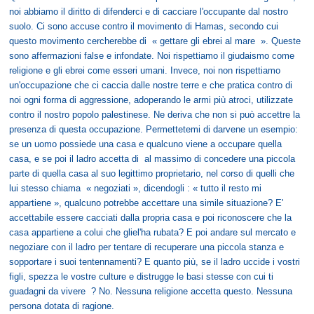
noi abbiamo il diritto di difenderci e di cacciare l'occupante dal nostro
suolo. Ci sono accuse contro il movimento di Hamas, secondo cui
questo movimento cercherebbe di « gettare gli ebrei al mare ». Queste
sono affermazioni false e infondate. Noi rispettiamo il giudaismo come
religione e gli ebrei come esseri umani. Invece, noi non rispettiamo
un'occupazione che ci caccia dalle nostre terre e che pratica contro di
noi ogni forma di aggressione, adoperando le armi più atroci, utilizzate
contro il nostro popolo palestinese. Ne deriva che non si può accettre la
presenza di questa occupazione. Permettetemi di darvene un esempio:
se un uomo possiede una casa e qualcuno viene a occupare quella
casa, e se poi il ladro accetta di al massimo di concedere una piccola
parte di quella casa al suo legittimo proprietario, nel corso di quelli che
lui stesso chiama « negoziati », dicendogli : « tutto il resto mi
appartiene », qualcuno potrebbe accettare una simile situazione? E'
accettabile essere cacciati dalla propria casa e poi riconoscere che la
casa appartiene a colui che gliel'ha rubata? E poi andare sul mercato e
negoziare con il ladro per tentare di recuperare una piccola stanza e
sopportare i suoi tentennamenti? E quanto più, se il ladro uccide i vostri
figli, spezza le vostre culture e distrugge le basi stesse con cui ti
guadagni da vivere ? No. Nessuna religione accetta questo. Nessuna
persona dotata di ragione.