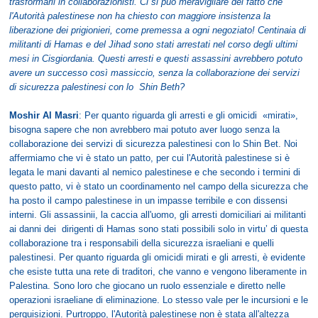
trasformarli in collaborazionisti. Ci si può meravigliare del fatto che
l'Autorità palestinese non ha chiesto con maggiore insistenza la
liberazione dei prigionieri, come premessa a ogni negoziato! Centinaia di
militanti di Hamas e del Jihad sono stati arrestati nel corso degli ultimi
mesi in Cisgiordania. Questi arresti e questi assassini avrebbero potuto
avere un successo così massiccio, senza la collaborazione dei servizi
di sicurezza palestinesi con lo Shin Beth?
Moshir Al Masri
: Per quanto riguarda gli arresti e gli omicidi «mirati»,
bisogna sapere che non avrebbero mai potuto aver luogo senza la
collaborazione dei servizi di sicurezza palestinesi con lo Shin Bet. Noi
affermiamo che vi è stato un patto, per cui l'Autorità palestinese si è
legata le mani davanti al nemico palestinese e che secondo i termini di
questo patto, vi è stato un coordinamento nel campo della sicurezza che
ha posto il campo palestinese in un impasse terribile e con dissensi
interni. Gli assassinii, la caccia all'uomo, gli arresti domiciliari ai militanti
ai danni dei dirigenti di Hamas sono stati possibili solo in virtu’ di questa
collaborazione tra i responsabili della sicurezza israeliani e quelli
palestinesi. Per quanto riguarda gli omicidi mirati e gli arresti, è evidente
che esiste tutta una rete di traditori, che vanno e vengono liberamente in
Palestina. Sono loro che giocano un ruolo essenziale e diretto nelle
operazioni israeliane di eliminazione. Lo stesso vale per le incursioni e le
perquisizioni. Purtroppo, l'Autorità palestinese non è stata all'altezza