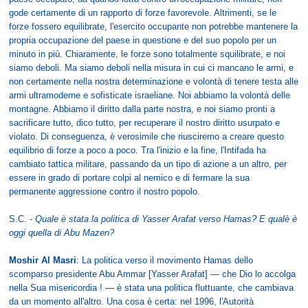
gode certamente di un rapporto di forze favorevole. Altrimenti, se le
forze fossero equilibrate, l'esercito occupante non potrebbe mantenere la
propria occupazione del paese in questione e del suo popolo per un
minuto in più. Chiaramente, le forze sono totalmente squilibrate, e noi
siamo deboli. Ma siamo deboli nella misura in cui ci mancano le armi, e
non certamente nella nostra determinazione e volontà di tenere testa alle
armi ultramoderne e sofisticate israeliane. Noi abbiamo la volontà delle
montagne. Abbiamo il diritto dalla parte nostra, e noi siamo pronti a
sacrificare tutto, dico tutto, per recuperare il nostro diritto usurpato e
violato. Di conseguenza, è verosimile che riusciremo a creare questo
equilibrio di forze a poco a poco. Tra l'inizio e la fine, l'Intifada ha
cambiato tattica militare, passando da un tipo di azione a un altro, per
essere in grado di portare colpi al nemico e di fermare la sua
permanente aggressione contro il nostro popolo.
S.C. -
Quale è stata la politica di Yasser Arafat verso Hamas? E qualè è
oggi quella di Abu Mazen?
Moshir Al Masri
: La politica verso il movimento Hamas dello
scomparso presidente Abu Ammar [Yasser Arafat] — che Dio lo accolga
nella Sua misericordia ! — è stata una politica fluttuante, che cambiava
da un momento all'altro. Una cosa è certa: nel 1996, l'Autorità