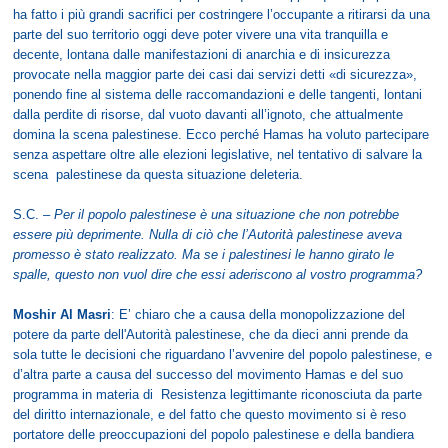
ha fatto i più grandi sacrifici per costringere l’occupante a ritirarsi da una
parte del suo territorio oggi deve poter vivere una vita tranquilla e
decente, lontana dalle manifestazioni di anarchia e di insicurezza
provocate nella maggior parte dei casi dai servizi detti «di sicurezza»,
ponendo fine al sistema delle raccomandazioni e delle tangenti, lontani
dalla perdite di risorse, dal vuoto davanti all’ignoto, che attualmente
domina la scena palestinese. Ecco perché Hamas ha voluto partecipare
senza aspettare oltre alle elezioni legislative, nel tentativo di salvare la
scena palestinese da questa situazione deleteria.
S.C. –
Per il popolo palestinese è una situazione che non potrebbe
essere più deprimente. Nulla di ciò che l’Autorità palestinese aveva
promesso è stato realizzato. Ma se i palestinesi le hanno girato le
spalle, questo non vuol dire che essi aderiscono al vostro programma?
Moshir Al Masri
: E’ chiaro che a causa della monopolizzazione del
potere da parte dell'Autorità palestinese, che da dieci anni prende da
sola tutte le decisioni che riguardano l’avvenire del popolo palestinese, e
d’altra parte a causa del successo del movimento Hamas e del suo
programma in materia di Resistenza legittimante riconosciuta da parte
del diritto internazionale, e del fatto che questo movimento si è reso
portatore delle preoccupazioni del popolo palestinese e della bandiera