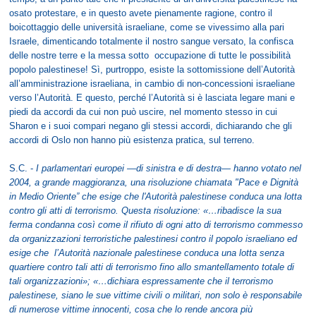
osato protestare, e in questo avete pienamente ragione, contro il
boicottaggio delle università israeliane, come se vivessimo alla pari
Israele, dimenticando totalmente il nostro sangue versato, la confisca
delle nostre terre e la messa sotto occupazione di tutte le possibilità
popolo palestinese! Sì, purtroppo, esiste la sottomissione dell’Autorità
all’amministrazione israeliana, in cambio di non-concessioni israeliane
verso l’Autorità. E questo, perché l’Autorità si è lasciata legare mani e
piedi da accordi da cui non può uscire, nel momento stesso in cui
Sharon e i suoi compari negano gli stessi accordi, dichiarando che gli
accordi di Oslo non hanno più esistenza pratica, sul terreno.
S.C. -
I parlamentari europei —di sinistra e di destra— hanno votato nel
2004, a grande maggioranza, una risoluzione chiamata "Pace e Dignità
in Medio Oriente” che esige che l'Autorità palestinese conduca una lotta
contro gli atti di terrorismo. Questa risoluzione: «…ribadisce la sua
ferma condanna così come il rifiuto di ogni atto di terrorismo commesso
da organizzazioni terroristiche palestinesi contro il popolo israeliano ed
esige che l’Autorità nazionale palestinese conduca una lotta senza
quartiere contro tali atti di terrorismo fino allo smantellamento totale di
tali organizzazioni»; «…dichiara espressamente che il terrorismo
palestinese, siano le sue vittime civili o militari, non solo è responsabile
di numerose vittime innocenti, cosa che lo rende ancora più