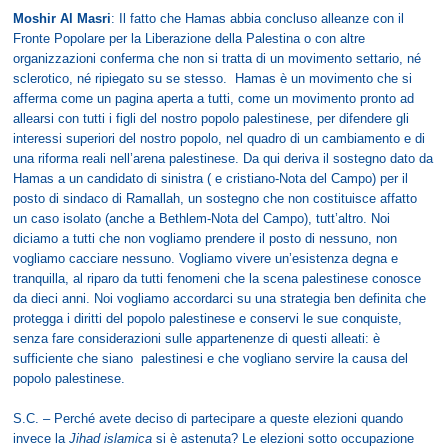
Moshir Al Masri
: Il fatto che Hamas abbia concluso alleanze con il
Fronte Popolare per la Liberazione della Palestina o con altre
organizzazioni conferma che non si tratta di un movimento settario, né
sclerotico, né ripiegato su se stesso. Hamas è un movimento che si
afferma come un pagina aperta a tutti, come un movimento pronto ad
allearsi con tutti i figli del nostro popolo palestinese, per difendere gli
interessi superiori del nostro popolo, nel quadro di un cambiamento e di
una riforma reali nell’arena palestinese. Da qui deriva il sostegno dato da
Hamas a un candidato di sinistra ( e cristiano-Nota del Campo) per il
posto di sindaco di Ramallah, un sostegno che non costituisce affatto
un caso isolato (anche a Bethlem-Nota del Campo), tutt’altro. Noi
diciamo a tutti che non vogliamo prendere il posto di nessuno, non
vogliamo cacciare nessuno. Vogliamo vivere un’esistenza degna e
tranquilla, al riparo da tutti fenomeni che la scena palestinese conosce
da dieci anni. Noi vogliamo accordarci su una strategia ben definita che
protegga i diritti del popolo palestinese e conservi le sue conquiste,
senza fare considerazioni sulle appartenenze di questi alleati: è
sufficiente che siano palestinesi e che vogliano servire la causa del
popolo palestinese.
S.C. – Perché avete deciso di partecipare a queste elezioni quando
invece la
Jihad islamica
si è astenuta? Le elezioni sotto occupazione