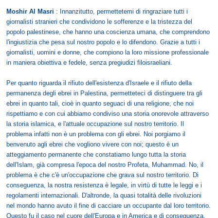
Moshir Al Masri
: Innanzitutto, permettetemi di ringraziare tutti i
giornalisti stranieri che condividono le sofferenze e la tristezza del
popolo palestinese, che hanno una coscienza umana, che comprendono
l'ingiustizia che pesa sul nostro popolo e lo difendono. Grazie a tutti i
giornalisti, uomini e donne, che compiono la loro missione professionale
in maniera obiettiva e fedele, senza pregiudizi filoisraeliani.
Per quanto riguarda il rifiuto dell'esistenza d'Israele e il rifiuto della
permanenza degli ebrei in Palestina, permetteteci di distinguere tra gli
ebrei in quanto tali, cioè in quanto seguaci di una religione, che noi
rispettiamo e con cui abbiamo condiviso una storia onorevole attraverso
la storia islamica, e l'attuale occupazione sul nostro territorio. Il
problema infatti non è un problema con gli ebrei. Noi porgiamo il
benvenuto agli ebrei che vogliono vivere con noi; questo è un
atteggiamento permanente che constatiamo lungo tutta la storia
dell'Islam, già compresa l'epoca del nostro Profeta, Muhammad. No, il
problema è che c'è un'occupazione che grava sul nostro territorio. Di
conseguenza, la nostra resistenza è legale, in virtù di tutte le leggi e i
regolamenti internazionali. D'altronde, la quasi totalità delle rivoluzioni
nel mondo hanno avuto il fine di cacciare un occupante dal loro territorio.
Questo fu il caso nel cuore dell'Europa e in America e di conseguenza,