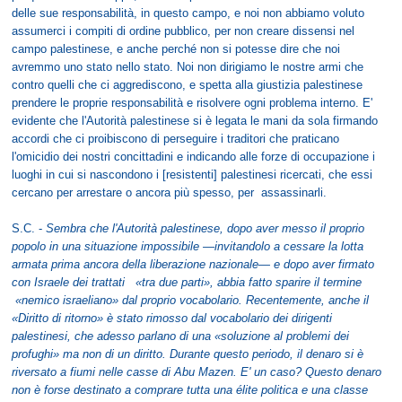
delle sue responsabilità, in questo campo, e noi non abbiamo voluto
assumerci i compiti di ordine pubblico, per non creare dissensi nel
campo palestinese, e anche perché non si potesse dire che noi
avremmo uno stato nello stato. Noi non dirigiamo le nostre armi che
contro quelli che ci aggrediscono, e spetta alla giustizia palestinese
prendere le proprie responsabilità e risolvere ogni problema interno. E'
evidente che l'Autorità palestinese si è legata le mani da sola firmando
accordi che ci proibiscono di perseguire i traditori che praticano
l'omicidio dei nostri concittadini e indicando alle forze di occupazione i
luoghi in cui si nascondono i [resistenti] palestinesi ricercati, che essi
cercano per arrestare o ancora più spesso, per assassinarli.
S.C. -
Sembra che l'Autorità palestinese, dopo aver messo il proprio
popolo in una situazione impossibile —invitandolo a cessare la lotta
armata prima ancora della liberazione nazionale— e dopo aver firmato
con Israele dei trattati «tra due parti», abbia fatto sparire il termine
«nemico israeliano» dal proprio vocabolario. Recentemente, anche il
«Diritto di ritorno» è stato rimosso dal vocabolario dei dirigenti
palestinesi, che adesso parlano di una «soluzione al problemi dei
profughi» ma non di un diritto. Durante questo periodo, il denaro si è
riversato a fiumi nelle casse di Abu Mazen. E' un caso? Questo denaro
non è forse destinato a comprare tutta una élite politica e una classe