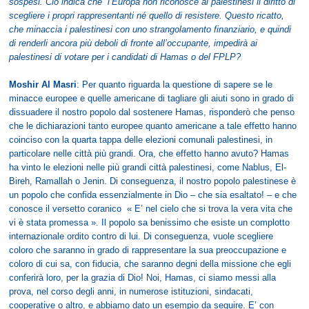
sospesi. Ciò indica che l’Europa non riconosce ai palestinesi il diritto di
scegliere i propri rappresentanti né quello di resistere. Questo ricatto,
che minaccia i palestinesi con uno strangolamento finanziario, e quindi
di renderli ancora più deboli di fronte all’occupante, impedirà ai
palestinesi di votare per i candidati di Hamas o del FPLP?
Moshir Al Masri
: Per quanto riguarda la questione di sapere se le
minacce europee e quelle americane di tagliare gli aiuti sono in grado di
dissuadere il nostro popolo dal sostenere Hamas, risponderò che penso
che le dichiarazioni tanto europee quanto americane a tale effetto hanno
coinciso con la quarta tappa delle elezioni comunali palestinesi, in
particolare nelle città più grandi. Ora, che effetto hanno avuto? Hamas
ha vinto le elezioni nelle più grandi città palestinesi, come Nablus, El-
Bireh, Ramallah o Jenin. Di conseguenza, il nostro popolo palestinese è
un popolo che confida essenzialmente in Dio – che sia esaltato! – e che
conosce il versetto coranico « E’ nel cielo che si trova la vera vita che
vi è stata promessa ». Il popolo sa benissimo che esiste un complotto
internazionale ordito contro di lui. Di conseguenza, vuole scegliere
coloro che saranno in grado di rappresentare la sua preoccupazione e
coloro di cui sa, con fiducia, che saranno degni della missione che egli
conferirà loro, per la grazia di Dio! Noi, Hamas, ci siamo messi alla
prova, nel corso degli anni, in numerose istituzioni, sindacati,
cooperative o altro, e abbiamo dato un esempio da seguire. E’ con