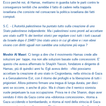
Ecco perché noi, di Hamas, mettiamo in guardia tutte le parti contro le
conseguenze terribili che avrebbe il fatto di cadere nella trappola
israeliana che consiste nel consacrare la politica israeliana dei fatti
compiuti.
S.C. -
L'Autorità palestinese ha puntato tutto sulla creazione di uno
Stato palestinese indipendente. Ma i palestinesi sono pronti ad accettare
uno stato sull'8 % dei territori storici per regolare così tutti i torti causati
da Israele dopo il 1948? Uno stato unico in cui gli ebrei e i non ebrei
vivano con diritti uguali non sarebbe una soluzione più equa ?
Moshir Al Masri
: Ci tengo a dire che il movimento Hamas crede alle
soluzioni per tappe, ma non alle soluzioni basate sulle concessioni. E'
questo che aveva affermato lo Shaykh Yassin, fondatore e dirigente di
Hamas, più di quindici anni fa. Egli aveva detto : «Noi possiamo
accettare la creazione di uno stato in Cisgiordania, nella striscia di Gaza
e a Gerusalemme Est, con il ritorno dei profughi e la liberazione di tutti i
prigionieri. Allora potremo firmare una tregua di lunga durata, per dieci
anni se occorre, o anche di più». Ma è chiaro che il nemico sionista
vuole perpetuare la sua occupazione. Prova ne è che Sharon, dopo aver
venduto il ritiro da Gaza come una «dolorosa concessione», ritorna a
Gaza uccidendo e bombardando, e ritorna al nord della striscia di Gaza