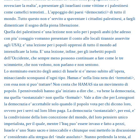
rovesciare la realta’, a presentare gli israeliani come vittime e i palestinesi
come carnefici terroristi... L’appoggio dei paesi <democratici> di tutto il
mondo..Tutto questo non e’ servito a spaventare i cittadini palestinesi, a fargli
dimenticare il sogno della piena liberazione.
Quella dei palestinesi e’ una lezione non solo per i popoli arabi (che adesso
con piu’ coraggio vorranno presentare il conto alle locali tirannie asservite
agli USA); e’ una lezione per i popoli oppressi di tutto il mondo ad
intensificare la lotta. E’ una lezione, infine, per gli inebetiti popoli
dell’Occidente, che sempre meno possono continuare a fare come le tre
scimmiette, che non vedono, non parlano e non sentono.
Lo sterminato esercito degli amici di Israele si e’ messo subito all’opera,
minacciando sconquassi d’ogni tipo. Hamas e’ nella lista nera dei <terroristi>,
con essa non si puo’ trattare! Non conta che HAMAS sia un movimento di
popolo. I pennivendoli hanno gia’ iniziato a dire che... va bene la democrazia,
ma quella <sostanziale> non quella <formale>. Vale a dire che per Lorsognori
la democrazia e’ accettabile solo quando il popolo vota per chi dicono loro,
ovvero per i servi sul loro libro paga. La democrazia <sostanziale>, per essi, e’
la condivisione della loro concezione del mondo, del loro pensiero unico
imperialista, per il quale, mentre l’Iraq puo’ essere invaso e fatto a pezzi,
Israele e’ uno Stato sacro e intoccabile e chiunque ossi metterlo in discussione
e’ considerato alla stregua del <male assoluto>. Stanno perdendo la testa, al