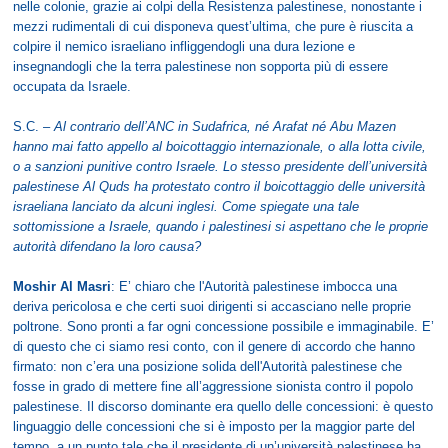
nelle colonie, grazie ai colpi della Resistenza palestinese, nonostante i
mezzi rudimentali di cui disponeva quest’ultima, che pure è riuscita a
colpire il nemico israeliano infliggendogli una dura lezione e
insegnandogli che la terra palestinese non sopporta più di essere
occupata da Israele.
S.C. –
Al contrario dell’ANC in Sudafrica, né Arafat né Abu Mazen
hanno mai fatto appello al boicottaggio internazionale, o alla lotta civile,
o a sanzioni punitive contro Israele. Lo stesso presidente dell’università
palestinese Al Quds ha protestato contro il boicottaggio delle università
israeliana lanciato da alcuni inglesi. Come spiegate una tale
sottomissione a Israele, quando i palestinesi si aspettano che le proprie
autorità difendano la loro causa?
Moshir Al Masri
: E’ chiaro che l'Autorità palestinese imbocca una
deriva pericolosa e che certi suoi dirigenti si accasciano nelle proprie
poltrone. Sono pronti a far ogni concessione possibile e immaginabile. E’
di questo che ci siamo resi conto, con il genere di accordo che hanno
firmato: non c’era una posizione solida dell'Autorità palestinese che
fosse in grado di mettere fine all’aggressione sionista contro il popolo
palestinese. Il discorso dominante era quello delle concessioni: è questo
linguaggio delle concessioni che si è imposto per la maggior parte del
tempo, a un punto tale che il presidente di un’università palestinese ha