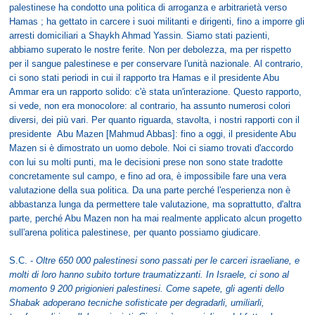
palestinese ha condotto una politica di arroganza e arbitrarietà verso
Hamas ; ha gettato in carcere i suoi militanti e dirigenti, fino a imporre gli
arresti domiciliari a Shaykh Ahmad Yassin. Siamo stati pazienti,
abbiamo superato le nostre ferite. Non per debolezza, ma per rispetto
per il sangue palestinese e per conservare l'unità nazionale. Al contrario,
ci sono stati periodi in cui il rapporto tra Hamas e il presidente Abu
Ammar era un rapporto solido: c'è stata un'interazione. Questo rapporto,
si vede, non era monocolore: al contrario, ha assunto numerosi colori
diversi, dei più vari. Per quanto riguarda, stavolta, i nostri rapporti con il
presidente Abu Mazen [Mahmud Abbas]: fino a oggi, il presidente Abu
Mazen si è dimostrato un uomo debole. Noi ci siamo trovati d'accordo
con lui su molti punti, ma le decisioni prese non sono state tradotte
concretamente sul campo, e fino ad ora, è impossibile fare una vera
valutazione della sua politica. Da una parte perché l'esperienza non è
abbastanza lunga da permettere tale valutazione, ma soprattutto, d'altra
parte, perché Abu Mazen non ha mai realmente applicato alcun progetto
sull'arena politica palestinese, per quanto possiamo giudicare.
S.C. -
Oltre 650 000 palestinesi sono passati per le carceri israeliane, e
molti di loro hanno subito torture traumatizzanti. In Israele, ci sono al
momento 9 200 prigionieri palestinesi. Come sapete, gli agenti dello
Shabak adoperano tecniche sofisticate per degradarli, umiliarli,