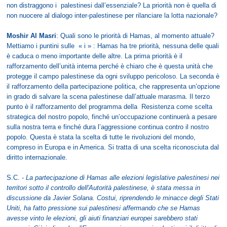
non distraggono i palestinesi dall’essenziale? La priorità non è quella di
non nuocere al dialogo inter-palestinese per rilanciare la lotta nazionale?
Moshir Al Masri
: Quali sono le priorità di Hamas, al momento attuale?
Mettiamo i puntini sulle « i » : Hamas ha tre priorità, nessuna delle quali
è caduca o meno importante delle altre. La prima priorità è il
rafforzamento dell’unità interna perché è chiaro che è questa unità che
protegge il campo palestinese da ogni sviluppo pericoloso. La seconda è
il rafforzamento della partecipazione politica, che rappresenta un’opzione
in grado di salvare la scena palestinese dall’attuale marasma. Il terzo
punto è il rafforzamento del programma della Resistenza come scelta
strategica del nostro popolo, finché un’occupazione continuerà a pesare
sulla nostra terra e finché dura l’aggressione continua contro il nostro
popolo. Questa è stata la scelta di tutte le rivoluzioni del mondo,
compreso in Europa e in America. Si tratta di una scelta riconosciuta dal
diritto internazionale.
S.C. -
La partecipazione di Hamas alle elezioni legislative palestinesi nei
territori sotto il controllo dell'Autorità palestinese, è stata messa in
discussione da Javier Solana. Costui, riprendendo le minacce degli Stati
Uniti, ha fatto pressione sui palestinesi affermando che se Hamas
avesse vinto le elezioni, gli aiuti finanziari europei sarebbero stati