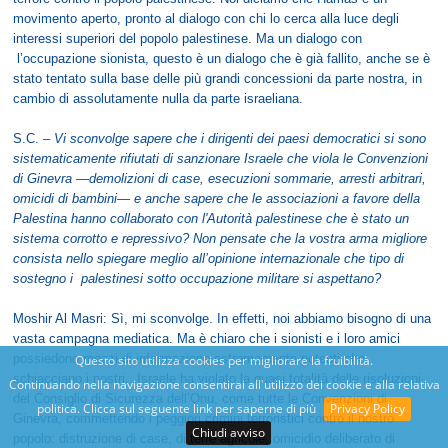
movimento aperto, pronto al dialogo con chi lo cerca alla luce degli
interessi superiori del popolo palestinese. Ma un dialogo con
l’occupazione sionista, questo è un dialogo che è già fallito, anche se è
stato tentato sulla base delle più grandi concessioni da parte nostra, in
cambio di assolutamente nulla da parte israeliana.
S.C.
– Vi sconvolge sapere che i dirigenti dei paesi democratici si sono
sistematicamente rifiutati di sanzionare Israele che viola le Convenzioni
di Ginevra —demolizioni di case, esecuzioni sommarie, arresti arbitrari,
omicidi di bambini— e anche sapere che le associazioni a favore della
Palestina hanno collaborato con l'Autorità palestinese che è stato un
sistema corrotto e repressivo? Non pensate che la vostra arma migliore
consista nello spiegare meglio all’opinione internazionale che tipo di
sostegno i palestinesi sotto occupazione militare si aspettano?
Moshir Al Masri: Sì, mi sconvolge. In effetti, noi abbiamo bisogno di una
vasta campagna mediatica. Ma è chiaro che i sionisti e i loro amici
possiedono mezzi di informazione estremamente potenti che
Questo sito utilizza cookies per migliorare la fruibilità.
schiacciano i nostri. Israele ha violato la quasi totalità delle risoluzioni
Continuando nella navigazione consentirai all'utilizzo dei cookie e alla relativa
del Consiglio di Sicurezza dell’Onu, come tutte le Convenzioni di
politica. Clicca sul seguente link per saperne di più
Privacy Policy
Ginevra, commettendo i peggiori crimini terroristici contro il nostro
Chiudi avviso
popolo: distruzione di case, di terre agricole, omicidio deliberato di