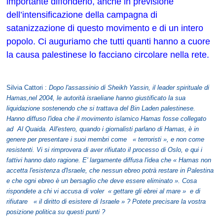
importante diffonderlo, anche in previsione
dell’intensificazione della campagna di
satanizzazione di questo movimento e di un intero
popolo. Ci auguriamo che tutti quanti hanno a cuore
la causa palestinese lo facciano circolare nella rete.
Silvia Cattori :
Dopo l'assassinio di Sheikh Yassin, il leader spirituale di
Hamas,nel 2004, le autorità israeliane hanno giustificato la sua
liquidazione sostenendo che si trattava del Bin Laden palestinese.
Hanno diffuso l'idea che il movimento islamico Hamas fosse collegato
ad Al Quaida. All'estero, quando i giornalisti parlano di Hamas, è in
genere per presentare i suoi membri come « terroristi », e non come
resistenti. Vi si rimprovera di aver rifiutato il processo di Oslo, e qui i
fattivi hanno dato ragione. E' largamente diffusa l'idea che « Hamas non
accetta l'esistenza d'Israele, che nessun ebreo potrà restare in Palestina
e che ogni ebreo è un bersaglio che deve essere eliminato ». Cosa
rispondete a chi vi accusa di voler « gettare gli ebrei al mare » e di
rifiutare « il diritto di esistere di Israele » ? Potete precisare la vostra
posizione politica su questi punti ?