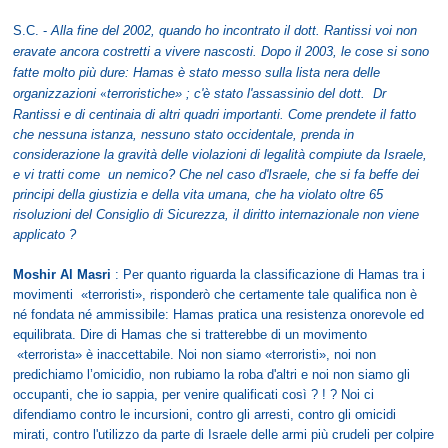
S.C. -
Alla fine del 2002, quando ho incontrato il dott. Rantissi voi non
eravate ancora costretti a vivere nascosti. Dopo il 2003, le cose si sono
fatte molto più dure: Hamas è stato messo sulla lista nera delle
organizzazioni
«
terroristiche» ; c'è stato l'assassinio del dott. Dr
Rantissi e di centinaia di altri quadri importanti. Come prendete il fatto
che nessuna istanza, nessuno stato occidentale, prenda in
considerazione la gravità delle violazioni di legalità compiute da Israele,
e vi tratti come un nemico? Che nel caso d'Israele, che si fa beffe dei
principi della giustizia e della vita umana, che ha violato oltre 65
risoluzioni del Consiglio di Sicurezza, il diritto internazionale non viene
applicato ?
Moshir Al Masri
: Per quanto riguarda la classificazione di Hamas tra i
movimenti «terroristi», risponderò che certamente tale qualifica non è
né fondata né ammissibile: Hamas pratica una resistenza onorevole ed
equilibrata. Dire di Hamas che si tratterebbe di un movimento
«terrorista» è inaccettabile. Noi non siamo «terroristi», noi non
predichiamo l’omicidio, non rubiamo la roba d'altri e noi non siamo gli
occupanti, che io sappia, per venire qualificati così ? ! ? Noi ci
difendiamo contro le incursioni, contro gli arresti, contro gli omicidi
mirati, contro l'utilizzo da parte di Israele delle armi più crudeli per colpire