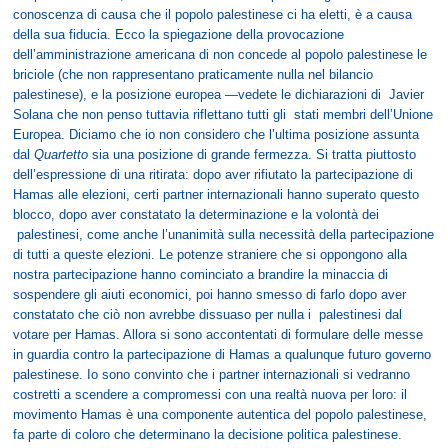
conoscenza di causa che il popolo palestinese ci ha eletti, è a causa
della sua fiducia. Ecco la spiegazione della provocazione
dell’amministrazione americana di non concede al popolo palestinese le
briciole (che non rappresentano praticamente nulla nel bilancio
palestinese), e la posizione europea —vedete le dichiarazioni di Javier
Solana che non penso tuttavia riflettano tutti gli stati membri dell’Unione
Europea. Diciamo che io non considero che l’ultima posizione assunta
dal
Quartetto
sia una posizione di grande fermezza. Si tratta piuttosto
dell’espressione di una ritirata: dopo aver rifiutato la partecipazione di
Hamas alle elezioni, certi partner internazionali hanno superato questo
blocco, dopo aver constatato la determinazione e la volontà dei
palestinesi, come anche l’unanimità sulla necessità della partecipazione
di tutti a queste elezioni. Le potenze straniere che si oppongono alla
nostra partecipazione hanno cominciato a brandire la minaccia di
sospendere gli aiuti economici, poi hanno smesso di farlo dopo aver
constatato che ciò non avrebbe dissuaso per nulla i palestinesi dal
votare per Hamas. Allora si sono accontentati di formulare delle messe
in guardia contro la partecipazione di Hamas a qualunque futuro governo
palestinese. Io sono convinto che i partner internazionali si vedranno
costretti a scendere a compromessi con una realtà nuova per loro: il
movimento Hamas è una componente autentica del popolo palestinese,
fa parte di coloro che determinano la decisione politica palestinese.