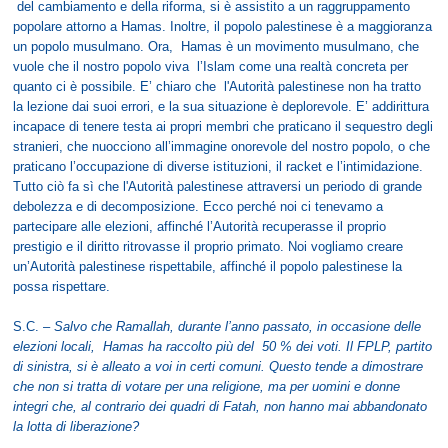
del cambiamento e della riforma, si è assistito a un raggruppamento
popolare attorno a Hamas. Inoltre, il popolo palestinese è a maggioranza
un popolo musulmano. Ora, Hamas è un movimento musulmano, che
vuole che il nostro popolo viva l’Islam come una realtà concreta per
quanto ci è possibile. E’ chiaro che l'Autorità palestinese non ha tratto
la lezione dai suoi errori, e la sua situazione è deplorevole. E’ addirittura
incapace di tenere testa ai propri membri che praticano il sequestro degli
stranieri, che nuocciono all’immagine onorevole del nostro popolo, o che
praticano l’occupazione di diverse istituzioni, il racket e l’intimidazione.
Tutto ciò fa sì che l'Autorità palestinese attraversi un periodo di grande
debolezza e di decomposizione. Ecco perché noi ci tenevamo a
partecipare alle elezioni, affinché l’Autorità recuperasse il proprio
prestigio e il diritto ritrovasse il proprio primato. Noi vogliamo creare
un’Autorità palestinese rispettabile, affinché il popolo palestinese la
possa rispettare.
S.C. –
Salvo che Ramallah, durante l’anno passato, in occasione delle
elezioni locali, Hamas ha raccolto più del 50 % dei voti. Il FPLP, partito
di sinistra, si è alleato a voi in certi comuni. Questo tende a dimostrare
che non si tratta di votare per una religione, ma per uomini e donne
integri che, al contrario dei quadri di Fatah, non hanno mai abbandonato
la lotta di liberazione?