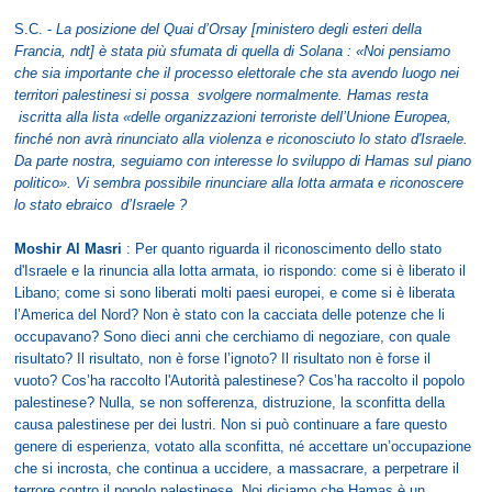
S.C. -
La posizione del Quai d’Orsay [ministero degli esteri della
Francia, ndt] è stata più sfumata di quella di Solana : «Noi pensiamo
che sia importante che il processo elettorale che sta avendo luogo nei
territori palestinesi si possa svolgere normalmente. Hamas resta
iscritta alla lista «delle organizzazioni terroriste dell’Unione Europea,
finché non avrà rinunciato alla violenza e riconosciuto lo stato d'Israele.
Da parte nostra, seguiamo con interesse lo sviluppo di Hamas sul piano
politico». Vi sembra possibile rinunciare alla lotta armata e riconoscere
lo stato ebraico d’Israele ?
Moshir Al Masri
: Per quanto riguarda il riconoscimento dello stato
d'Israele e la rinuncia alla lotta armata, io rispondo: come si è liberato il
Libano; come si sono liberati molti paesi europei, e come si è liberata
l’America del Nord? Non è stato con la cacciata delle potenze che li
occupavano? Sono dieci anni che cerchiamo di negoziare, con quale
risultato? Il risultato, non è forse l’ignoto? Il risultato non è forse il
vuoto? Cos’ha raccolto l'Autorità palestinese? Cos’ha raccolto il popolo
palestinese? Nulla, se non sofferenza, distruzione, la sconfitta della
causa palestinese per dei lustri. Non si può continuare a fare questo
genere di esperienza, votato alla sconfitta, né accettare un’occupazione
che si incrosta, che continua a uccidere, a massacrare, a perpetrare il
terrore contro il popolo palestinese. Noi diciamo che Hamas è un