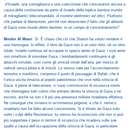
d’Israele; una sorveglianza e una coercizione che cresceranno ancora a
causa della costruzione da parte di Israele della triplice barriera munita
di mitragliatrici telecomandate, di monitor elettronici ed ottici. Piuttosto
che parlare di liberazione, perché non denunciare il fatto che gli abitanti
di Gaza sono murati dietro barriere, in un campo di concentramento?
Moshir Al Masri
: Sì. È chiaro che ciò che Sharon ha voluto vendere è
una menzogna. In effetti, il ritiro da Gaza non è un vero ritiro, né un ritiro
totale. Israele continua ad occupare lo spazio aereo di Gaza: i suoi aerei
non smettono di sorvolare Gaza, i bombardamenti continuano e gli
attacchi simulati, così come gli omicidi mirati dall’aria, per mezzo di
velivoli senza pilota e di missili. Lo stesso vale per l’accerchiamento
terrestre e marittimo, compreso il punto di passaggio di Rafah, che è
l’unica uscita rimasta al popolo palestinese che vive nella striscia di
Gaza: è piena di telecamere, ci sono commissioni di sicurezza miste
che interrogano tutti coloro che entrano dentro la striscia di Gaza o ne
escono, anche se non c’è più una presenza militare israeliana effettiva.
Ne consegue che viviamo in un’immensa prigione, e che il nemico
israeliano non ha fatto alcuna concessione. Si è ritirato da Gaza solo
sotto i colpi della Resistenza: lui stesso ha riconosciuto che non si può
più sopportare il peso in termini di sicurezza che ricadeva sulle sue
spalle a causa dell’occupazione della striscia di Gaza, in particolare