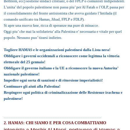
Bethlem, ecc) sostiene sindaci cristiani, o del FPLP o comunisti indipendenti.
L’unita’ del popolo palestinese non passa piu’ per Al Fatah o l’OLP, passa per
il consolidamento del fronte antisionista che aveva guidato l’Intifada (il
comando unificato tra Hamas, Jihad, FPLP e FDLP).
Si apre una nuova fase, ricca di speranze ma pure di minacce.
Oggi piu’ che mai la solidarieta’ alla Palestina e’ necessaria e vitale per quel
popolo. Nessuno puo’ tirarsi indietro.
Togliere HAMAS e le organizzazioni palestinesi dalla Lista nera!
Obbligare i governi occidentali a riconoscere come legittma la vittoria
elettorale del 25 gennaio!
Obbligare il governo italiano e la UE a riconoscere la nuova Autorita’
nazionale palestinese!
Impedire ogni sorta di sanzioni e di ritorsione imperialistici!
Continuare gli aiuti alla Palestina!
Respingere ogni politica di criminalizzazione delle Resistenze irachena e
palestinese!
....................................................................................
2. HAMAS: CHI SIAMO E PER COSA COMBATTIAMO
intervista a Moshir Al Masri, portavoce di Hamas a