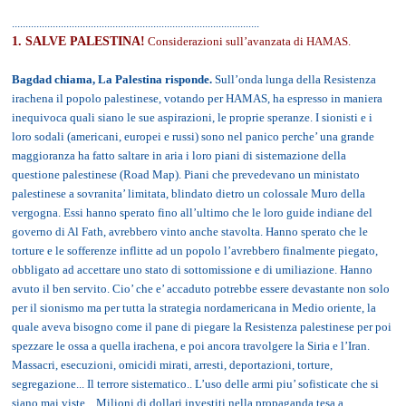
...........................................................................................
1.
SALVE PALESTINA!
Considerazioni sull’avanzata di HAMAS.
Bagdad chiama, La Palestina risponde.
Sull’onda lunga della Resistenza
irachena il popolo palestinese, votando per HAMAS, ha espresso in maniera
inequivoca quali siano le sue aspirazioni, le proprie speranze. I sionisti e i
loro sodali (americani, europei e russi) sono nel panico perche’ una grande
maggioranza ha fatto saltare in aria i loro piani di sistemazione della
questione palestinese (Road Map). Piani che prevedevano un ministato
palestinese a sovranita’ limitata, blindato dietro un colossale Muro della
vergogna. Essi hanno sperato fino all’ultimo che le loro guide indiane del
governo di Al Fath, avrebbero vinto anche stavolta. Hanno sperato che le
torture e le sofferenze inflitte ad un popolo l’avrebbero finalmente piegato,
obbligato ad accettare uno stato di sottomissione e di umiliazione. Hanno
avuto il ben servito. Cio’ che e’ accaduto potrebbe essere devastante non solo
per il sionismo ma per tutta la strategia nordamericana in Medio oriente, la
quale aveva bisogno come il pane di piegare la Resistenza palestinese per poi
spezzare le ossa a quella irachena, e poi ancora travolgere la Siria e l’Iran.
Massacri, esecuzioni, omicidi mirati, arresti, deportazioni, torture,
segregazione... Il terrore sistematico.. L’uso delle armi piu’ sofisticate che si
siano mai viste... Milioni di dollari investiti nella propaganda tesa a