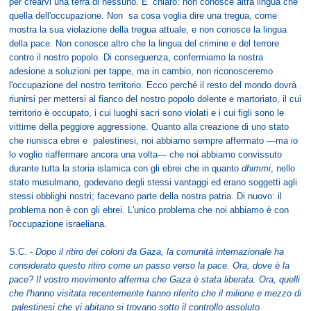
per crearvi una terra di nessuno. E’ chiaro: non conosce altra lingua che
quella dell'occupazione. Non sa cosa voglia dire una tregua, come
mostra la sua violazione della tregua attuale, e non conosce la lingua
della pace. Non conosce altro che la lingua del crimine e del terrore
contro il nostro popolo. Di conseguenza, confermiamo la nostra
adesione a soluzioni per tappe, ma in cambio, non riconosceremo
l'occupazione del nostro territorio. Ecco perché il resto del mondo dovrà
riunirsi per mettersi al fianco del nostro popolo dolente e martoriato, il cui
territorio è occupato, i cui luoghi sacri sono violati e i cui figli sono le
vittime della peggiore aggressione. Quanto alla creazione di uno stato
che riunisca ebrei e palestinesi, noi abbiamo sempre affermato —ma io
lo voglio riaffermare ancora una volta— che noi abbiamo convissuto
durante tutta la storia islamica con gli ebrei che in quanto
dhimmi
, nello
stato musulmano, godevano degli stessi vantaggi ed erano soggetti agli
stessi obblighi nostri; facevano parte della nostra patria. Di nuovo: il
problema non è con gli ebrei. L'unico problema che noi abbiamo è con
l'occupazione israeliana.
S.C. -
Dopo il ritiro dei coloni da Gaza, la comunità internazionale ha
considerato questo ritiro come un passo verso la pace. Ora, dove è la
pace? Il vostro movimento afferma che Gaza è stata liberata. Ora, quelli
che l'hanno visitata recentemente hanno riferito che il milione e mezzo di
palestinesi che vi abitano si trovano sotto il controllo assoluto