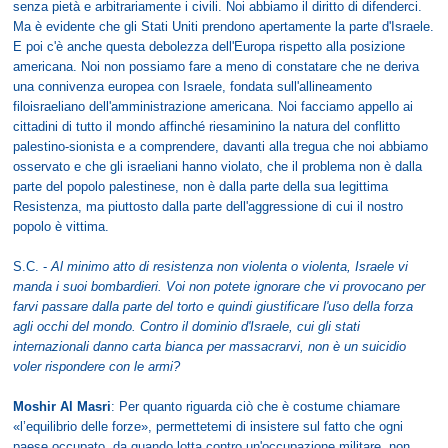
senza pietà e arbitrariamente i civili. Noi abbiamo il diritto di difenderci.
Ma è evidente che gli Stati Uniti prendono apertamente la parte d'Israele.
E poi c'è anche questa debolezza dell'Europa rispetto alla posizione
americana. Noi non possiamo fare a meno di constatare che ne deriva
una connivenza europea con Israele, fondata sull'allineamento
filoisraeliano dell'amministrazione americana. Noi facciamo appello ai
cittadini di tutto il mondo affinché riesaminino la natura del conflitto
palestino-sionista e a comprendere, davanti alla tregua che noi abbiamo
osservato e che gli israeliani hanno violato, che il problema non è dalla
parte del popolo palestinese, non è dalla parte della sua legittima
Resistenza, ma piuttosto dalla parte dell'aggressione di cui il nostro
popolo è vittima.
S.C. -
Al minimo atto di resistenza non violenta o violenta, Israele vi
manda i suoi bombardieri. Voi non potete ignorare che vi provocano per
farvi passare dalla parte del torto e quindi giustificare l'uso della forza
agli occhi del mondo. Contro il dominio d'Israele, cui gli stati
internazionali danno carta bianca per massacrarvi, non è un suicidio
voler rispondere con le armi?
Moshir Al Masri
: Per quanto riguarda ciò che è costume chiamare
«l’equilibrio delle forze», permettetemi di insistere sul fatto che ogni
paese occupato, da quando lotta contro un'occupazione militare, non