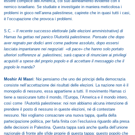
essere complice dell’America, col suo allineamento evidente con il
nemico israeliano. Se studiate e investigate in maniera meticolosa i
problemi in gioco nell’arena palestinese, capirete che in quasi tutti i casi,
è l’occupazione che provoca i problemi.
S.C. –
Il recente successo elettorale (alle elezioni amministrative) di
Hamas ha gettao nel panico l'Autorità palestinese. Pensate che dopo
aver regnato per dodici anni come padrone assoluto, dopo essersi
lasciata impantanare nei negoziati «di pace» che hanno solo portato
ulteriori sofferenze ai palestinesi, sarà capace di rinunciare ai privilegi
acquisiti a spese del proprio popolo e di accettare il messaggio che il
popolo le manda?
Moshir Al Masri
: Noi pensiamo che uno dei principi della democrazia
consiste nell’accettazione dei risultati delle elezioni. La nazione non è il
monopolio di nessuno, essa appartiene a tutti. Il movimento Hamas ci
tiene a rassicurare tutto il mondo, l’Europa, l’America e il mondo intero,
così come l'Autorità palestinese: noi non abbiamo alcuna intenzione di
prendere il posto di nessuno in queste elezioni, né di contestare
nessuno. Noi vogliamo consacrare una nuova tappa, quella della
partecipazione politica, per farla finita con l’esclusiva riguardo alla presa
delle decisioni in Palestina. Questa tappa sarà anche quella dell’unione
nazionale di fronte alle sfide proprie di questa tappa: questo popolo che