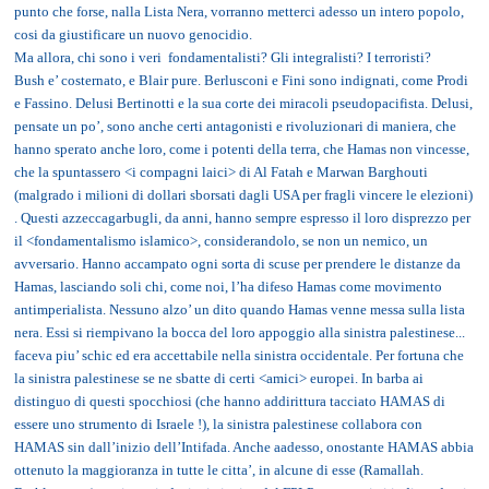
punto che forse, nalla Lista Nera, vorranno metterci adesso un intero popolo,
cosi da giustificare un nuovo genocidio.
Ma allora, chi sono i veri fondamentalisti? Gli integralisti? I terroristi?
Bush e’ costernato, e Blair pure. Berlusconi e Fini sono indignati, come Prodi
e Fassino. Delusi Bertinotti e la sua corte dei miracoli pseudopacifista. Delusi,
pensate un po’, sono anche certi antagonisti e rivoluzionari di maniera, che
hanno sperato anche loro, come i potenti della terra, che Hamas non vincesse,
che la spuntassero <i compagni laici> di Al Fatah e Marwan Barghouti
(malgrado i milioni di dollari sborsati dagli USA per fragli vincere le elezioni)
. Questi azzeccagarbugli, da anni, hanno sempre espresso il loro disprezzo per
il <fondamentalismo islamico>, considerandolo, se non un nemico, un
avversario. Hanno accampato ogni sorta di scuse per prendere le distanze da
Hamas, lasciando soli chi, come noi, l’ha difeso Hamas come movimento
antimperialista. Nessuno alzo’ un dito quando Hamas venne messa sulla lista
nera. Essi si riempivano la bocca del loro appoggio alla sinistra palestinese...
faceva piu’ schic ed era accettabile nella sinistra occidentale. Per fortuna che
la sinistra palestinese se ne sbatte di certi <amici> europei. In barba ai
distinguo di questi spocchiosi (che hanno addirittura tacciato HAMAS di
essere uno strumento di Israele !), la sinistra palestinese collabora con
HAMAS sin dall’inizio dell’Intifada. Anche aadesso, onostante HAMAS abbia
ottenuto la maggioranza in tutte le citta’, in alcune di esse (Ramallah.