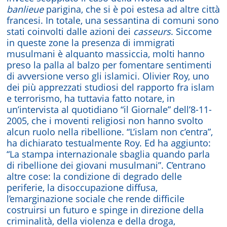
banlieue
parigina, che si è poi estesa ad altre città
francesi. In totale, una sessantina di comuni sono
stati coinvolti dalle azioni dei
casseurs
. Siccome
in queste zone la presenza di immigrati
musulmani è alquanto massiccia, molti hanno
preso la palla al balzo per fomentare sentimenti
di avversione verso gli islamici. Olivier Roy, uno
dei più apprezzati studiosi del rapporto fra islam
e terrorismo, ha tuttavia fatto notare, in
un’intervista al quotidiano “il Giornale” dell’8-11-
2005, che i moventi religiosi non hanno svolto
alcun ruolo nella ribellione. “L’islam non c’entra”,
ha dichiarato testualmente Roy. Ed ha aggiunto:
“La stampa internazionale sbaglia quando parla
di ribellione dei giovani musulmani”. C’entrano
altre cose: la condizione di degrado delle
periferie, la disoccupazione diffusa,
l’emarginazione sociale che rende difficile
costruirsi un futuro e spinge in direzione della
criminalità, della violenza e della droga,