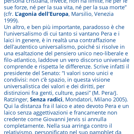
persona cristiana, invece, non ha limite, né per le
sue forze, né per la sua vita, né per la sua morte”
(cfr.
L’agonia dell’Europa
, Marsilio, Venezia
1999).
Un altro, e ben più importante, paradosso è che
l’universalismo di cui tanto si vantano Pera e i
laici in genere, è in realtà una contraffazione
dell’autentico universalismo, poiché si risolve in
una esaltazione del pensiero unico neo-liberale e
filo-atlantico, laddove un vero discorso universale
comprende e rispetta le differenze. Scrive infatti il
presidente del Senato: “I valori sono unici e
condivisi: non c’è spazio, in questa visione
universalistica dei valori e dei diritti, per
distinzioni fra genti, culture, paesi” (M. Pera/J.
Ratzinger,
Senza radici
, Mondatori, Milano 2005).
Qui la distanza fra il laico e ateo devoto Pera e un
laico senza aggettivazioni e francamente non
credente come Giovanni Jervis si annulla
completamente. Nella sua arringa contro il
relativismo, personificato nel suo pamphlet da