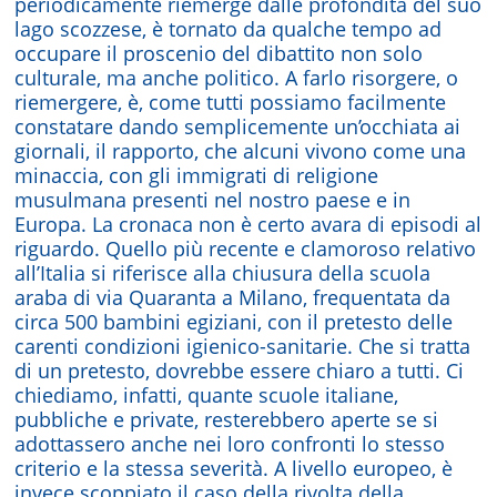
periodicamente riemerge dalle profondità del suo
lago scozzese, è tornato da qualche tempo ad
occupare il proscenio del dibattito non solo
culturale, ma anche politico. A farlo risorgere, o
riemergere, è, come tutti possiamo facilmente
constatare dando semplicemente un’occhiata ai
giornali, il rapporto, che alcuni vivono come una
minaccia, con gli immigrati di religione
musulmana presenti nel nostro paese e in
Europa. La cronaca non è certo avara di episodi al
riguardo. Quello più recente e clamoroso relativo
all’Italia si riferisce alla chiusura della scuola
araba di via Quaranta a Milano, frequentata da
circa 500 bambini egiziani, con il pretesto delle
carenti condizioni igienico-sanitarie. Che si tratta
di un pretesto, dovrebbe essere chiaro a tutti. Ci
chiediamo, infatti, quante scuole italiane,
pubbliche e private, resterebbero aperte se si
adottassero anche nei loro confronti lo stesso
criterio e la stessa severità. A livello europeo, è
invece scoppiato il caso della rivolta della