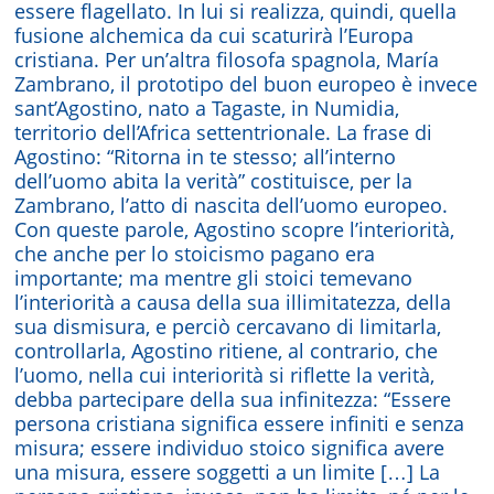
essere flagellato. In lui si realizza, quindi, quella
fusione alchemica da cui scaturirà l’Europa
cristiana. Per un’altra filosofa spagnola, María
Zambrano, il prototipo del buon europeo è invece
sant’Agostino, nato a Tagaste, in Numidia,
territorio dell’Africa settentrionale. La frase di
Agostino: “Ritorna in te stesso; all’interno
dell’uomo abita la verità” costituisce, per la
Zambrano, l’atto di nascita dell’uomo europeo.
Con queste parole, Agostino scopre l’interiorità,
che anche per lo stoicismo pagano era
importante; ma mentre gli stoici temevano
l’interiorità a causa della sua illimitatezza, della
sua dismisura, e perciò cercavano di limitarla,
controllarla, Agostino ritiene, al contrario, che
l’uomo, nella cui interiorità si riflette la verità,
debba partecipare della sua infinitezza: “Essere
persona cristiana significa essere infiniti e senza
misura; essere individuo stoico significa avere
una misura, essere soggetti a un limite […] La