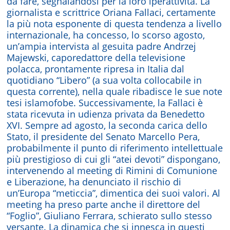
da fare, segnalandosi per la loro iperattività. La
giornalista e scrittrice Oriana Fallaci, certamente
la più nota esponente di questa tendenza a livello
internazionale, ha concesso, lo scorso agosto,
un’ampia intervista al gesuita padre Andrzej
Majewski, caporedattore della televisione
polacca, prontamente ripresa in Italia dal
quotidiano “Libero” (a sua volta collocabile in
questa corrente), nella quale ribadisce le sue note
tesi islamofobe. Successivamente, la Fallaci è
stata ricevuta in udienza privata da Benedetto
XVI. Sempre ad agosto, la seconda carica dello
Stato, il presidente del Senato Marcello Pera,
probabilmente il punto di riferimento intellettuale
più prestigioso di cui gli “atei devoti” dispongano,
intervenendo al meeting di Rimini di Comunione
e Liberazione, ha denunciato il rischio di
un’Europa “meticcia”, dimentica dei suoi valori. Al
meeting ha preso parte anche il direttore del
“Foglio”, Giuliano Ferrara, schierato sullo stesso
versante. La dinamica che si innesca in questi