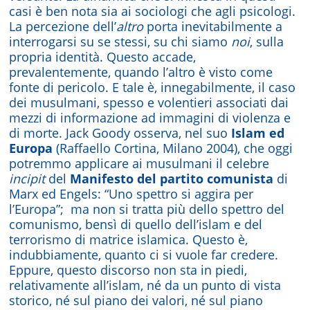
casi è ben nota sia ai sociologi che agli psicologi.
La percezione dell’
altro
porta inevitabilmente a
interrogarsi su se stessi, su chi siamo
noi
, sulla
propria identità. Questo accade,
prevalentemente, quando l’altro è visto come
fonte di pericolo. E tale è, innegabilmente, il caso
dei musulmani, spesso e volentieri associati dai
mezzi di informazione ad immagini di violenza e
di morte. Jack Goody osserva, nel suo
Islam ed
Europa
(Raffaello Cortina, Milano 2004), che oggi
potremmo applicare ai musulmani il celebre
incipit
del
Manifesto del partito comunista
di
Marx ed Engels: “Uno spettro si aggira per
l’Europa”;
ma non si tratta più dello spettro del
comunismo, bensì di quello dell’islam e del
terrorismo di matrice islamica. Questo è,
indubbiamente, quanto ci si vuole far credere.
Eppure, questo discorso non sta in piedi,
relativamente all’islam, né da un punto di vista
storico, né sul piano dei valori, né sul piano