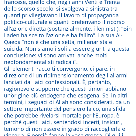
francese, quello che, negli anni Venti e Trenta
dello scorso secolo, si svolgeva a sinistra tra
quanti privilegiavano il lavoro di propaganda
politico-culturale e quanti preferivano il ricorso
all’azione diretta (sostanzialmente, i leninisti): “Bin
Laden ha scelto l’azione e ha fallito”. La sua Al-
Qaeda “non è che una setta, millenarista e
suicida. Non siamo i soli a essere giunti a questa
conclusione: vi sono arrivati anche molti
neofondamentalisti radicali”.
Gli elementi raccolti convergono, ci pare, in
direzione di un ridimensionamento degli allarmi
lanciati dai laici confessionali. È, pertanto,
ragionevole supporre che questi timori abbiano
un’origine più endogena che esogena. Se, in altri
termini, i seguaci di Allah sono considerati, da un
settore importante del pensiero laico, una sfida
che potrebbe rivelarsi mortale per l’Europa, è
perché questi laici, sentendosi incerti, insicuri,
temono di non essere in grado di raccoglierla e
vincerla. E perciò fanno la voce grossa. Di qui i