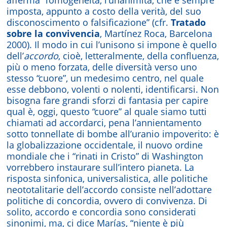
imposta, appunto a costo della verità, del suo
disconoscimento o falsificazione” (cfr.
Tratado
sobre la convivencia
, Martínez Roca, Barcelona
2000). Il modo in cui l’unisono si impone è quello
dell’
accordo
, cioè, letteralmente, della confluenza,
più o meno forzata, delle diversità verso uno
stesso “cuore”, un medesimo centro, nel quale
esse debbono, volenti o nolenti, identificarsi. Non
bisogna fare grandi sforzi di fantasia per capire
qual è, oggi, questo “cuore” al quale siamo tutti
chiamati ad accordarci, pena l’annientamento
sotto tonnellate di bombe all’uranio impoverito: è
la globalizzazione occidentale, il nuovo ordine
mondiale che i “rinati in Cristo” di Washington
vorrebbero instaurare sull’intero pianeta. La
risposta sinfonica, universalistica, alle politiche
neototalitarie dell’accordo consiste nell’adottare
politiche di concordia, ovvero di convivenza. Di
solito, accordo e concordia sono considerati
sinonimi, ma, ci dice Marías, “niente è più