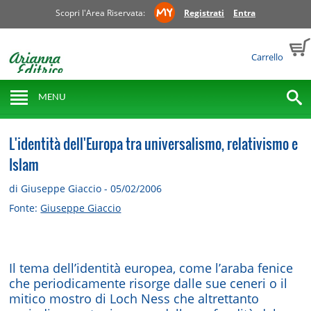
Scopri l'Area Riservata:
Registrati
Entra
Carrello
MENU
L'identità dell'Europa tra universalismo, relativismo e
Islam
di Giuseppe Giaccio - 05/02/2006
Fonte:
Giuseppe Giaccio
Il tema dell’identità europea, come l’araba fenice
che periodicamente risorge dalle sue ceneri o il
mitico mostro di Loch Ness che altrettanto