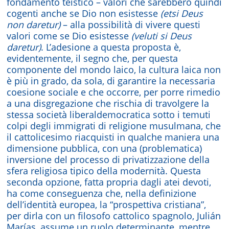
fondamento teistico – valori che sarebbero quindi
cogenti anche se Dio non esistesse
(etsi Deus
non daretur)
– alla possibilità di vivere questi
valori come se Dio esistesse
(veluti si Deus
daretur)
. L’adesione a questa proposta è,
evidentemente, il segno che, per questa
componente del mondo laico, la cultura laica non
è più in grado, da sola, di garantire la necessaria
coesione sociale e che occorre, per porre rimedio
a una disgregazione che rischia di travolgere la
stessa società liberaldemocratica sotto i temuti
colpi degli immigrati di religione musulmana, che
il cattolicesimo riacquisti in qualche maniera una
dimensione pubblica, con una (problematica)
inversione del processo di privatizzazione della
sfera religiosa tipico della modernità. Questa
seconda opzione, fatta propria dagli atei devoti,
ha come conseguenza che, nella definizione
dell’identità europea, la “prospettiva cristiana”,
per dirla con un filosofo cattolico spagnolo, Julián
Marías, assume un ruolo determinante, mentre