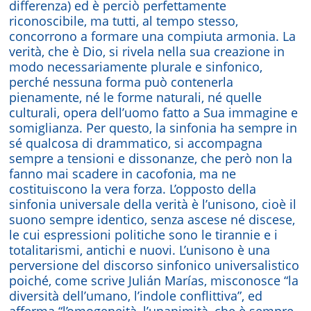
differenza) ed è perciò perfettamente
riconoscibile, ma tutti, al tempo stesso,
concorrono a formare una compiuta armonia. La
verità, che è Dio, si rivela nella sua creazione in
modo necessariamente plurale e sinfonico,
perché nessuna forma può contenerla
pienamente, né le forme naturali, né quelle
culturali, opera dell’uomo fatto a Sua immagine e
somiglianza. Per questo, la sinfonia ha sempre in
sé qualcosa di drammatico, si accompagna
sempre a tensioni e dissonanze, che però non la
fanno mai scadere in cacofonia, ma ne
costituiscono la vera forza. L’opposto della
sinfonia universale della verità è l’unisono, cioè il
suono sempre identico, senza ascese né discese,
le cui espressioni politiche sono le tirannie e i
totalitarismi, antichi e nuovi. L’unisono è una
perversione del discorso sinfonico universalistico
poiché, come scrive Julián Marías, misconosce “la
diversità dell’umano, l’indole conflittiva”, ed
afferma “l’omogeneità, l’unanimità, che è sempre