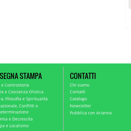
SEGNA STAMPA
CONTATTI
a e Controstoria
Chi siamo
za e Coscienza Olistica
Contatti
a, Filosofia e Spiritualità
Catalogo
azionale, Conflitti e
Newsletter
eterminazione
Pubblica con Arianna
mia e Decrescita
gia e Localismo