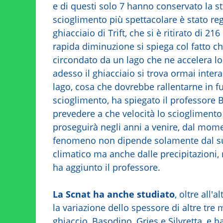
e di questi solo 7 hanno conservato la s
scioglimento più spettacolare è stato reg
ghiacciaio di Trift, che si è ritirato di 21
rapida diminuzione si spiega col fatto che
circondato da un lago che ne accelera l
adesso il ghiacciaio si trova ormai inter
lago, cosa che dovrebbe rallentarne in fu
scioglimento, ha spiegato il professore Ba
prevedere a che velocità lo scioglimento 
proseguirà negli anni a venire, dal mom
fenomeno non dipende solamente dal s
climatico ma anche dalle precipitazioni, m
ha aggiunto il professore.
La Scnat ha anche studiato
, oltre all'a
la variazione dello spessore di altre tre
ghiaccio, Basodino, Gries e Silvretta, e ha