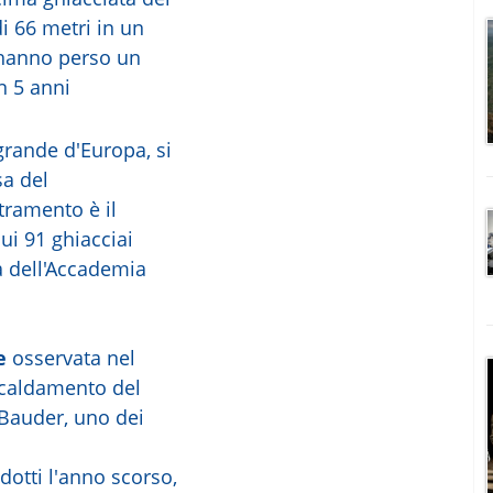
di 66 metri in un
 hanno perso un
n 5 anni
 grande d'Europa, si
sa del
tramento è il
ui 91 ghiacciai
a dell'Accademia
e
osservata nel
scaldamento del
 Bauder, uno dei
idotti l'anno scorso,