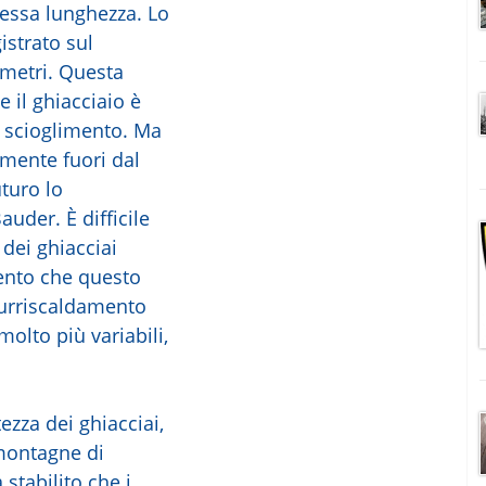
tessa lunghezza. Lo
istrato sul
6 metri. Questa
 il ghiacciaio è
o scioglimento. Ma
amente fuori dal
turo lo
uder. È difficile
dei ghiacciai
ento che questo
urriscaldamento
olto più variabili,
ltezza dei ghiacciai,
 montagne di
 stabilito che i