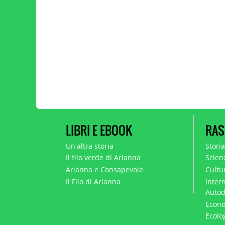
LIBRI E EBOOK
RAS
Un'altra storia
Stori
Il filo verde di Arianna
Scien
Arianna e Consapevole
Cultur
Il Filo di Arianna
Intern
Autod
Econo
Ecolo