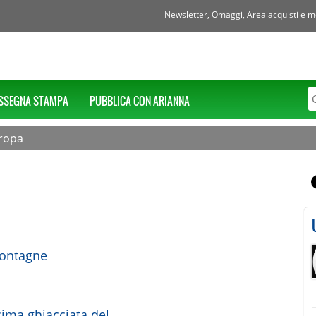
Newsletter, Omaggi, Area acquisti e mol
SSEGNA STAMPA
PUBBLICA CON ARIANNA
uropa
 montagne
 cima ghiacciata del