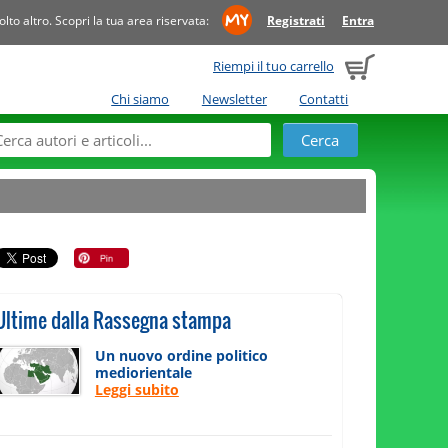
to altro. Scopri la tua area riservata:
Registrati
Entra
Riempi il tuo carrello
Chi siamo
Newsletter
Contatti
Ultime dalla Rassegna stampa
Un nuovo ordine politico
mediorientale
Leggi subito