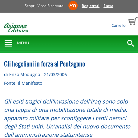
Scopri l'Area Riservata:
Registrati
Entra
Carrello
MENU
Gli hegeliani in forza al Pentagono
di Enzo Modugno - 21/03/2006
Fonte:
Il Manifesto
Gli esiti tragici dell'invasione dell'Iraq sono solo
una tappa di una mobilitazione totale di media,
apparato militare per sconfiggere i tanti nemici
degli Stati uniti. Un'analisi del nuovo documento
dell'amministrazione statunitense