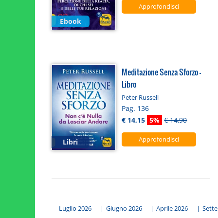
Approfondisci
Ebook
Meditazione Senza Sforzo -
Libro
Peter Russell
Pag. 136
€ 14,15
5%
€ 14,90
Approfondisci
Libri
Luglio 2026
|
Giugno 2026
|
Aprile 2026
|
Sett