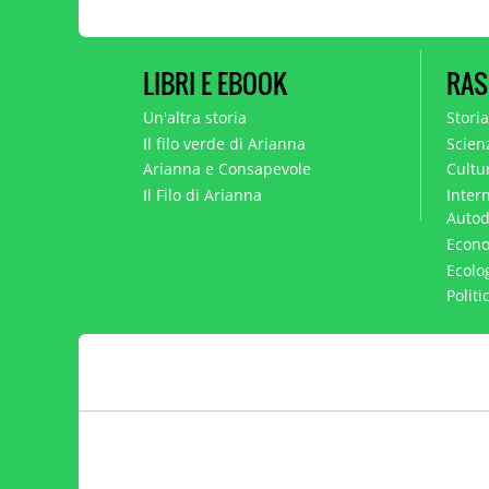
LIBRI E EBOOK
RAS
Un'altra storia
Stori
Il filo verde di Arianna
Scien
Arianna e Consapevole
Cultur
Il Filo di Arianna
Intern
Autod
Econo
Ecolo
Polit