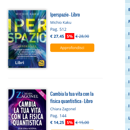
Iperspazio - Libro
Michio Kaku
Pag. 512
€ 27,45
5%
€ 28,90
Approfondisci
Libri
Cambia la tua vita con la
fisica quantistica - Libro
Chiara Zagonel
Pag. 144
€ 14,25
5%
€ 15,00