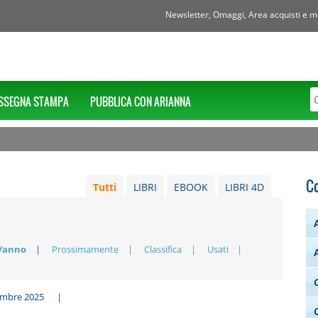
Newsletter, Omaggi, Area acquisti e mol
SSEGNA STAMPA
PUBBLICA CON ARIANNA
C
Tutti
LIBRI
EBOOK
LIBRI 4D
/anno
Prossimamente
Classifica
Usati
embre 2025
|