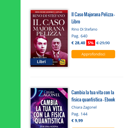
Il Caso Majorana Pelizza -
Libro
Rino Di Stefano
Pag. 640
€ 28,40
5%
€ 29,90
Approfondisci
Libri
Cambia la tua vita con la
fisica quantistica - Ebook
Chiara Zagonel
Pag. 144
€ 9,99