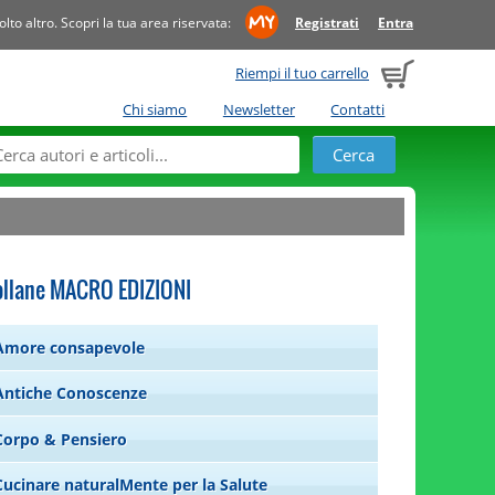
to altro. Scopri la tua area riservata:
Registrati
Entra
Riempi il tuo carrello
Chi siamo
Newsletter
Contatti
ollane MACRO EDIZIONI
Amore consapevole
Antiche Conoscenze
Corpo & Pensiero
Cucinare naturalMente per la Salute