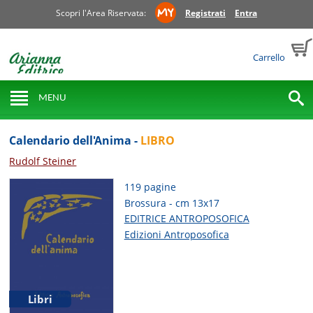
Scopri l'Area Riservata:
Registrati
Entra
Carrello
MENU
Calendario dell'Anima -
LIBRO
Rudolf Steiner
119 pagine
Brossura - cm 13x17
EDITRICE ANTROPOSOFICA
Edizioni Antroposofica
Libri