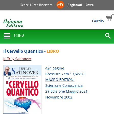
Scopri l'Area Riservata:
Registrati
Entra
Carrello
MENU
Il Cervello Quantico -
LIBRO
Jeffrey Satinover
424 pagine
Brossura - cm 13,5x20,5
MACRO EDIZIONI
Scienza e Conoscenza
2a Edizione Maggio 2021
Novembre 2002