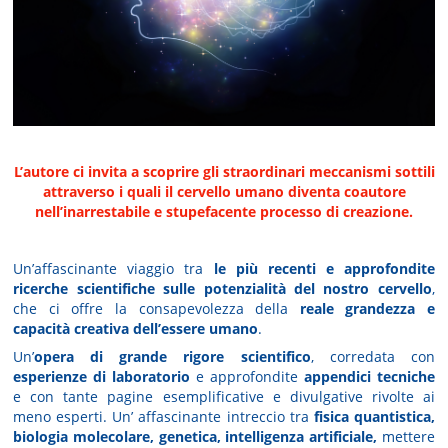
L’autore ci invita a scoprire gli straordinari meccanismi sottili
attraverso i quali il cervello umano diventa coautore
nell’inarrestabile e stupefacente processo di creazione.
Un’affascinante viaggio tra
le più recenti e approfondite
ricerche scientifiche sulle potenzialità
del nostro cervello
,
che ci offre la consapevolezza della
reale grandezza e
capacità creativa dell’essere umano
.
Un’
opera di grande rigore scientifico
, corredata con
esperienze di laboratorio
e approfondite
appendici tecniche
e con tante pagine esemplificative e divulgative rivolte ai
meno esperti. Un’ affascinante intreccio tra
fisica quantistica,
biologia molecolare, genetica, intelligenza artificiale,
mettere