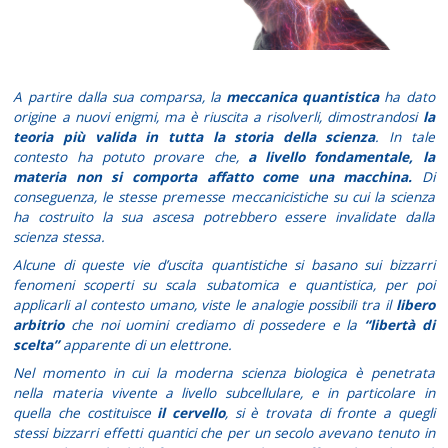
A partire dalla sua comparsa, la
meccanica quantistica
ha dato
origine a nuovi enigmi, ma è riuscita a risolverli, dimostrandosi
la
teoria più valida in tutta la storia della scienza
. In tale
contesto ha potuto provare che,
a livello fondamentale, la
materia non si comporta affatto come una macchina.
Di
conseguenza, le stesse premesse meccanicistiche su cui la scienza
ha costruito la sua ascesa potrebbero essere invalidate dalla
scienza stessa.
Alcune di queste vie d’uscita quantistiche si basano sui bizzarri
fenomeni scoperti su scala subatomica e quantistica, per poi
applicarli al contesto umano, viste le analogie possibili tra il
libero
arbitrio
che noi uomini crediamo di possedere e la
“libertà di
scelta”
apparente di un elettrone.
Nel momento in cui la moderna scienza biologica è penetrata
nella materia vivente a livello subcellulare, e in particolare in
quella che costituisce
il cervello
, si è trovata di fronte a quegli
stessi bizzarri effetti quantici che per un secolo avevano tenuto in