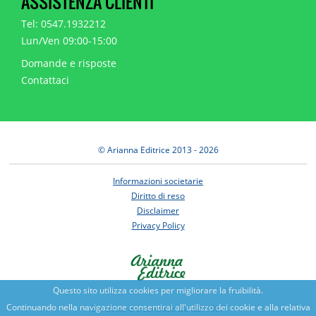
ASSISTENZA CLIENTI
Tel: 0547.1932212
Lun/Ven 09:00-15:00
Domande e risposte
Contattaci
© Arianna Editrice 2013 - 2026
Informazioni societarie
Diritto di reso
Disclaimer
Privacy Policy
Questo sito utilizza cookies per migliorare la fruibilità.
Continuando nella navigazione consentirai all'utilizzo dei cookie e alla relativa
Benessere e conoscenza dal 1987