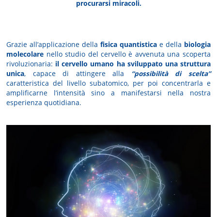
procurarsi miracoli.
Grazie all’applicazione della
fisica quantistica
e della
biologia
molecolare
nello studio del cervello è avvenuta una scoperta
rivoluzionaria:
il cervello umano ha sviluppato una struttura
unica
, capace di attingere alla
“possibilità di scelta”
caratteristica del livello subatomico, per poi concentrarla e
amplificarne l’intensità sino a manifestarsi nella nostra
esperienza quotidiana.