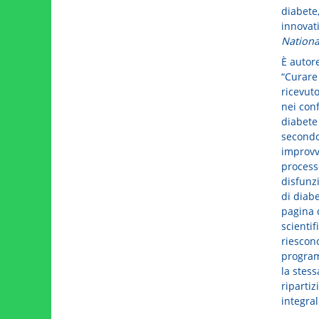
diabete
innovati
National
È autore
“Curare
ricevut
nei conf
diabete
secondo
improvvi
processo
disfunz
di diabe
pagina 
scientif
riescono
programm
la stes
ripartiz
integral