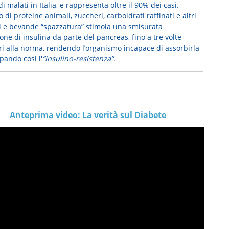
di malati in Italia, e rappresenta oltre il 90% dei casi.
o di proteine animali, zuccheri, carboidrati raffinati e altri
i e bevande “spazzatura” stimola una smisurata
ne di insulina da parte del pancreas, fino a tre volte
ri alla norma, rendendo l’organismo incapace di assorbirla
pando così l'
“insulino-resistenza”
.
Anteprima video: La verità sul Diabete