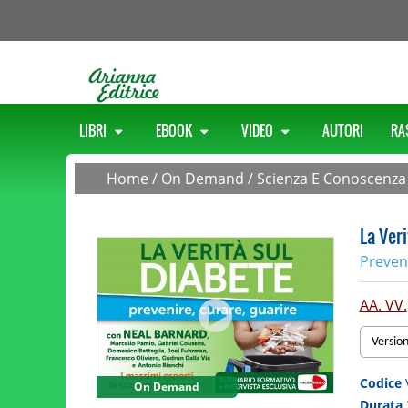
LIBRI
EBOOK
VIDEO
AUTORI
RA
Home
/
On Demand
/
Scienza E Conoscenza
La Veri
Preveni
AA. VV.
Versio
Codice
On Demand
Durata