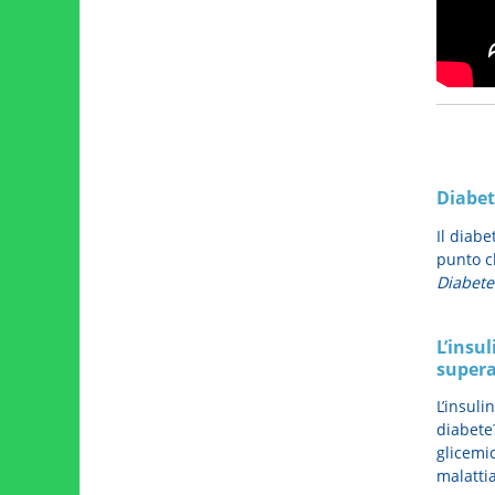
Diabet
Il diabe
punto ch
Diabete
L’insu
supera
L’insuli
diabete?
glicemic
malatti