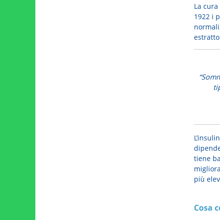
La cura
1922 i 
normaliz
estratt
“Sommi
ti
L’insuli
dipenden
tiene ba
miglior
più elev
Cosa c