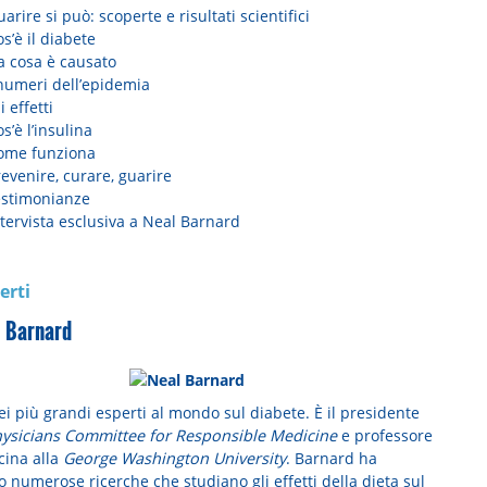
arire si può: scoperte e risultati scientifici
s’è il diabete
a cosa è causato
 numeri dell’epidemia
i effetti
s’è l’insulina
ome funziona
evenire, curare, guarire
estimonianze
tervista esclusiva a Neal Barnard
erti
. Barnard
i più grandi esperti al mondo sul diabete. È il presidente
ysicians Committee for Responsible Medicine
e professore
cina alla
George Washington University
. Barnard ha
 numerose ricerche che studiano gli effetti della dieta sul