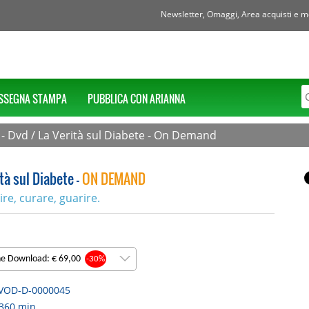
Newsletter, Omaggi, Area acquisti e mol
SSEGNA STAMPA
PUBBLICA CON ARIANNA
 - Dvd
/
La Verità sul Diabete - On Demand
tà sul Diabete -
ON DEMAND
re, curare, guarire.
ne Download: € 69,00
-30%
VOD-D-0000045
360 min.