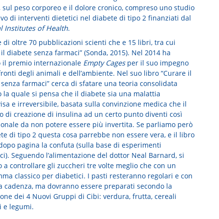
, sul peso corporeo e il dolore cronico, compreso uno studio
vo di interventi dietetici nel diabete di tipo 2 finanziati dal
 Institutes of Health
.
 di oltre 70 pubblicazioni scienti che e 15 libri, tra cui
 il diabete senza farmaci” (Sonda, 2015). Nel 2014 ha
o il premio internazionale
Empty Cages
per il suo impegno
ronti degli animali e dell’ambiente. Nel suo libro “Curare il
 senza farmaci” cerca di sfatare una teoria consolidata
 la quale si pensa che il diabete sia una malattia
sa e irreversibile, basata sulla convinzione medica che il
 di creazione di insulina ad un certo punto diventi così
ionale da non potere essere più invertita. Se parliamo però
te di tipo 2 questa cosa parrebbe non essere vera, e il libro
dopo pagina la confuta (sulla base di esperimenti
ici). Seguendo l’alimentazione del dottor Neal Barnard, si
 a controllare gli zuccheri tre volte meglio che con un
a classico per diabetici. I pasti resteranno regolari e con
sa cadenza, ma dovranno essere preparati secondo la
ione dei 4 Nuovi Gruppi di Cibi: verdura, frutta, cereali
i e legumi.