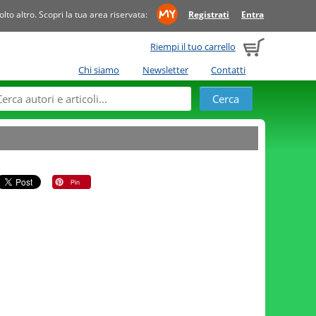
to altro. Scopri la tua area riservata:
Registrati
Entra
Riempi il tuo carrello
Chi siamo
Newsletter
Contatti