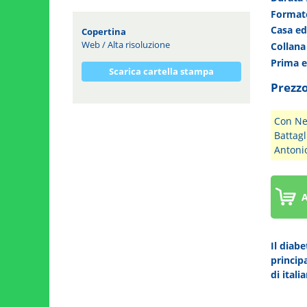
Forma
Casa ed
Copertina
Web
/
Alta risoluzione
Collan
Prima 
Scarica cartella stampa
Prezzo
Con Ne
Battagl
Antonio
A
Il diabe
princip
di italia