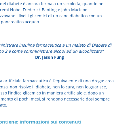
 del diabete è ancora ferma a un secolo fa, quando nel
premi Nobel Frederick Banting e John Macleod
zavano i livelli glicemici di un cane diabetico con un
o pancreatico acqueo.
nistrare insulina farmaceutica a un malato di Diabete di
po 2 è come somministrare alcool ad un alcoolizzato”
Dr. Jason Fung
na artificiale farmaceutica è l’equivalente di una droga: crea
za, non risolve il diabete, non lo cura, non lo guarisce,
sso l’indice glicemico in maniera artificiale e, dopo un
amento di pochi mesi, si rendono necessarie dosi sempre
ate.
ontiene: informazioni sui contenuti