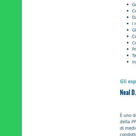
Gu
Co
D
I
Gl
Co
C
Pr
T
In
Gli esp
Neal D
È uno de
della
Ph
di medi
condotto