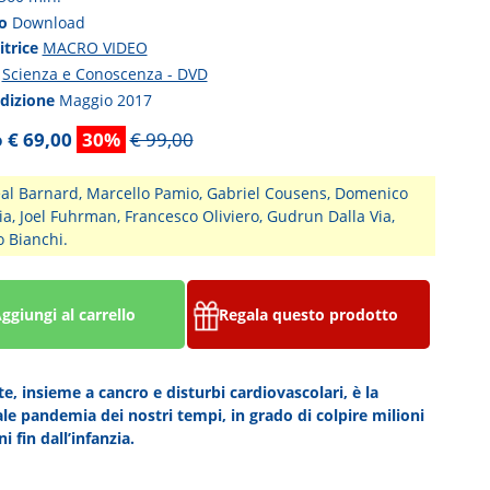
to
Download
itrice
MACRO VIDEO
a
Scienza e Conoscenza - DVD
edizione
Maggio 2017
 € 69,00
30%
€ 99,00
al Barnard, Marcello Pamio, Gabriel Cousens, Domenico
ia, Joel Fuhrman, Francesco Oliviero, Gudrun Dalla Via,
 Bianchi.
ggiungi al carrello
Regala questo prodotto
te, insieme a cancro e disturbi cardiovascolari, è la
ale pandemia dei nostri tempi, in grado di colpire milioni
ni fin dall’infanzia.