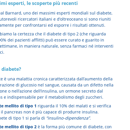
imi esperti, le scoperte più recenti
eal Barnard, uno dei massimi esperti mondiali sul diabete,
autorevoli ricercatori italiani e d’oltreoceano si sono riuniti
mente per confrontarsi ed esporre i risultati ottenuti.
iamo la certezza che il diabete di tipo 2 (che riguarda
 90% dei pazienti afflitti) può essere curato e guarito in
ettimane, in maniera naturale, senza farmaci né interventi
ci.
l diabete?
te è una malattia cronica caratterizzata dall’aumento della
razione di glucosio nel sangue, causata da un difetto nella
one o nell’azione dell’insulina, un ormone secreto dal
s e indispensabile per il metabolismo degli zuccheri.
te mellito di tipo 1
riguarda il 10% dei malati e si verifica
il pancreas non è più capace di produrre insulina.
ete di tipo 1 si parla di
“insulino-dipendenza”
.
te mellito di tipo 2
è la forma più comune di diabete, con