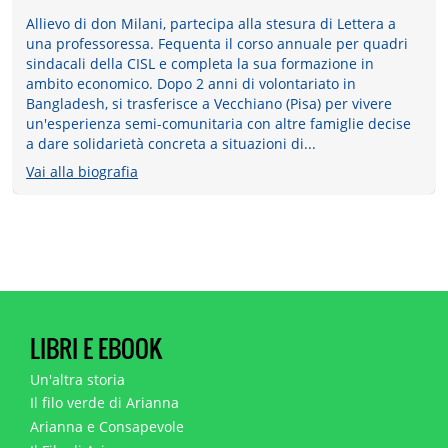
Allievo di don Milani, partecipa alla stesura di Lettera a
una professoressa. Fequenta il corso annuale per quadri
sindacali della CISL e completa la sua formazione in
ambito economico. Dopo 2 anni di volontariato in
Bangladesh, si trasferisce a Vecchiano (Pisa) per vivere
un'esperienza semi-comunitaria con altre famiglie decise
a dare solidarietà concreta a situazioni di...
Vai alla biografia
LIBRI E EBOOK
Un'altra storia
Il filo verde di Arianna
Arianna e Consapevole