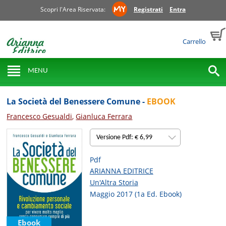
Scopri l'Area Riservata:
Registrati
Entra
Carrello
MENU
La Società del Benessere Comune -
EBOOK
Francesco Gesualdi
,
Gianluca Ferrara
Versione Pdf: € 6,99
Pdf
ARIANNA EDITRICE
Un'Altra Storia
Maggio 2017 (1a Ed. Ebook)
Ebook