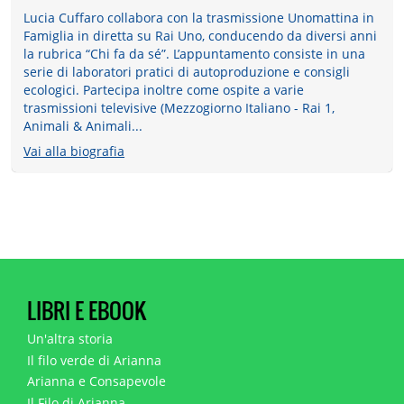
Lucia Cuffaro collabora con la trasmissione Unomattina in
Famiglia in diretta su Rai Uno, conducendo da diversi anni
la rubrica “Chi fa da sé”. L’appuntamento consiste in una
serie di laboratori pratici di autoproduzione e consigli
ecologici. Partecipa inoltre come ospite a varie
trasmissioni televisive (Mezzogiorno Italiano - Rai 1,
Animali & Animali...
Vai alla biografia
LIBRI E EBOOK
Un'altra storia
Il filo verde di Arianna
Arianna e Consapevole
Il Filo di Arianna