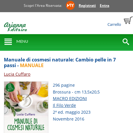
Scopri l'Area Riservata:
Registrati
Entra
Carrello
MENU
Manuale di cosmesi naturale: Cambio pelle in 7
passi -
MANUALE
Lucia Cuffaro
296 pagine
Brossura - cm 13,5x20,5
MACRO EDIZIONI
Il Filo Verde
2ª ed. maggio 2023
Novembre 2016