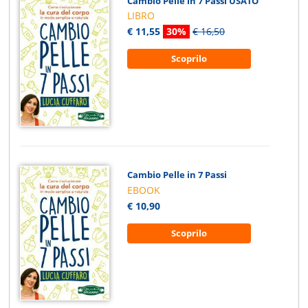
Cambio Pelle in 7 Passi USATO
LIBRO
€ 11,55
30%
€ 16,50
Scoprilo
Cambio Pelle in 7 Passi
EBOOK
€ 10,90
Scoprilo