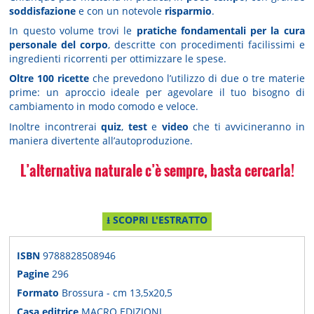
soddisfazione
e con un notevole
risparmio
.
In questo volume trovi le
pratiche fondamentali per la cura
personale del corpo
, descritte con procedimenti facilissimi e
ingredienti ricorrenti per ottimizzare le spese.
Oltre 100 ricette
che prevedono l’utilizzo di due o tre materie
prime: un aproccio ideale per agevolare il tuo bisogno di
cambiamento in modo comodo e veloce.
Inoltre incontrerai
quiz
,
test
e
video
che ti avvicineranno in
maniera divertente all’autoproduzione.
L’alternativa naturale c’è sempre, basta cercarla!
⭳ SCOPRI L'ESTRATTO
ISBN
9788828508946
Pagine
296
Formato
Brossura - cm 13,5x20,5
Casa editrice
MACRO EDIZIONI