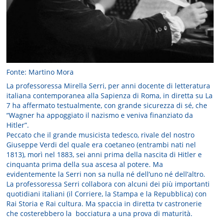
Fonte: Martino Mora
La professoressa Mirella Serri, per anni docente di letteratura
italiana contemporanea alla Sapienza di Roma, in diretta su La
7 ha affermato testualmente, con grande sicurezza di sé, che
“Wagner ha appoggiato il nazismo e veniva finanziato da
Hitler”.
Peccato che il grande musicista tedesco, rivale del nostro
Giuseppe Verdi del quale era coetaneo (entrambi nati nel
1813), morì nel 1883, sei anni prima della nascita di Hitler e
cinquanta prima della sua ascesa al potere. Ma
evidentemente la Serri non sa nulla né dell’uno né dell’altro.
La professoressa Serri collabora con alcuni dei più importanti
quotidiani italiani (il Corriere, la Stampa e la Repubblica) con
Rai Storia e Rai cultura. Ma spaccia in diretta tv castronerie
che costerebbero la bocciatura a una prova di maturità.