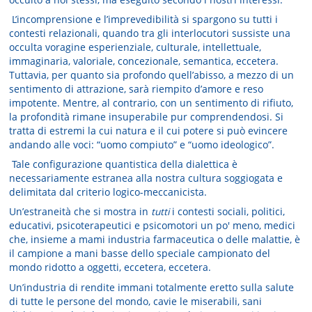
L’incomprensione e l’imprevedibilità si spargono su tutti i
contesti relazionali, quando tra gli interlocutori sussiste una
occulta voragine esperienziale, culturale, intellettuale,
immaginaria, valoriale, concezionale, semantica, eccetera.
Tuttavia, per quanto sia profondo quell’abisso, a mezzo di un
sentimento di attrazione, sarà riempito d’amore e reso
impotente. Mentre, al contrario, con un sentimento di rifiuto,
la profondità rimane insuperabile pur comprendendosi. Si
tratta di estremi la cui natura e il cui potere si può evincere
andando alle voci: “uomo compiuto” e “uomo ideologico”.
Tale configurazione quantistica della dialettica è
necessariamente estranea alla nostra cultura soggiogata e
delimitata dal criterio logico-meccanicista.
Un’estraneità che si mostra in
tutti
i contesti sociali, politici,
educativi, psicoterapeutici e psicomotori un po' meno, medici
che, insieme a mami industria farmaceutica o delle malattie, è
il campione a mani basse dello speciale campionato del
mondo ridotto a oggetti, eccetera, eccetera.
Un’industria di rendite immani totalmente eretto sulla salute
di tutte le persone del mondo, cavie le miserabili, sani