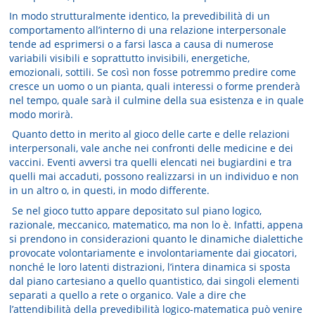
In modo strutturalmente identico, la prevedibilità di un
comportamento all’interno di una relazione interpersonale
tende ad esprimersi o a farsi lasca a causa di numerose
variabili visibili e soprattutto invisibili, energetiche,
emozionali, sottili. Se così non fosse potremmo predire come
cresce un uomo o un pianta, quali interessi o forme prenderà
nel tempo, quale sarà il culmine della sua esistenza e in quale
modo morirà.
Quanto detto in merito al gioco delle carte e delle relazioni
interpersonali, vale anche nei confronti delle medicine e dei
vaccini. Eventi avversi tra quelli elencati nei bugiardini e tra
quelli mai accaduti, possono realizzarsi in un individuo e non
in un altro o, in questi, in modo differente.
Se nel gioco tutto appare depositato sul piano logico,
razionale, meccanico, matematico, ma non lo è. Infatti, appena
si prendono in considerazioni quanto le dinamiche dialettiche
provocate volontariamente e involontariamente dai giocatori,
nonché le loro latenti distrazioni, l’intera dinamica si sposta
dal piano cartesiano a quello quantistico, dai singoli elementi
separati a quello a rete o organico. Vale a dire che
l’attendibilità della prevedibilità logico-matematica può venire