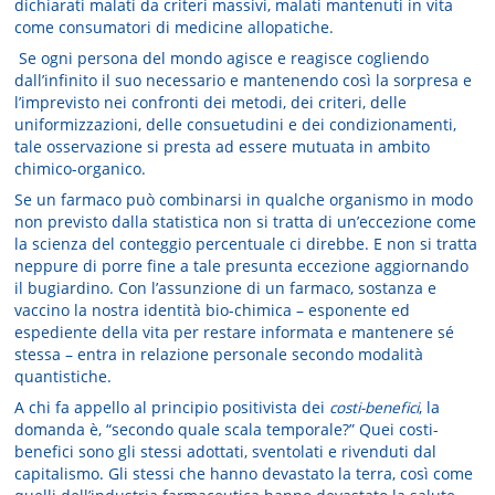
dichiarati malati da criteri massivi, malati mantenuti in vita
come consumatori di medicine allopatiche.
Se ogni persona del mondo agisce e reagisce cogliendo
dall’infinito il suo necessario e mantenendo così la sorpresa e
l’imprevisto nei confronti dei metodi, dei criteri, delle
uniformizzazioni, delle consuetudini e dei condizionamenti,
tale osservazione si presta ad essere mutuata in ambito
chimico-organico.
Se un farmaco può combinarsi in qualche organismo in modo
non previsto dalla statistica non si tratta di un’eccezione come
la scienza del conteggio percentuale ci direbbe. E non si tratta
neppure di porre fine a tale presunta eccezione aggiornando
il bugiardino. Con l’assunzione di un farmaco, sostanza e
vaccino la nostra identità bio-chimica – esponente ed
espediente della vita per restare informata e mantenere sé
stessa – entra in relazione personale secondo modalità
quantistiche.
A chi fa appello al principio positivista dei
costi-benefici
, la
domanda è, “secondo quale scala temporale?” Quei costi-
benefici sono gli stessi adottati, sventolati e rivenduti dal
capitalismo. Gli stessi che hanno devastato la terra, così come