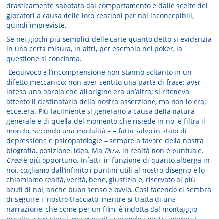
drasticamente sabotata dal comportamento e dalle scelte dei
giocatori a causa delle loro reazioni per noi inconcepibili,
quindi impreviste.
Se nei giochi più semplici delle carte quanto detto si evidenzia
in una certa misura, in altri, per esempio nel poker, la
questione si conclama.
L’equivoco e l’incomprensione non stanno soltanto in un
difetto meccanico: non aver sentito una parte di frase; aver
inteso una parola che all’origine era un’altra; si riteneva
attento il destinatario della nostra asserzione, ma non lo era;
eccetera. Più facilmente si generano a causa della natura
generale e di quella del momento che risiede in noi e filtra il
mondo, secondo una modalità – – fatto salvo in stato di
depressione e psicopatologie – sempre a favore della nostra
biografia, posizione, idea. Ma
filtra
, in realtà non è puntuale.
Crea
è più opportuno. Infatti, in funzione di quanto alberga in
noi, cogliamo dall’infinito i puntini utili al nostro disegno e lo
chiamiamo realtà, verità, bene, giustizia e, riservato ai più
acuti di noi, anche buon senso e ovvio. Così facendo ci sembra
di seguire il nostro tracciato, mentre si tratta di una
narrazione, che come per un film, è indotta dal montaggio
occulto a noi stessi, ma eseguito secondo i nostri interessi.