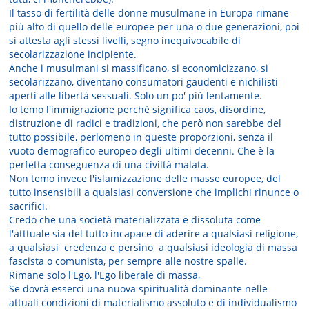
Il tasso di fertilità delle donne musulmane in Europa rimane
più alto di quello delle europee per una o due generazioni, poi
si attesta agli stessi livelli, segno inequivocabile di
secolarizzazione incipiente.
Anche i musulmani si massificano, si economicizzano, si
secolarizzano, diventano consumatori gaudenti e nichilisti
aperti alle libertà sessuali. Solo un po' più lentamente.
Io temo l'immigrazione perchè significa caos, disordine,
distruzione di radici e tradizioni, che però non sarebbe del
tutto possibile, perlomeno in queste proporzioni, senza il
vuoto demografico europeo degli ultimi decenni. Che è la
perfetta conseguenza di una civiltà malata.
Non temo invece l'islamizzazione delle masse europee, del
tutto insensibili a qualsiasi conversione che implichi rinunce o
sacrifici.
Credo che una società materializzata e dissoluta come
l'atttuale sia del tutto incapace di aderire a qualsiasi religione,
a qualsiasi credenza e persino a qualsiasi ideologia di massa
fascista o comunista, per sempre alle nostre spalle.
Rimane solo l'Ego, l'Ego liberale di massa,
Se dovrà esserci una nuova spiritualità dominante nelle
attuali condizioni di materialismo assoluto e di individualismo