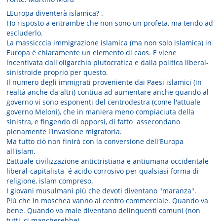
LEuropa diventerà islamica? .
Ho risposto a entrambe che non sono un profeta, ma tendo ad
escluderlo.
La massicccia immigrazione islamica (ma non solo islamica) in
Europa è chiaramente un elemento di caos. E viene
incentivata dall'oligarchia plutocratica e dalla politica liberal-
sinistroide proprio per questo.
Il numero degli immigrati proveniente dai Paesi islamici (in
realtà anche da altri) contiua ad aumentare anche quando al
governo vi sono esponenti del centrodestra (come l'attuale
governo Meloni), che in maniera meno compiaciuta della
sinistra, e fingendo di opporsi, di fatto assecondano
pienamente l'invasione migratoria.
Ma tutto ciò non finirà con la conversione dell'Europa
all'islam.
L'attuale civilizzazione antictristiana e antiumana occidentale
liberal-capitalista é acido corrosivo per qualsiasi forma di
religione, islam compreso.
I giovani musulmani più che devoti diventano "maranza".
Più che in moschea vanno al centro commerciale. Quando va
bene. Quando va male diventano delinquenti comuni (non
tutti, ci mancherebbe).