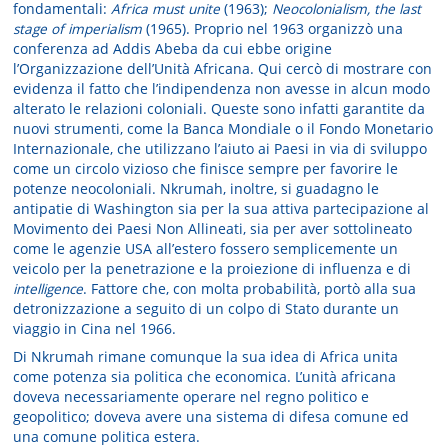
fondamentali:
Africa must unite
(1963);
Neocolonialism, the last
stage of imperialism
(1965). Proprio nel 1963 organizzò una
conferenza ad Addis Abeba da cui ebbe origine
l’Organizzazione dell’Unità Africana. Qui cercò di mostrare con
evidenza il fatto che l’indipendenza non avesse in alcun modo
alterato le relazioni coloniali. Queste sono infatti garantite da
nuovi strumenti, come la Banca Mondiale o il Fondo Monetario
Internazionale, che utilizzano l’aiuto ai Paesi in via di sviluppo
come un circolo vizioso che finisce sempre per favorire le
potenze neocoloniali. Nkrumah, inoltre, si guadagno le
antipatie di Washington sia per la sua attiva partecipazione al
Movimento dei Paesi Non Allineati, sia per aver sottolineato
come le agenzie USA all’estero fossero semplicemente un
veicolo per la penetrazione e la proiezione di influenza e di
intelligence
. Fattore che, con molta probabilità, portò alla sua
detronizzazione a seguito di un colpo di Stato durante un
viaggio in Cina nel 1966.
Di Nkrumah rimane comunque la sua idea di Africa unita
come potenza sia politica che economica. L’unità africana
doveva necessariamente operare nel regno politico e
geopolitico; doveva avere una sistema di difesa comune ed
una comune politica estera.