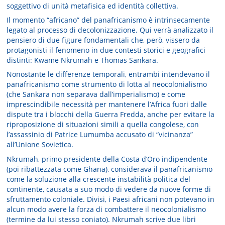
soggettivo di unità metafisica ed identità collettiva.
Il momento “africano” del panafricanismo è intrinsecamente
legato al processo di decolonizzazione. Qui verrà analizzato il
pensiero di due figure fondamentali che, però, vissero da
protagonisti il fenomeno in due contesti storici e geografici
distinti: Kwame Nkrumah e Thomas Sankara.
Nonostante le differenze temporali, entrambi intendevano il
panafricanismo come strumento di lotta al neocolonialismo
(che Sankara non separava dall’imperialismo) e come
imprescindibile necessità per mantenere l’Africa fuori dalle
dispute tra i blocchi della Guerra Fredda, anche per evitare la
riproposizione di situazioni simili a quella congolese, con
l’assassinio di Patrice Lumumba accusato di “vicinanza”
all’Unione Sovietica.
Nkrumah, primo presidente della Costa d’Oro indipendente
(poi ribattezzata come Ghana), considerava il panafricanismo
come la soluzione alla crescente instabilità politica del
continente, causata a suo modo di vedere da nuove forme di
sfruttamento coloniale. Divisi, i Paesi africani non potevano in
alcun modo avere la forza di combattere il neocolonialismo
(termine da lui stesso coniato). Nkrumah scrive due libri