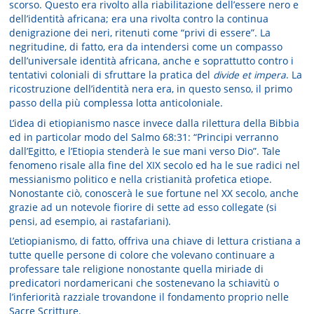
scorso. Questo era rivolto alla riabilitazione dell’essere nero e
dell’identità africana; era una rivolta contro la continua
denigrazione dei neri, ritenuti come “privi di essere”. La
negritudine, di fatto, era da intendersi come un compasso
dell’universale identità africana, anche e soprattutto contro i
tentativi coloniali di sfruttare la pratica del
divide et impera
. La
ricostruzione dell’identità nera era, in questo senso, il primo
passo della più complessa lotta anticoloniale.
L’idea di etiopianismo nasce invece dalla rilettura della Bibbia
ed in particolar modo del Salmo 68:31: “Principi verranno
dall’Egitto, e l’Etiopia stenderà le sue mani verso Dio”. Tale
fenomeno risale alla fine del XIX secolo ed ha le sue radici nel
messianismo politico e nella cristianità profetica etiope.
Nonostante ciò, conoscerà le sue fortune nel XX secolo, anche
grazie ad un notevole fiorire di sette ad esso collegate (si
pensi, ad esempio, ai rastafariani).
L’etiopianismo, di fatto, offriva una chiave di lettura cristiana a
tutte quelle persone di colore che volevano continuare a
professare tale religione nonostante quella miriade di
predicatori nordamericani che sostenevano la schiavitù o
l’inferiorità razziale trovandone il fondamento proprio nelle
Sacre Scritture.