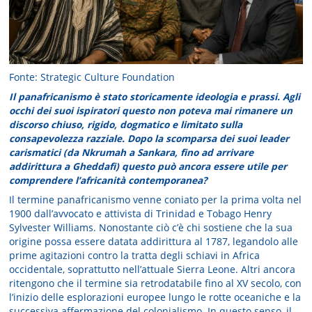
Fonte: Strategic Culture Foundation
Il panafricanismo è stato storicamente ideologia e prassi. Agli
occhi dei suoi ispiratori questo non poteva mai rimanere un
discorso chiuso, rigido, dogmatico e limitato sulla
consapevolezza razziale. Dopo la scomparsa dei suoi leader
carismatici (da Nkrumah a Sankara, fino ad arrivare
addirittura a Gheddafi) questo può ancora essere utile per
comprendere l’africanità contemporanea?
Il termine panafricanismo venne coniato per la prima volta nel
1900 dall’avvocato e attivista di Trinidad e Tobago Henry
Sylvester Williams. Nonostante ciò c’è chi sostiene che la sua
origine possa essere datata addirittura al 1787, legandolo alle
prime agitazioni contro la tratta degli schiavi in Africa
occidentale, soprattutto nell’attuale Sierra Leone. Altri ancora
ritengono che il termine sia retrodatabile fino al XV secolo, con
l’inizio delle esplorazioni europee lungo le rotte oceaniche e la
successiva affermazione del colonialismo. In questo senso, il