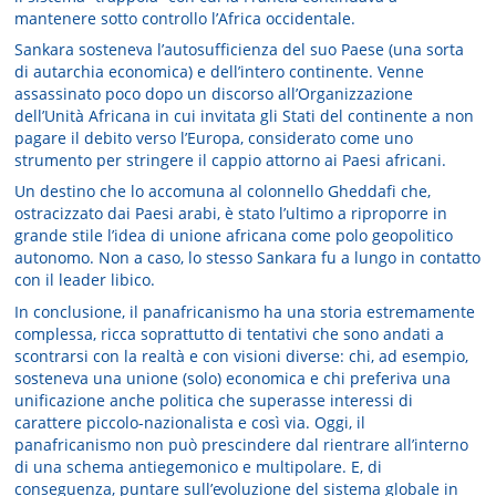
mantenere sotto controllo l’Africa occidentale.
Sankara sosteneva l’autosufficienza del suo Paese (una sorta
di autarchia economica) e dell’intero continente. Venne
assassinato poco dopo un discorso all’Organizzazione
dell’Unità Africana in cui invitata gli Stati del continente a non
pagare il debito verso l’Europa, considerato come uno
strumento per stringere il cappio attorno ai Paesi africani.
Un destino che lo accomuna al colonnello Gheddafi che,
ostracizzato dai Paesi arabi, è stato l’ultimo a riproporre in
grande stile l’idea di unione africana come polo geopolitico
autonomo. Non a caso, lo stesso Sankara fu a lungo in contatto
con il leader libico.
In conclusione, il panafricanismo ha una storia estremamente
complessa, ricca soprattutto di tentativi che sono andati a
scontrarsi con la realtà e con visioni diverse: chi, ad esempio,
sosteneva una unione (solo) economica e chi preferiva una
unificazione anche politica che superasse interessi di
carattere piccolo-nazionalista e così via. Oggi, il
panafricanismo non può prescindere dal rientrare all’interno
di una schema antiegemonico e multipolare. E, di
conseguenza, puntare sull’evoluzione del sistema globale in