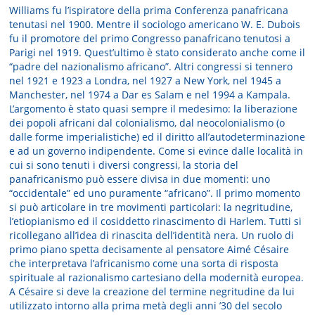
Williams fu l’ispiratore della prima Conferenza panafricana
tenutasi nel 1900. Mentre il sociologo americano W. E. Dubois
fu il promotore del primo Congresso panafricano tenutosi a
Parigi nel 1919. Quest’ultimo è stato considerato anche come il
“padre del nazionalismo africano”. Altri congressi si tennero
nel 1921 e 1923 a Londra, nel 1927 a New York, nel 1945 a
Manchester, nel 1974 a Dar es Salam e nel 1994 a Kampala.
L’argomento è stato quasi sempre il medesimo: la liberazione
dei popoli africani dal colonialismo, dal neocolonialismo (o
dalle forme imperialistiche) ed il diritto all’autodeterminazione
e ad un governo indipendente. Come si evince dalle località in
cui si sono tenuti i diversi congressi, la storia del
panafricanismo può essere divisa in due momenti: uno
“occidentale” ed uno puramente “africano”. Il primo momento
si può articolare in tre movimenti particolari: la negritudine,
l’etiopianismo ed il cosiddetto rinascimento di Harlem. Tutti si
ricollegano all’idea di rinascita dell’identità nera. Un ruolo di
primo piano spetta decisamente al pensatore Aimé Césaire
che interpretava l’africanismo come una sorta di risposta
spirituale al razionalismo cartesiano della modernità europea.
A Césaire si deve la creazione del termine negritudine da lui
utilizzato intorno alla prima metà degli anni ’30 del secolo