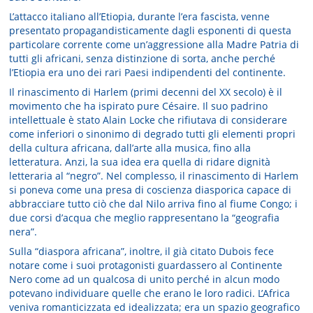
L’attacco italiano all’Etiopia, durante l’era fascista, venne
presentato propagandisticamente dagli esponenti di questa
particolare corrente come un’aggressione alla Madre Patria di
tutti gli africani, senza distinzione di sorta, anche perché
l’Etiopia era uno dei rari Paesi indipendenti del continente.
Il rinascimento di Harlem (primi decenni del XX secolo) è il
movimento che ha ispirato pure Césaire. Il suo padrino
intellettuale è stato Alain Locke che rifiutava di considerare
come inferiori o sinonimo di degrado tutti gli elementi propri
della cultura africana, dall’arte alla musica, fino alla
letteratura. Anzi, la sua idea era quella di ridare dignità
letteraria al “negro”. Nel complesso, il rinascimento di Harlem
si poneva come una presa di coscienza diasporica capace di
abbracciare tutto ciò che dal Nilo arriva fino al fiume Congo; i
due corsi d’acqua che meglio rappresentano la “geografia
nera”.
Sulla “diaspora africana”, inoltre, il già citato Dubois fece
notare come i suoi protagonisti guardassero al Continente
Nero come ad un qualcosa di unito perché in alcun modo
potevano individuare quelle che erano le loro radici. L’Africa
veniva romanticizzata ed idealizzata; era un spazio geografico