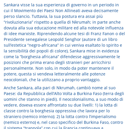
Sankara visse la sua esperienza di governo in un periodo in
cui il Movimento dei Paesi Non Allineati aveva decisamente
perso slancio. Tuttavia, la sua postura era assai più
“rivoluzionaria” rispetto a quella di Nkrumah; in parte anche
dovuta alla sua educazione militare ed alla notevole influenza
di idee marxiste. Riprendendo alcune tesi di Franz Fanon o del
Presidente senegalese Leopold Senghor (autore di un libro
sull’estetica “negro-africana” in cui veniva esaltato lo spirito e
la sensibilità dei popoli di colore), Sankara mise in evidenza
come la “borghesia africana” difendesse aggressivamente le
posizioni che prima erano degli stranieri per arricchirsi
personalmente. Non solo, in modo da poter mantenere il
potere, questa si vendeva letteralmente alle potenze
neocoloniali, che la utilizzano a proprio vantaggio.
Anche Sankara, alla pari di Nkrumah, cambiò nome al suo
Paese: da Repubblica dell’Alto Volta a Burkina Faso (terra degli
uomini che stanno in piedi). Il neocolonialismo, a suo modo di
vedere, doveva essere affrontato su due livelli: 1) la lotta di
classe contro la borghesia oppressiva che lavora per lo
straniero (nemico interno); 2) la lotta contro l’imperialismo
(nemico esterno) e, nel caso specifico del Burkina Faso, contro
il sistema “trappola” con cui la Francia continuava a