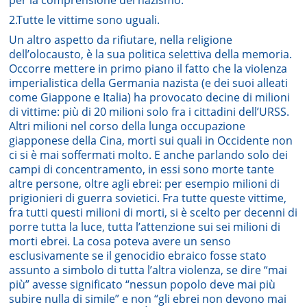
2.Tutte le vittime sono uguali.
Un altro aspetto da rifiutare, nella religione
dell’olocausto, è la sua politica selettiva della memoria.
Occorre mettere in primo piano il fatto che la violenza
imperialistica della Germania nazista (e dei suoi alleati
come Giappone e Italia) ha provocato decine di milioni
di vittime: più di 20 milioni solo fra i cittadini dell’URSS.
Altri milioni nel corso della lunga occupazione
giapponese della Cina, morti sui quali in Occidente non
ci si è mai soffermati molto. E anche parlando solo dei
campi di concentramento, in essi sono morte tante
altre persone, oltre agli ebrei: per esempio milioni di
prigionieri di guerra sovietici. Fra tutte queste vittime,
fra tutti questi milioni di morti, si è scelto per decenni di
porre tutta la luce, tutta l’attenzione sui sei milioni di
morti ebrei. La cosa poteva avere un senso
esclusivamente se il genocidio ebraico fosse stato
assunto a simbolo di tutta l’altra violenza, se dire “mai
più” avesse significato “nessun popolo deve mai più
subire nulla di simile” e non “gli ebrei non devono mai