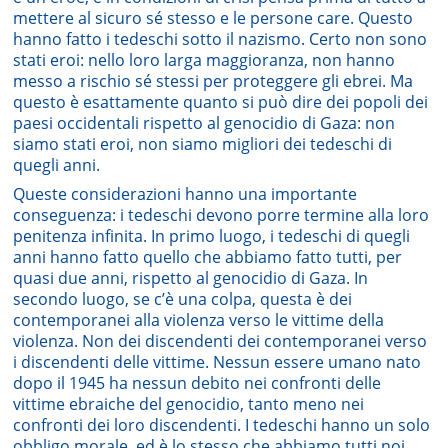
mettere al sicuro sé stesso e le persone care. Questo
hanno fatto i tedeschi sotto il nazismo. Certo non sono
stati eroi: nello loro larga maggioranza, non hanno
messo a rischio sé stessi per proteggere gli ebrei. Ma
questo è esattamente quanto si può dire dei popoli dei
paesi occidentali rispetto al genocidio di Gaza: non
siamo stati eroi, non siamo migliori dei tedeschi di
quegli anni.
Queste considerazioni hanno una importante
conseguenza: i tedeschi devono porre termine alla loro
penitenza infinita. In primo luogo, i tedeschi di quegli
anni hanno fatto quello che abbiamo fatto tutti, per
quasi due anni, rispetto al genocidio di Gaza. In
secondo luogo, se c’è una colpa, questa è dei
contemporanei alla violenza verso le vittime della
violenza. Non dei discendenti dei contemporanei verso
i discendenti delle vittime. Nessun essere umano nato
dopo il 1945 ha nessun debito nei confronti delle
vittime ebraiche del genocidio, tanto meno nei
confronti dei loro discendenti. I tedeschi hanno un solo
obbligo morale, ed è lo stesso che abbiamo tutti noi