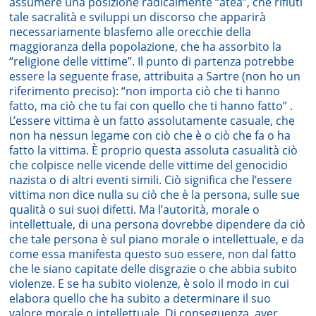
assumere una posizione radicalmente “atea”, che rifiuti
tale sacralità e sviluppi un discorso che apparirà
necessariamente blasfemo alle orecchie della
maggioranza della popolazione, che ha assorbito la
“religione delle vittime”. Il punto di partenza potrebbe
essere la seguente frase, attribuita a Sartre (non ho un
riferimento preciso): “non importa ciò che ti hanno
fatto, ma ciò che tu fai con quello che ti hanno fatto” .
L’essere vittima è un fatto assolutamente casuale, che
non ha nessun legame con ciò che è o ciò che fa o ha
fatto la vittima. È proprio questa assoluta casualità ciò
che colpisce nelle vicende delle vittime del genocidio
nazista o di altri eventi simili. Ciò significa che l’essere
vittima non dice nulla su ciò che è la persona, sulle sue
qualità o sui suoi difetti. Ma l’autorità, morale o
intellettuale, di una persona dovrebbe dipendere da ciò
che tale persona è sul piano morale o intellettuale, e da
come essa manifesta questo suo essere, non dal fatto
che le siano capitate delle disgrazie o che abbia subito
violenze. E se ha subito violenze, è solo il modo in cui
elabora quello che ha subito a determinare il suo
valore morale o intellettuale. Di conseguenza, aver