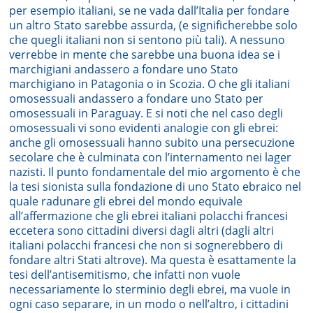
per esempio italiani, se ne vada dall’Italia per fondare
un altro Stato sarebbe assurda, (e significherebbe solo
che quegli italiani non si sentono più tali). A nessuno
verrebbe in mente che sarebbe una buona idea se i
marchigiani andassero a fondare uno Stato
marchigiano in Patagonia o in Scozia. O che gli italiani
omosessuali andassero a fondare uno Stato per
omosessuali in Paraguay. E si noti che nel caso degli
omosessuali vi sono evidenti analogie con gli ebrei:
anche gli omosessuali hanno subito una persecuzione
secolare che è culminata con l’internamento nei lager
nazisti. Il punto fondamentale del mio argomento è che
la tesi sionista sulla fondazione di uno Stato ebraico nel
quale radunare gli ebrei del mondo equivale
all’affermazione che gli ebrei italiani polacchi francesi
eccetera sono cittadini diversi dagli altri (dagli altri
italiani polacchi francesi che non si sognerebbero di
fondare altri Stati altrove). Ma questa è esattamente la
tesi dell’antisemitismo, che infatti non vuole
necessariamente lo sterminio degli ebrei, ma vuole in
ogni caso separare, in un modo o nell’altro, i cittadini