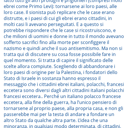
fatto tutti gli altri profughi e prigionieri (compresi molti
ebrei come Primo Levi): tornarsene ai loro paesi, alle
loro case. Il sionista può replicare che le case erano
distrutte, e i paesi di cui gli ebrei erano cittadini, in
molti casi li avevano perseguitati. E a questo si
potrebbe rispondere che le case si ricostruiscono, e
che milioni di uomini e donne in tutto il mondo avevano
sofferto sacrifici fino alla morte per sconfiggere il
nazismo e quindi anche il suo antisemitismo. Ma non si
tratta qui di discutere su cosa fosse possibile fare in
quel momento. Si tratta di capire il significato delle
scelte allora compiute. Scegliendo di abbandonare i
loro paesi di origine per la Palestina, i fondatori dello
Stato di Israele in sostanza hanno espresso il
messaggio che i cittadini ebrei italiani, polacchi, francesi
eccetera sono diversi dagli altri cittadini italiani polacchi
francesi eccetera.. Perché un italiano polacco francese
eccetera, alla fine della guerra, ha l’unico pensiero di
tornarsene al proprio paese, alla propria casa, e non gli
passerebbe mai per la testa di andare a fondare un
altro Stato da qualche altra parte. L’idea che una
minoranza, in qualsiasi modo determinata, di cittadini,