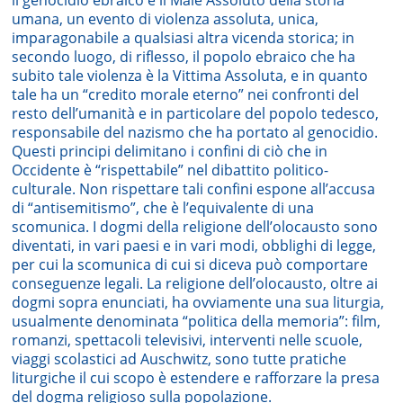
umana, un evento di violenza assoluta, unica,
imparagonabile a qualsiasi altra vicenda storica; in
secondo luogo, di riflesso, il popolo ebraico che ha
subito tale violenza è la Vittima Assoluta, e in quanto
tale ha un “credito morale eterno” nei confronti del
resto dell’umanità e in particolare del popolo tedesco,
responsabile del nazismo che ha portato al genocidio.
Questi principi delimitano i confini di ciò che in
Occidente è “rispettabile” nel dibattito politico-
culturale. Non rispettare tali confini espone all’accusa
di “antisemitismo”, che è l’equivalente di una
scomunica. I dogmi della religione dell’olocausto sono
diventati, in vari paesi e in vari modi, obblighi di legge,
per cui la scomunica di cui si diceva può comportare
conseguenze legali. La religione dell’olocausto, oltre ai
dogmi sopra enunciati, ha ovviamente una sua liturgia,
usualmente denominata “politica della memoria”: film,
romanzi, spettacoli televisivi, interventi nelle scuole,
viaggi scolastici ad Auschwitz, sono tutte pratiche
liturgiche il cui scopo è estendere e rafforzare la presa
del dogma religioso sulla popolazione.