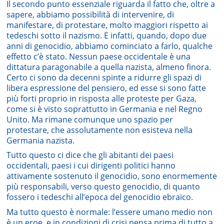
Il secondo punto essenziale riguarda il fatto che, oltre a
sapere, abbiamo possibilità di intervenire, di
manifestare, di protestare, molto maggiori rispetto ai
tedeschi sotto il nazismo. E infatti, quando, dopo due
anni di genocidio, abbiamo cominciato a farlo, qualche
effetto c’è stato. Nessun paese occidentale è una
dittatura paragonabile a quella nazista, almeno finora.
Certo ci sono da decenni spinte a ridurre gli spazi di
libera espressione del pensiero, ed esse si sono fatte
più forti proprio in risposta alle proteste per Gaza,
come si è visto soprattutto in Germania e nel Regno
Unito. Ma rimane comunque uno spazio per
protestare, che assolutamente non esisteva nella
Germania nazista.
Tutto questo ci dice che gli abitanti dei paesi
occidentali, paesi i cui dirigenti politici hanno
attivamente sostenuto il genocidio, sono enormemente
più responsabili, verso questo genocidio, di quanto
fossero i tedeschi all’epoca del genocidio ebraico.
Ma tutto questo è normale: l’essere umano medio non
è un eroe, e in condizioni di crisi pensa prima di tutto a