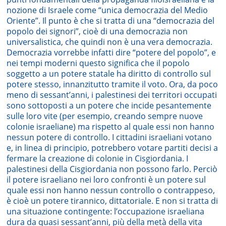
nozione di Israele come “unica democrazia del Medio
Oriente”. Il punto è che si tratta di una “democrazia del
popolo dei signori”, cioè di una democrazia non
universalistica, che quindi non è una vera democrazia.
Democrazia vorrebbe infatti dire “potere del popolo”, e
nei tempi moderni questo significa che il popolo
soggetto a un potere statale ha diritto di controllo sul
potere stesso, innanzitutto tramite il voto. Ora, da poco
meno di sessant’anni, i palestinesi dei territori occupati
sono sottoposti a un potere che incide pesantemente
sulle loro vite (per esempio, creando sempre nuove
colonie israeliane) ma rispetto al quale essi non hanno
nessun potere di controllo. I cittadini israeliani votano
e, in linea di principio, potrebbero votare partiti decisi a
fermare la creazione di colonie in Cisgiordania. I
palestinesi della Cisgiordania non possono farlo. Perciò
il potere israeliano nei loro confronti è un potere sul
quale essi non hanno nessun controllo o contrappeso,
è cioè un potere tirannico, dittatoriale. E non si tratta di
una situazione contingente: l’occupazione israeliana
dura da quasi sessant’anni, più della metà della vita