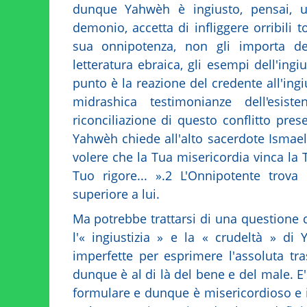
dunque Yahwèh è ingiusto, pensai, un
demonio, accetta di infliggere orribili 
sua onnipotenza, non gli importa d
letteratura ebraica, gli esempi dell'ing
punto è la reazione del credente all'ingiu
midrashica testimonianze dell'esis
riconciliazione di questo conflitto pres
Yahwèh chiede all'alto sacerdote Ismael
volere che la Tua misericordia vinca la 
Tuo rigore... ».2 L'Onnipotente tro
superiore a lui.
Ma potrebbe trattarsi di una questione 
l'« ingiustizia » e la « crudeltà » d
imperfette per esprimere l'assoluta t
dunque è al di là del bene e del male. 
formulare e dunque è misericordioso e 