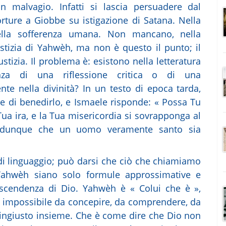
 malvagio. Infatti si lascia persuadere dal
torture a Giobbe su istigazione di Satana. Nella
ella sofferenza umana. Non mancano, nella
iustizia di Yahwèh, ma non è questo il punto; il
stizia. Il problema è: esistono nella letteratura
tenza di una riflessione critica o di una
ente nella divinità? In un testo di epoca tarda,
e di benedirlo, e Ismaele risponde: « Possa Tu
Tua ira, e la Tua misericordia si sovrapponga al
va dunque che un uomo veramente santo sia
di linguaggio; può darsi che ciò che chiamiamo
i Yahwèh siano solo formule approssimative e
rascendenza di Dio. Yahwèh è « Colui che è »,
E' impossibile da concepire, da comprendere, da
ingiusto insieme. Che è come dire che Dio non