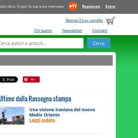
to altro. Scopri la tua area riservata:
Registrati
Entra
Riempi il tuo carrello
Chi siamo
Newsletter
Contatti
Ultime dalla Rassegna stampa
Una visione iraniana del nuovo
Medio Oriente
Leggi subito