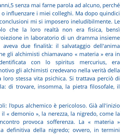
 anni,5 senza mai farne parola ad alcuno, perché
 o influenzare i miei colleghi. Ma dopo quindici
e conclusioni mi si imposero ineludibilmente. Le
olo che la loro realtà non era fisica, bensì
proiezione in laboratorio di un dramma insieme
aveva due finalità: il salvataggio dell'anima
e gli alchimisti chiamavano « materia » era in
dentificata con lo spiritus mercurius, era
tivo gli alchimisti credevano nella verità della
 loro stessa vita psichica. Si trattava perciò di
a: di trovare, insomma, la pietra filosofale, il
li: l'opus alchemico è pericoloso. Già all'inizio
o, il « demonio », la nerezza, la nigredo, come la
incontro provoca sofferenza. La « materia »
a definitiva della nigredo; ovvero, in termini