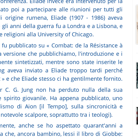
onferenza. Eliade invece era intervenuto per la
o poi a partecipare alle riunioni per tutti gli
 di origine rumena, Eliade (1907 - 1986) aveva
 gli anni della guerra fu a Londra e a Lisbona, e
e religioni alla University of Chicago.
g, fu pubblicato su « Combat: de la Résistance à
a versione che pubblichiamo, l'introduzione e i
nte sintetizzati, mentre sono state inserite le
ung aveva inviato a Eliade troppo tardi perché
 e che Eliade stesso ci ha gentilmente fornito.
ssor C. G. Jung non ha perduto nulla della sua
ile spirito giovanile. Ha appena pubblicato, uno
olismo di Aion [il Tempo], sulla sincronicità e
otevole scalpore, soprattutto tra i teologi).
ente, anche se ho aspettato quarant'anni a
a che, ancora bambino, lessi il libro di Giobbe: