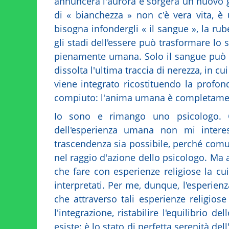
annuncerà l'aurora e sorgerà un nuovo g
di « bianchezza » non c'è vera vita, è u
bisogna infondergli « il sangue », la rube
gli stadi dell'essere può trasformare lo 
pienamente umana. Solo il sangue può viv
dissolta l'ultima traccia di nerezza, in
viene integrato ricostituendo la profo
compiuto: l'anima umana è completamen
Io sono e rimango uno psicologo. C
dell'esperienza umana non mi inte
trascendenza sia possibile, perché com
nel raggio d'azione dello psicologo. Ma
che fare con esperienze religiose la cu
interpretati. Per me, dunque, l'esperienz
che attraverso tali esperienze religios
l'integrazione, ristabilire l'equilibrio d
esiste: è lo stato di perfetta serenità del