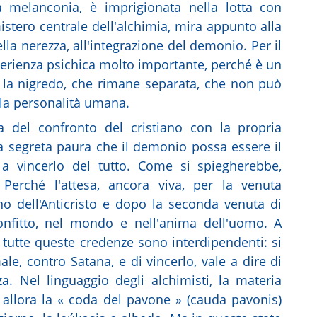
la melanconia, è imprigionata nella lotta con
mistero centrale dell'alchimia, mira appunto alla
ella nerezza, all'integrazione del demonio. Per il
esperienza psichica molto importante, perché è un
 la nigredo, che rimane separata, che non può
la personalità umana.
ca del confronto del cristiano con la propria
la segreta paura che il demonio possa essere il
o a vincerlo del tutto. Come si spiegherebbe,
o? Perché l'attesa, ancora viva, per la venuta
gno dell'Anticristo e dopo la seconda venuta di
confitto, nel mondo e nell'anima dell'uomo. A
 e tutte queste credenze sono interdipendenti: si
le, contro Satana, e di vincerlo, vale a dire di
za. Nel linguaggio degli alchimisti, la materia
 allora la « coda del pavone » (cauda pavonis)