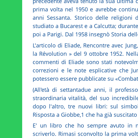
precedente aveva tenuto la sua ultima c
prima volta nel 1950 e avrebbe continuat
anni Sessanta. Storico delle religioni
studiato a Bucarest e a Calcutta; durante
poi a Parigi. Dal 1958 insegnò Storia dell
L'articolo di Eliade, Rencontre avec Jun
la Révolution » del 9 ottobre 1952. Nell
commenti di Eliade sono stati notevolme
correzioni e le note esplicative che J
potessero essere pubblicate su «Combat »
(All'età di settantadue anni, il profe
straordinaria vitalità, del suo incredib
dopo l'altro, tre nuovi libri: sul simb
Risposta a Giobbe,1 che ha già suscitato n
E' un libro che ho sempre avuto in m
scriverlo. Rimasi sconvolto la prima volt