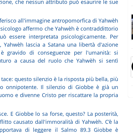
zione, che nessun attributo può esaurire le sue
riferisco all'immagine antropomorfica di Yahwèh
 psicologo affermo che Yahwèh è contraddittorio
uò essere interpretata psicologicamente. Per
e, Yahwèh lascia a Satana una libertà d'azione
 è gravido di conseguenze per l'umanità: si
futuro a causa del ruolo che Yahwèh si sentì
ace: questo silenzio è la risposta più bella, più
 onnipotente. Il silenzio di Giobbe è già un
 uomo e divenne Cristo per riscattare la propria
e. E Giobbe lo sa forse, questo? La posterità,
litto causato dall'immoralità di Yahwèh. C'è la
pportava di leggere il Salmo 89.3 Giobbe è