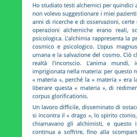
Ho studiato testi alchemici per quindici
non volevo suggestionare i miei pazienti
anni di ricerche e di osservazioni, cert
operazioni alchemiche erano reali, s
psicologica. L'alchimia rappresenta la 
cosmico e psicologico. L'opus magnus 
umana e la salvazione del cosmo. Ciò ch
realtà l'inconscio. L'anima mundi, i
imprigionata nella materia: per questo mo
« materia », perché la « materia » era la
liberare questa « materia », di redimerl
corpus glorificationis.
Un lavoro difficile, disseminato di ostaco
si incontra il « drago », lo spirito ctoni
chiamavano gli alchimisti, e questo 
continua a soffrire, fino alla scompars