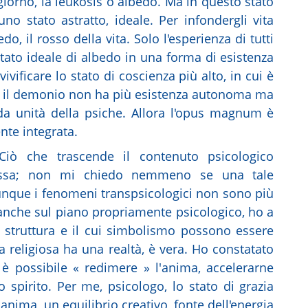
iorno, la leúkosis o albedo. Ma in questo stato
no stato astratto, ideale. Per infondergli vita
do, il rosso della vita. Solo l'esperienza di tutti
stato ideale di albedo in una forma di esistenza
ificare lo stato di coscienza più alto, in cui è
 cui il demonio non ha più esistenza autonoma ma
nda unità della psiche. Allora l'opus magnum è
te integrata.
iò che trascende il contenuto psicologico
ressa; non mi chiedo nemmeno se una tale
unque i fenomeni transpsicologici non sono più
 anche sul piano propriamente psicologico, ho a
i struttura e il cui simbolismo possono essere
a religiosa ha una realtà, è vera. Ho constatato
e è possibile « redimere » l'anima, accelerarne
ello spirito. Per me, psicologo, lo stato di grazia
l'anima, un equilibrio creativo, fonte dell'energia