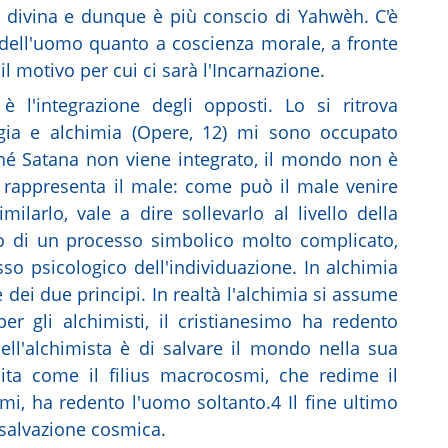
a divina e dunque è più conscio di Yahwèh. C'è
 dell'uomo quanto a coscienza morale, a fronte
l motivo per cui ci sarà l'Incarnazione.
è l'integrazione degli opposti. Lo si ritrova
logia e alchimia (Opere, 12) mi sono occupato
nché Satana non viene integrato, il mondo non è
 rappresenta il male: come può il male venire
milarlo, vale a dire sollevarlo al livello della
o di un processo simbolico molto complicato,
o psicologico dell'individuazione. In alchimia
ei due principi. In realtà l'alchimia si assume
er gli alchimisti, il cristianesimo ha redento
ll'alchimista è di salvare il mondo nella sua
epita come il filius macrocosmi, che redime il
mi, ha redento l'uomo soltanto.4 Il fine ultimo
 salvazione cosmica.