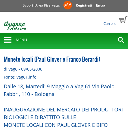
Scopri l'Area Riservata:
Registrati
Entra
Carrello
MENU
Monete locali (Paul Glover e Franco Berardi)
di vag6 - 09/05/2006
Fonte:
vag61.info
Dalle 18, Martedi' 9 Maggio a Vag 61 Via Paolo
Fabbri, 110 - Bologna
INAUGURAZIONE DEL MERCATO DEI PRODUTTORI
BIOLOGICI E DIBATTITO SULLE
MONETE LOCALI CON PAUL GLOVER E BIFO