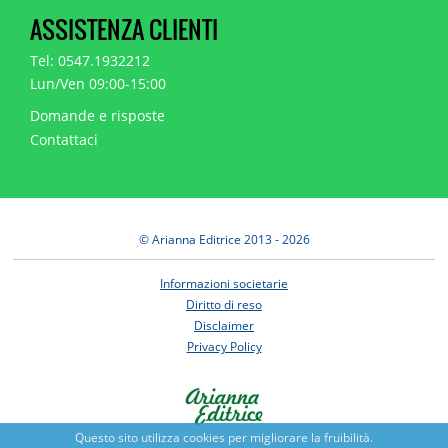
ASSISTENZA CLIENTI
Tel: 0547.1932212
Lun/Ven 09:00-15:00
Domande e risposte
Contattaci
© Arianna Editrice 2013 - 2026
Informazioni societarie
Diritto di reso
Disclaimer
Privacy Policy
Questo sito utilizza cookies per migliorare la fruibilità.