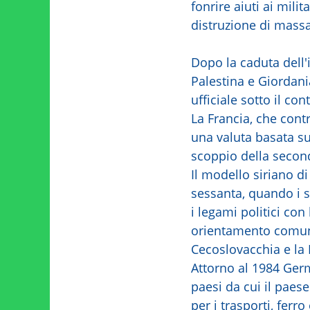
fonrire aiuti ai milit
distruzione di massa
Dopo la caduta dell'
Palestina e Giordani
ufficiale sotto il con
La Francia, che cont
una valuta basata su
scoppio della secon
Il modello siriano d
sessanta, quando i s
i legami politici con 
orientamento comuni
Cecoslovacchia e la 
Attorno al 1984 Germ
paesi da cui il paes
per i trasporti, ferr