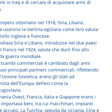
anti in Iraq e di cercare di acquistare armi di
.
impero ottomano nel 1918, Siria, Libano,
a usarono la sterlina egiziana come loro valuta
trollo inglese e francese.
rollava Siria e Libano, introdusse nei due paesi
l franco nel 1924, valuta che durò fino allo
da guerra mondiale.
i scambi commerciali è cambiato dagli anni
uoi principali partners commerciali, riflettendo
l'Unione Sovietica, erano gli stati ad
sta dell'Europa dell'est come la
Iugoslavia.
ania Ovest, Francia, Italia e Giappone erano i
e importava beni, tra cui macchinari, impianti
o e acciaio. La Turchia, seguita da Ucraina, Cina e