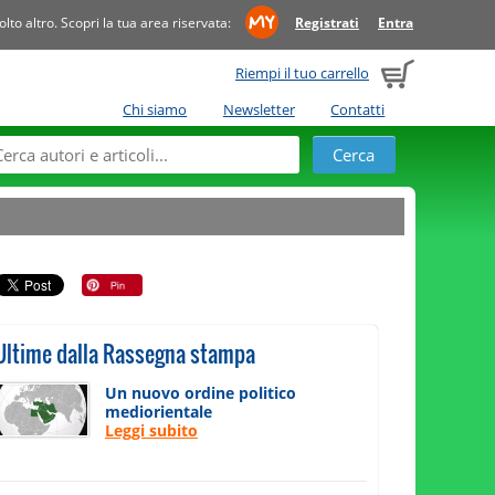
to altro. Scopri la tua area riservata:
Registrati
Entra
Riempi il tuo carrello
Chi siamo
Newsletter
Contatti
Ultime dalla Rassegna stampa
Un nuovo ordine politico
mediorientale
Leggi subito