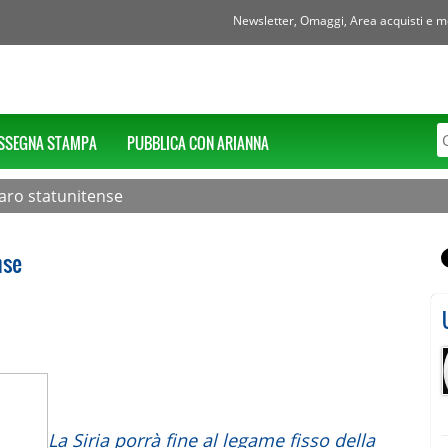
Newsletter, Omaggi, Area acquisti e mol
SSEGNA STAMPA
PUBBLICA CON ARIANNA
aro statunitense
nse
La Siria porrà fine al legame fisso della