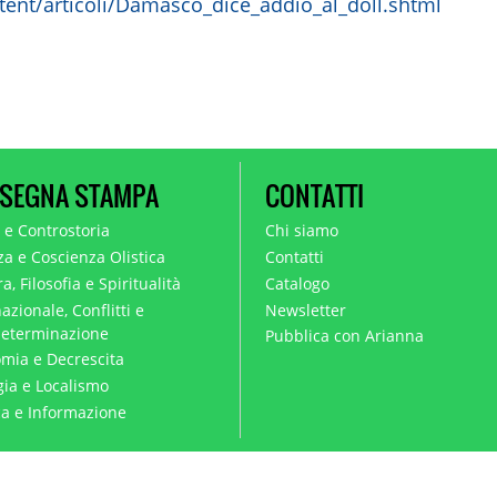
ntent/articoli/Damasco_dice_addio_al_doll.shtml
SEGNA STAMPA
CONTATTI
a e Controstoria
Chi siamo
za e Coscienza Olistica
Contatti
a, Filosofia e Spiritualità
Catalogo
azionale, Conflitti e
Newsletter
eterminazione
Pubblica con Arianna
mia e Decrescita
gia e Localismo
ica e Informazione