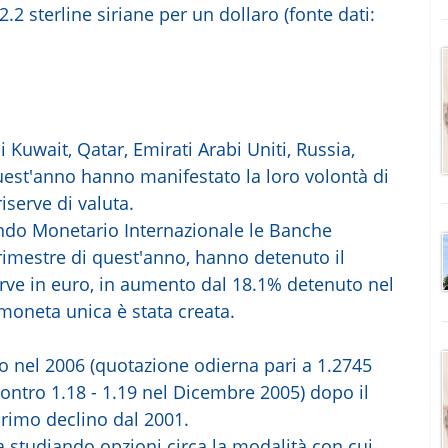
.2 sterline siriane per un dollaro (fonte dati:
di Kuwait, Qatar, Emirati Arabi Uniti, Russia,
uest'anno hanno manifestato la loro volontà di
riserve di valuta.
ndo Monetario Internazionale le Banche
trimestre di quest'anno, hanno detenuto il
erve in euro, in aumento dal 18.1% detenuto nel
 moneta unica è stata creata.
to nel 2006 (quotazione odierna pari a 1.2745
contro 1.18 - 1.19 nel Dicembre 2005) dopo il
primo declino dal 2001.
ta studiando opzioni circa la modalità con cui