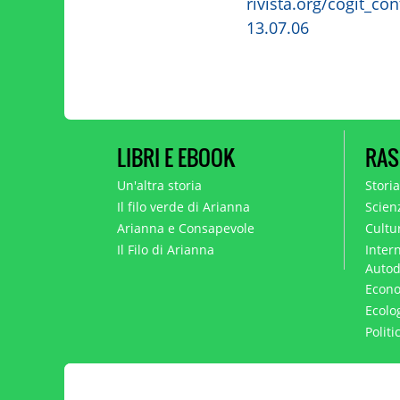
rivista.org/cogit_co
13.07.06
LIBRI E EBOOK
RAS
Un'altra storia
Stori
Il filo verde di Arianna
Scien
Arianna e Consapevole
Cultur
Il Filo di Arianna
Intern
Autod
Econo
Ecolo
Polit