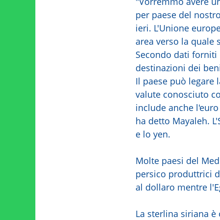
"Vorremmo avere un l
per paese del nostr
ieri. L'Unione europ
area verso la quale 
Secondo dati forniti d
destinazioni dei beni
Il paese può legare l
valute conosciuto c
include anche l'euro
ha detto Mayaleh. L'S
e lo yen.
Molte paesi del Medi
persico produttrici d
al dollaro mentre l'Eg
La sterlina siriana è