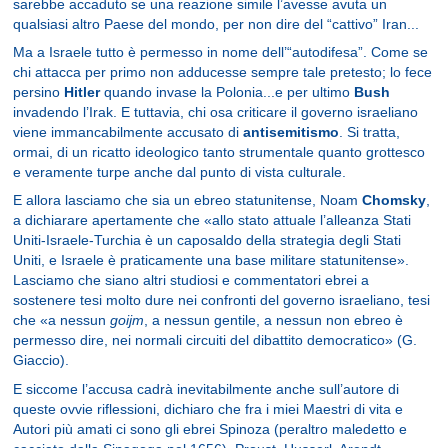
sarebbe accaduto se una reazione simile l’avesse avuta un
qualsiasi altro Paese del mondo, per non dire del “cattivo” Iran...
Ma a Israele tutto è permesso in nome dell’“autodifesa”. Come se
chi attacca per primo non adducesse sempre tale pretesto; lo fece
persino
Hitler
quando invase la Polonia...e per ultimo
Bush
invadendo l’Irak. E tuttavia, chi osa criticare il governo israeliano
viene immancabilmente accusato di
antisemitismo
. Si tratta,
ormai, di un ricatto ideologico tanto strumentale quanto grottesco
e veramente turpe anche dal punto di vista culturale.
E allora lasciamo che sia un ebreo statunitense, Noam
Chomsky
,
a dichiarare apertamente che «allo stato attuale l’alleanza Stati
Uniti-Israele-Turchia è un caposaldo della strategia degli Stati
Uniti, e Israele è praticamente una base militare statunitense».
Lasciamo che siano altri studiosi e commentatori ebrei a
sostenere tesi molto dure nei confronti del governo israeliano, tesi
che «a nessun
goijm
, a nessun gentile, a nessun non ebreo è
permesso dire, nei normali circuiti del dibattito democratico» (G.
Giaccio).
E siccome l’accusa cadrà inevitabilmente anche sull’autore di
queste ovvie riflessioni, dichiaro che fra i miei Maestri di vita e
Autori più amati ci sono gli ebrei Spinoza (peraltro maledetto e