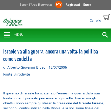
Scopri l'Area Riservata:
Registrati
Entra
Carrello
MENU
Israele va alla guerra, ancora una volta: la politica
come vendetta
di Alberto Giovanni Biuso - 15/07/2006
Fonte:
girodivite
Il governo di Israele ha scatenato l’ennesima guerra dalla sua
fondazione. Il pretesto può essere ogni volta diverso ma gli
obiettivi sono sempre gli stessi: la creazione del
Grande Israele
,
secondo i confini indicati nella Bibbia, e la soluzione finale del