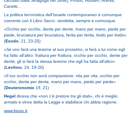
cacciato dalla Sinagoga nel 1656), Proust, Husserl, Arendt,
Canetti...
La politica terroristica dell’Israele contemporaneo è comunque
coerente con il Libro Sacro: vendetta, sempre e comunque.
«Occhio per occhio, dente per dente, mano per mano, piede per
piede, bruciatura per bruciatura, ferita per ferita, livido per livido»
(
Esodo
, 21, 23-25)
«Se uno farà una lesione al suo prossimo, si farà a lui come egli
ha fatto all’altro: frattura per frattura, occhio per occhio, dente per
dente; gli si farà la stessa lesione che egli ha fatta all’altro»
(
Levitico
, 24, 19-20)
«Il tuo occhio non avrà compassione: vita per vita, occhio per
occhio, dente per dente, mano per mano, piede per piede»
(
Deuteronomio
19, 21)
Hegel
diceva che «non c’è pretore tra gli stati», chi è meglio
armato e vince detta la Legge e stabilisce chi abbia ragione.
www.biuso.it