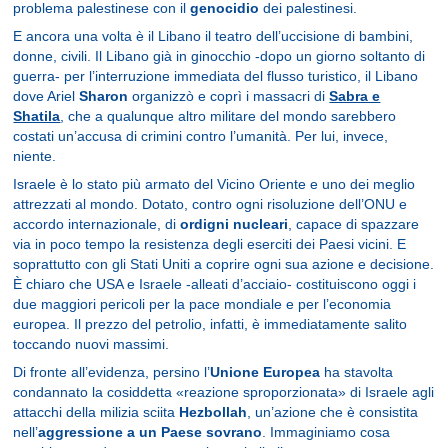
problema palestinese con il
genocidio
dei palestinesi.
E ancora una volta è il Libano il teatro dell’uccisione di bambini,
donne, civili. Il Libano già in ginocchio -dopo un giorno soltanto di
guerra- per l’interruzione immediata del flusso turistico, il Libano
dove Ariel
Sharon
organizzò e coprì i massacri di
Sabra e
Shatila
, che a qualunque altro militare del mondo sarebbero
costati un’accusa di crimini contro l’umanità. Per lui, invece,
niente.
Israele è lo stato più armato del Vicino Oriente e uno dei meglio
attrezzati al mondo. Dotato, contro ogni risoluzione dell’ONU e
accordo internazionale, di
ordigni nucleari
, capace di spazzare
via in poco tempo la resistenza degli eserciti dei Paesi vicini. E
soprattutto con gli Stati Uniti a coprire ogni sua azione e decisione.
È chiaro che USA e Israele -alleati d’acciaio- costituiscono oggi i
due maggiori pericoli per la pace mondiale e per l’economia
europea. Il prezzo del petrolio, infatti, è immediatamente salito
toccando nuovi massimi.
Di fronte all’evidenza, persino l’
Unione Europea
ha stavolta
condannato la cosiddetta «reazione sproporzionata» di Israele agli
attacchi della milizia sciita
Hezbollah
, un’azione che è consistita
nell’
aggressione a un Paese sovrano
. Immaginiamo cosa