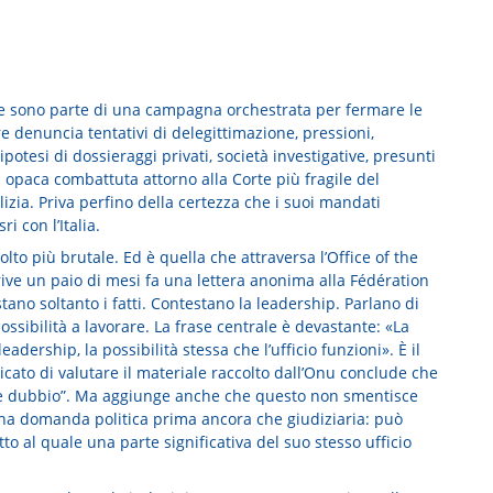
se sono parte di una campagna orchestrata per fermare le
e denuncia tentativi di delegittimazione, pressioni,
potesi di dossieraggi privati, società investigative, presunti
a opaca combattuta attorno alla Corte più fragile del
lizia. Priva perfino della certezza che i suoi mandati
 con l’Italia.
lto più brutale. Ed è quella che attraversa l’Office of the
rive un paio di mesi fa una lettera anonima alla Fédération
ano soltanto i fatti. Contestano la leadership. Parlano di
possibilità a lavorare. La frase centrale è devastante: «La
leadership, la possibilità stessa che l’ufficio funzioni». È il
aricato di valutare il materiale raccolto dall’Onu conclude che
le dubbio”. Ma aggiunge anche che questo non smentisce
una domanda politica prima ancora che giudiziaria: può
o al quale una parte significativa del suo stesso ufficio