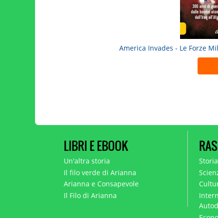
America Invades - Le Forze Mil
LIBRI E EBOOK
RAS
Un'altra storia
Stori
Il filo verde di Arianna
Scien
Arianna e Consapevole
Cultur
Il Filo di Arianna
Intern
Autod
Econo