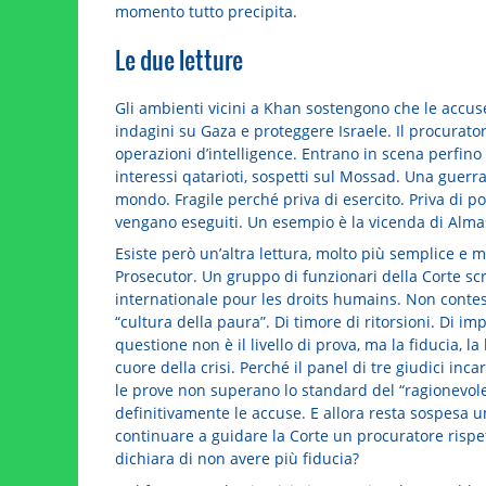
momento tutto precipita.
Le due letture
Gli ambienti vicini a Khan sostengono che le accu
indagini su Gaza e proteggere Israele. Il procurator
operazioni d’intelligence. Entrano in scena perfino i
interessi qatarioti, sospetti sul Mossad. Una guerr
mondo. Fragile perché priva di esercito. Priva di po
vengano eseguiti. Un esempio è la vicenda di Almasri
Esiste però un’altra lettura, molto più semplice e mo
Prosecutor. Un gruppo di funzionari della Corte sc
internationale pour les droits humains. Non contest
“cultura della paura”. Di timore di ritorsioni. Di im
questione non è il livello di prova, ma la fiducia, la 
cuore della crisi. Perché il panel di tre giudici inc
le prove non superano lo standard del “ragionevo
definitivamente le accuse. E allora resta sospesa 
continuare a guidare la Corte un procuratore rispett
dichiara di non avere più fiducia?