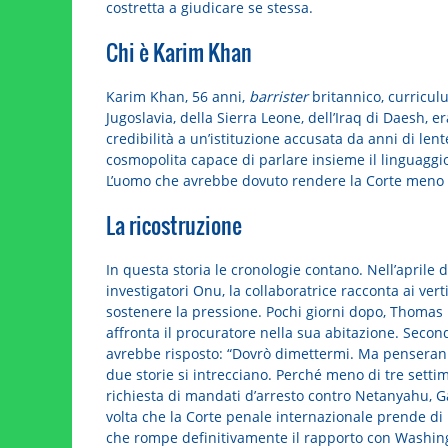
costretta a giudicare se stessa.
Chi è Karim Khan
Karim Khan, 56 anni,
barrister
britannico, curriculu
Jugoslavia, della Sierra Leone, dell’Iraq di Daesh, e
credibilità a un’istituzione accusata da anni di lent
cosmopolita capace di parlare insieme il linguaggio
L’uomo che avrebbe dovuto rendere la Corte meno b
La ricostruzione
In questa storia le cronologie contano. Nell’aprile 
investigatori Onu, la collaboratrice racconta ai verti
sostenere la pressione. Pochi giorni dopo, Thomas L
affronta il procuratore nella sua abitazione. Second
avrebbe risposto: “Dovrò dimettermi. Ma penseranno
due storie si intrecciano. Perché meno di tre sett
richiesta di mandati d’arresto contro Netanyahu, Ga
volta che la Corte penale internazionale prende di m
che rompe definitivamente il rapporto con Washing