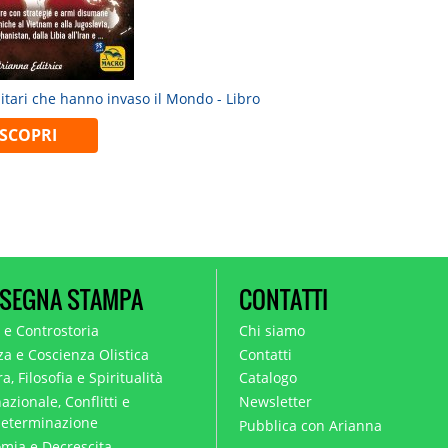
itari che hanno invaso il Mondo - Libro
SCOPRI
SEGNA STAMPA
CONTATTI
a e Controstoria
Chi siamo
za e Coscienza Olistica
Contatti
a, Filosofia e Spiritualità
Catalogo
azionale, Conflitti e
Newsletter
eterminazione
Pubblica con Arianna
mia e Decrescita