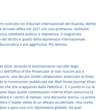
m costruito nei tribunali internazionali del Ruanda, dell’ex
ra arrivato all’Aia nel 2021 con una promessa: restituire
ezza, selettività politica e impotenza. Il magistrato
 del diritto e quello della diplomazia internazionale.
urocratica e più aggressiva. Più temuta.
del 2024, secondo le testimonianze raccolte dagli
ci dell’Office of the Prosecutor di non riuscire più a
ynch, uno dei più stretti collaboratori americani di Khan,
o le ricostruzioni pubblicate dal
Wall Street Journal
, Khan
 che stia scappando dalla Palestina”. È il punto in cui le
imane dopo quelle contestazioni interne Khan annuncia la
llant e i vertici di Hamas. Una decisione storica. La prima
ira il leader eletto di un alleato occidentale. Una scelta
ton e apre una crisi diplomatica globale. Da quel