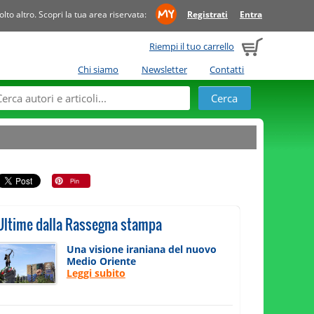
to altro. Scopri la tua area riservata:
Registrati
Entra
Riempi il tuo carrello
Chi siamo
Newsletter
Contatti
Ultime dalla Rassegna stampa
Una visione iraniana del nuovo
Medio Oriente
Leggi subito