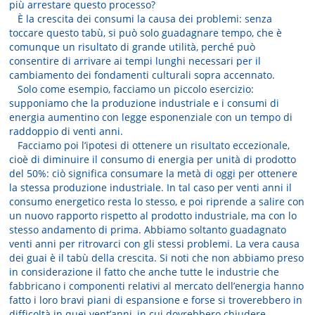
più arrestare questo processo?
È la crescita dei consumi la causa dei problemi: senza
toccare questo tabù, si può solo guadagnare tempo, che è
comunque un risultato di grande utilità, perché può
consentire di arrivare ai tempi lunghi necessari per il
cambiamento dei fondamenti culturali sopra accennato.
Solo come esempio, facciamo un piccolo esercizio:
supponiamo che la produzione industriale e i consumi di
energia aumentino con legge esponenziale con un tempo di
raddoppio di venti anni.
Facciamo poi l’ipotesi di ottenere un risultato eccezionale,
cioè di diminuire il consumo di energia per unità di prodotto
del 50%: ciò significa consumare la metà di oggi per ottenere
la stessa produzione industriale. In tal caso per venti anni il
consumo energetico resta lo stesso, e poi riprende a salire con
un nuovo rapporto rispetto al prodotto industriale, ma con lo
stesso andamento di prima. Abbiamo soltanto guadagnato
venti anni per ritrovarci con gli stessi problemi. La vera causa
dei guai è il tabù della crescita. Si noti che non abbiamo preso
in considerazione il fatto che anche tutte le industrie che
fabbricano i componenti relativi al mercato dell’energia hanno
fatto i loro bravi piani di espansione e forse si troverebbero in
difficoltà in quei vent’anni, in cui dovrebbero chiudere.