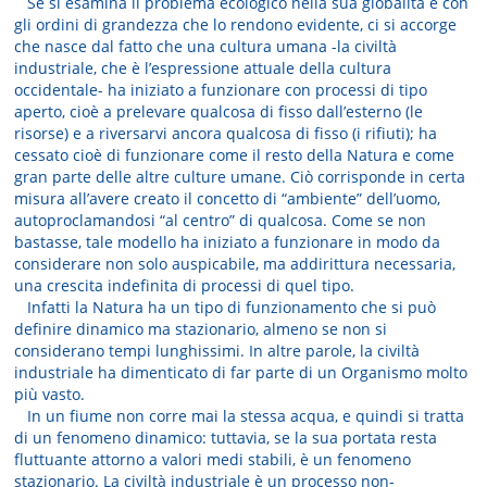
Se si esamina il problema ecologico nella sua globalità e con
gli ordini di grandezza che lo rendono evidente, ci si accorge
che nasce dal fatto che una cultura umana -la civiltà
industriale, che è l’espressione attuale della cultura
occidentale- ha iniziato a funzionare con processi di tipo
aperto, cioè a prelevare qualcosa di fisso dall’esterno (le
risorse) e a riversarvi ancora qualcosa di fisso (i rifiuti); ha
cessato cioè di funzionare come il resto della Natura e come
gran parte delle altre culture umane. Ciò corrisponde in certa
misura all’avere creato il concetto di “ambiente” dell’uomo,
autoproclamandosi “al centro” di qualcosa. Come se non
bastasse, tale modello ha iniziato a funzionare in modo da
considerare non solo auspicabile, ma addirittura necessaria,
una crescita indefinita di processi di quel tipo.
Infatti la Natura ha un tipo di funzionamento che si può
definire dinamico ma stazionario, almeno se non si
considerano tempi lunghissimi. In altre parole, la civiltà
industriale ha dimenticato di far parte di un Organismo molto
più vasto.
In un fiume non corre mai la stessa acqua, e quindi si tratta
di un fenomeno dinamico: tuttavia, se la sua portata resta
fluttuante attorno a valori medi stabili, è un fenomeno
stazionario. La civiltà industriale è un processo non-