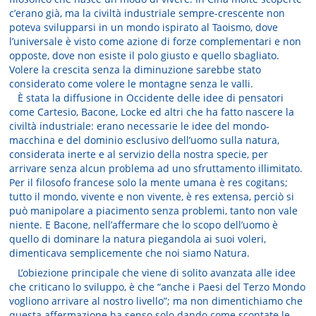
c’erano già, ma la civiltà industriale sempre-crescente non
poteva svilupparsi in un mondo ispirato al Taoismo, dove
l’universale è visto come azione di forze complementari e non
opposte, dove non esiste il polo giusto e quello sbagliato.
Volere la crescita senza la diminuzione sarebbe stato
considerato come volere le montagne senza le valli.
È stata la diffusione in Occidente delle idee di pensatori
come Cartesio, Bacone, Locke ed altri che ha fatto nascere la
civiltà industriale: erano necessarie le idee del mondo-
macchina e del dominio esclusivo dell’uomo sulla natura,
considerata inerte e al servizio della nostra specie, per
arrivare senza alcun problema ad uno sfruttamento illimitato.
Per il filosofo francese solo la mente umana è res cogitans;
tutto il mondo, vivente e non vivente, è res extensa, perciò si
può manipolare a piacimento senza problemi, tanto non vale
niente. E Bacone, nell’affermare che lo scopo dell’uomo è
quello di dominare la natura piegandola ai suoi voleri,
dimenticava semplicemente che noi siamo Natura.
L’obiezione principale che viene di solito avanzata alle idee
che criticano lo sviluppo, è che “anche i Paesi del Terzo Mondo
vogliono arrivare al nostro livello”; ma non dimentichiamo che
questa affermazione ha senso solo dando come scontate le