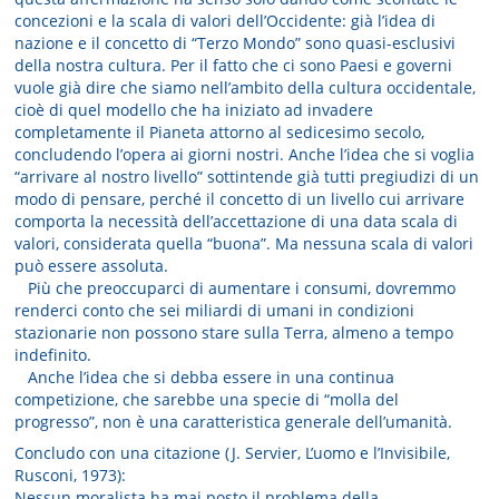
concezioni e la scala di valori dell’Occidente: già l’idea di
nazione e il concetto di “Terzo Mondo” sono quasi-esclusivi
della nostra cultura. Per il fatto che ci sono Paesi e governi
vuole già dire che siamo nell’ambito della cultura occidentale,
cioè di quel modello che ha iniziato ad invadere
completamente il Pianeta attorno al sedicesimo secolo,
concludendo l’opera ai giorni nostri. Anche l’idea che si voglia
“arrivare al nostro livello” sottintende già tutti pregiudizi di un
modo di pensare, perché il concetto di un livello cui arrivare
comporta la necessità dell’accettazione di una data scala di
valori, considerata quella “buona”. Ma nessuna scala di valori
può essere assoluta.
Più che preoccuparci di aumentare i consumi, dovremmo
renderci conto che sei miliardi di umani in condizioni
stazionarie non possono stare sulla Terra, almeno a tempo
indefinito.
Anche l’idea che si debba essere in una continua
competizione, che sarebbe una specie di “molla del
progresso”, non è una caratteristica generale dell’umanità.
Concludo con una citazione (J. Servier, L’uomo e l’Invisibile,
Rusconi, 1973):
Nessun moralista ha mai posto il problema della