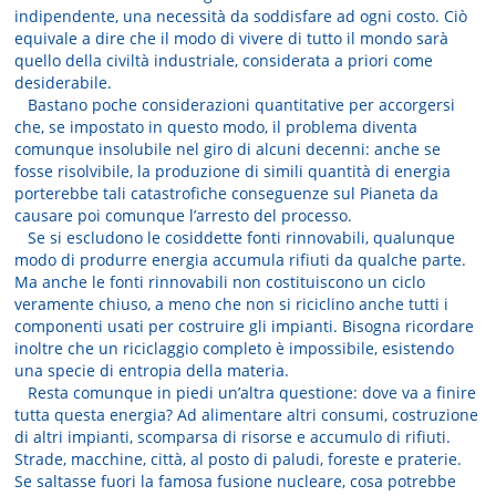
indipendente, una necessità da soddisfare ad ogni costo. Ciò
equivale a dire che il modo di vivere di tutto il mondo sarà
quello della civiltà industriale, considerata a priori come
desiderabile.
Bastano poche considerazioni quantitative per accorgersi
che, se impostato in questo modo, il problema diventa
comunque insolubile nel giro di alcuni decenni: anche se
fosse risolvibile, la produzione di simili quantità di energia
porterebbe tali catastrofiche conseguenze sul Pianeta da
causare poi comunque l’arresto del processo.
Se si escludono le cosiddette fonti rinnovabili, qualunque
modo di produrre energia accumula rifiuti da qualche parte.
Ma anche le fonti rinnovabili non costituiscono un ciclo
veramente chiuso, a meno che non si riciclino anche tutti i
componenti usati per costruire gli impianti. Bisogna ricordare
inoltre che un riciclaggio completo è impossibile, esistendo
una specie di entropia della materia.
Resta comunque in piedi un’altra questione: dove va a finire
tutta questa energia? Ad alimentare altri consumi, costruzione
di altri impianti, scomparsa di risorse e accumulo di rifiuti.
Strade, macchine, città, al posto di paludi, foreste e praterie.
Se saltasse fuori la famosa fusione nucleare, cosa potrebbe