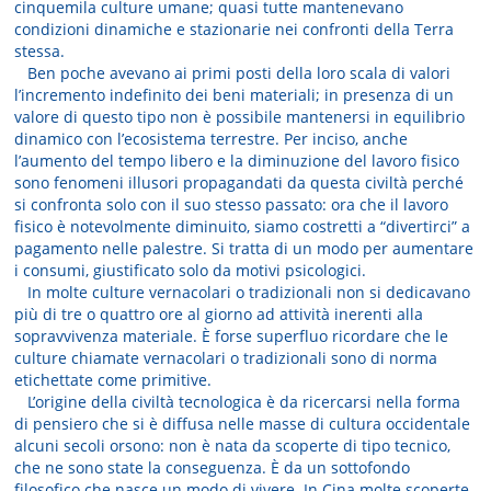
cinquemila culture umane; quasi tutte mantenevano
condizioni dinamiche e stazionarie nei confronti della Terra
stessa.
Ben poche avevano ai primi posti della loro scala di valori
l’incremento indefinito dei beni materiali; in presenza di un
valore di questo tipo non è possibile mantenersi in equilibrio
dinamico con l’ecosistema terrestre. Per inciso, anche
l’aumento del tempo libero e la diminuzione del lavoro fisico
sono fenomeni illusori propagandati da questa civiltà perché
si confronta solo con il suo stesso passato: ora che il lavoro
fisico è notevolmente diminuito, siamo costretti a “divertirci” a
pagamento nelle palestre. Si tratta di un modo per aumentare
i consumi, giustificato solo da motivi psicologici.
In molte culture vernacolari o tradizionali non si dedicavano
più di tre o quattro ore al giorno ad attività inerenti alla
sopravvivenza materiale. È forse superfluo ricordare che le
culture chiamate vernacolari o tradizionali sono di norma
etichettate come primitive.
L’origine della civiltà tecnologica è da ricercarsi nella forma
di pensiero che si è diffusa nelle masse di cultura occidentale
alcuni secoli orsono: non è nata da scoperte di tipo tecnico,
che ne sono state la conseguenza. È da un sottofondo
filosofico che nasce un modo di vivere. In Cina molte scoperte