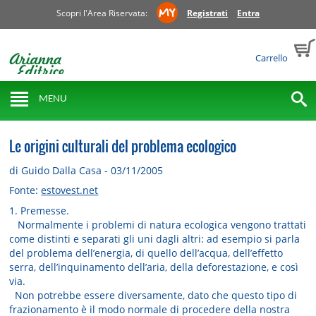
Scopri l'Area Riservata:
Registrati
Entra
Carrello
MENU
Le origini culturali del problema ecologico
di Guido Dalla Casa - 03/11/2005
Fonte:
estovest.net
1. Premesse.
Normalmente i problemi di natura ecologica vengono trattati
come distinti e separati gli uni dagli altri: ad esempio si parla
del problema dell’energia, di quello dell’acqua, dell’effetto
serra, dell’inquinamento dell’aria, della deforestazione, e così
via.
Non potrebbe essere diversamente, dato che questo tipo di
frazionamento è il modo normale di procedere della nostra