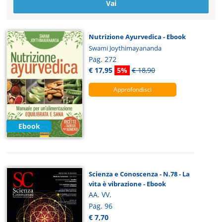
Nutrizione Ayurvedica - Ebook
Swami Joythimayananda
Pag. 272
€ 17,95
5%
€ 18,90
Approfondisci
Ebook
Scienza e Conoscenza - N.78 - La
vita è vibrazione - Ebook
AA. VV.
Pag. 96
€ 7,70