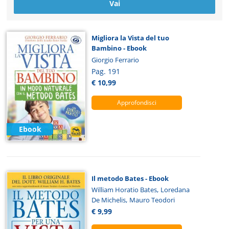
Migliora la Vista del tuo
Bambino - Ebook
Giorgio Ferrario
Pag. 191
€ 10,99
Approfondisci
Ebook
Il metodo Bates - Ebook
,
William Horatio Bates
Loredana
,
De Michelis
Mauro Teodori
€ 9,99