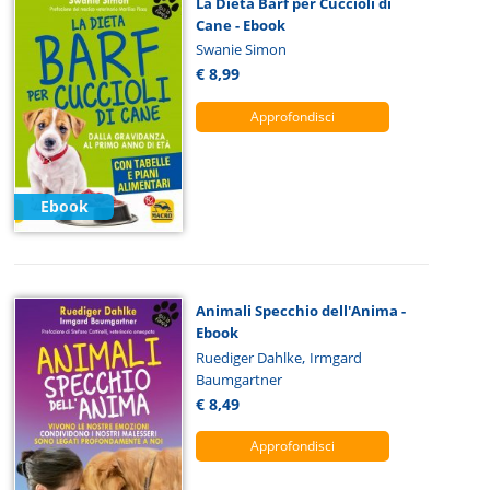
La Dieta Barf per Cuccioli di
Cane - Ebook
Swanie Simon
€ 8,99
Approfondisci
Ebook
Animali Specchio dell'Anima -
Ebook
,
Ruediger Dahlke
Irmgard
Baumgartner
€ 8,49
Approfondisci