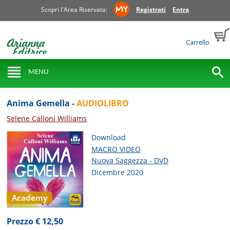
Scopri l'Area Riservata:
Registrati
Entra
Carrello
MENU
Anima Gemella -
AUDIOLIBRO
Selene Calloni Williams
Download
MACRO VIDEO
Nuova Saggezza - DVD
Dicembre 2020
Academy
Prezzo € 12,50