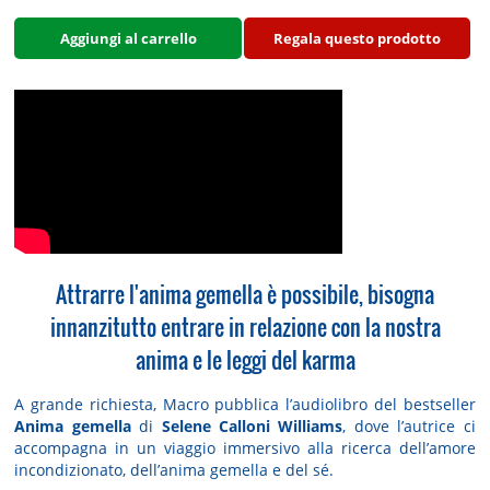
Aggiungi al carrello
Regala questo prodotto
Attrarre l'anima gemella è possibile, bisogna
innanzitutto entrare in relazione con la nostra
anima e le leggi del karma
A grande richiesta, Macro pubblica l’audiolibro del bestseller
Anima gemella
di
Selene Calloni Williams
, dove l’autrice ci
accompagna in un viaggio immersivo alla ricerca dell’amore
incondizionato, dell’anima gemella e del sé.