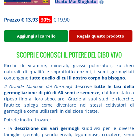
Usato Mai Sfogliato.
Prezzo € 13,93
30%
€ 19,90
Aggiungi al carrello
Regala questo prodotto
SCOPRI E CONOSCI IL POTERE DEL CIBO VIVO
Ricchi di vitamine, minerali, grassi polinsaturi, zuccheri
naturali di qualità e soprattutto enzimi, i semi germogliati
contengono
tutto quello di cui il nostro corpo ha bisogno
.
Il Grande Manuale dei Germogli
descrive
tutte le fasi della
germogliazione di più di 60 semi e semenze
, dal loro stato a
riposo fino al loro sbocciare. Grazie ai suoi studi e ricerche,
l’autrice spiega come diventare noi stessi coltivatori di
germogli e come utilizzarli in deliziose ricette.
Potrete inoltre trovare:
• la
descrizione dei vari germogli
suddivisi per le diverse
famiglie (cereali, pseudocereali, leguminose, crucifere, semi