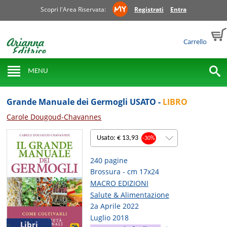
Scopri l'Area Riservata:
Registrati
Entra
Carrello
MENU
Grande Manuale dei Germogli USATO -
LIBRO
Carole Dougoud-Chavannes
Usato: € 13,93
-30%
240 pagine
Brossura - cm 17x24
MACRO EDIZIONI
Salute & Alimentazione
2a Aprile 2022
Luglio 2018
Libri