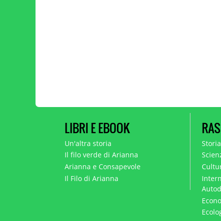
LIBRI E EBOOK
RAS
Un'altra storia
Stori
Il filo verde di Arianna
Scien
Arianna e Consapevole
Cultur
Il Filo di Arianna
Intern
Autod
Econo
Ecolo