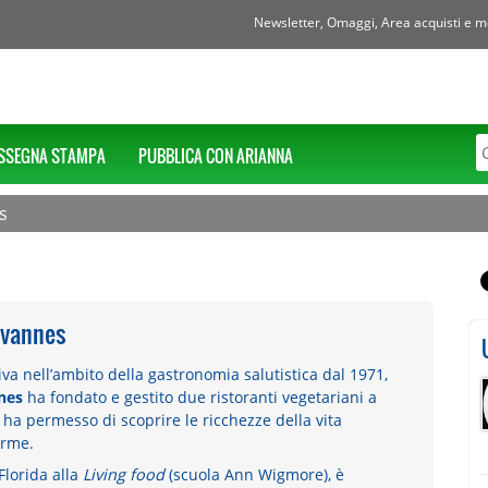
Newsletter, Omaggi, Area acquisti e mol
SSEGNA STAMPA
PUBBLICA CON ARIANNA
s
avannes
iva nell’ambito della gastronomia salutistica dal 1971,
nes
ha fondato e gestito due ristoranti vegetariani a
e ha permesso di scoprire le ricchezze della vita
orme.
Florida alla
Living food
(scuola Ann Wigmore), è