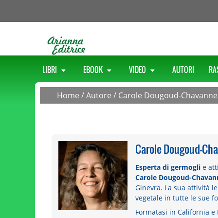
LIBRI
EBOOK
VIDEO
AUTORI
RA
Home
/
Autore
/
Carole Dougoud-Chavanne
Carole Dougoud-Ch
Esperta di germogli
e att
Carole Dougoud-Chavan
Ginevra. La sua attività l
vegetale in tutte le sue f
Formatasi in California e 