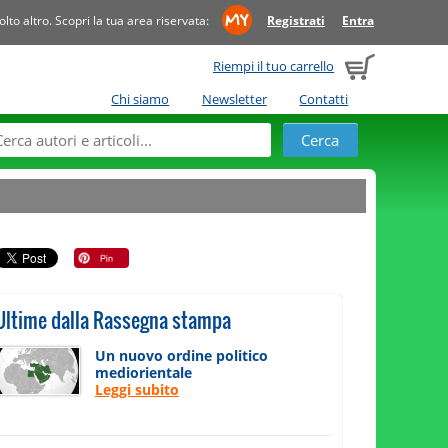
to altro. Scopri la tua area riservata:
Registrati
Entra
Riempi il tuo carrello
Chi siamo
Newsletter
Contatti
Ultime dalla Rassegna stampa
Un nuovo ordine politico
mediorientale
Leggi subito