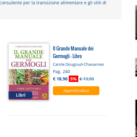
consulente per la transizione alimentare e gli stili di
Il Grande Manuale dei
Germogli - Libro
Carole Dougoud-Chavannes
Pag. 240
€ 18,90
5%
€ 19,90
Approfondisci
Libri