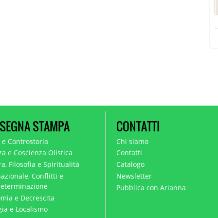
SEGNA STAMPA
CONTATTI
a e Controstoria
Chi siamo
za e Coscienza Olistica
Contatti
a, Filosofia e Spiritualità
Catalogo
azionale, Conflitti e
Newsletter
eterminazione
Pubblica con Arianna
mia e Decrescita
gia e Localismo