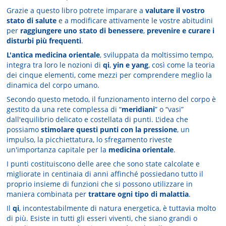
Grazie a questo libro potrete imparare a
valutare il vostro
stato di salute
e a modificare attivamente le vostre abitudini
per
raggiungere uno stato di benessere
,
prevenire e curare i
disturbi più frequenti
.
L'antica medicina orientale
, sviluppata da moltissimo tempo,
integra tra loro le nozioni di
qi
,
yin e yang
, così come la teoria
dei cinque elementi, come mezzi per comprendere meglio la
dinamica del corpo umano.
Secondo questo metodo, il funzionamento interno del corpo è
gestito da una rete complessa di “
meridiani
” o “vasi”
dall'equilibrio delicato e costellata di punti. L'idea che
possiamo
stimolare questi punti con la pressione
, un
impulso, la picchiettatura, lo sfregamento riveste
un'importanza capitale per la
medicina orientale
.
I punti costituiscono delle aree che sono state calcolate e
migliorate in centinaia di anni affinché possiedano tutto il
proprio insieme di funzioni che si possono utilizzare in
maniera combinata per
trattare ogni tipo di malattia
.
Il
qi
, incontestabilmente di natura energetica, è tuttavia molto
di più. Esiste in tutti gli esseri viventi, che siano grandi o