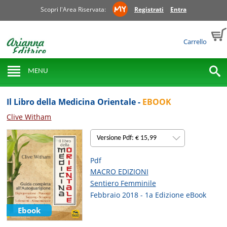
Scopri l'Area Riservata:
Registrati
Entra
Carrello
MENU
Il Libro della Medicina Orientale -
EBOOK
Clive Witham
Versione Pdf: € 15,99
Pdf
MACRO EDIZIONI
Sentiero Femminile
Febbraio 2018 - 1a Edizione eBook
Ebook