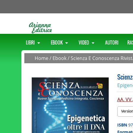
LIBRI
EBOOK
VIDEO
AUTORI
RA
Home
/
Ebook
/
Scienza E Conoscenza Rivist
Scienz
Epigene
AA. VV.
Versio
ISBN
97
Forma