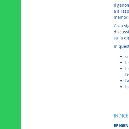
Il geno
e all’es
memori
Cosa sig
discuss
sulla d
In ques
so
le
i
l
l’
la
INDICE
EPIGEN