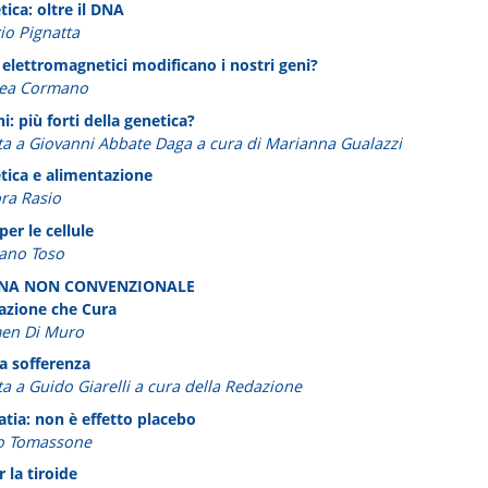
ica: oltre il DNA
io Pignatta
 elettromagnetici modificano i nostri geni?
rea Cormano
i: più forti della genetica?
sta a Giovanni Abbate Daga a cura di Marianna Gualazzi
tica e alimentazione
ra Rasio
er le cellule
iano Toso
INA NON CONVENZIONALE
azione che Cura
men Di Muro
la sofferenza
ta a Guido Giarelli a cura della Redazione
ia: non è effetto placebo
o Tomassone
 la tiroide