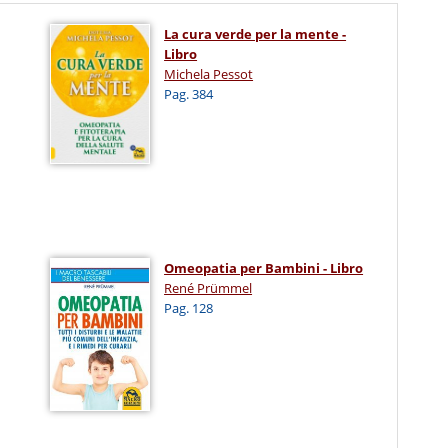
La cura verde per la mente -
Libro
Michela Pessot
Pag. 384
Omeopatia per Bambini - Libro
René Prümmel
Pag. 128