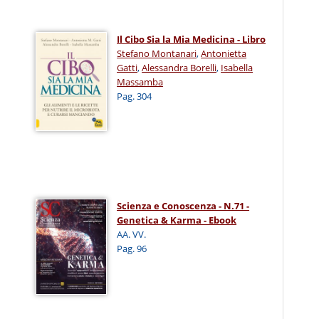
Il Cibo Sia la Mia Medicina - Libro
Stefano Montanari
,
Antonietta
Gatti
,
Alessandra Borelli
,
Isabella
Massamba
Pag. 304
Scienza e Conoscenza - N.71 -
Genetica & Karma - Ebook
AA. VV.
Pag. 96