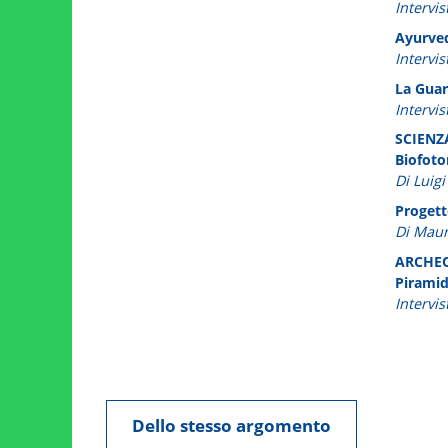
Intervi
Ayurved
Intervi
La Guar
Intervi
SCIENZ
Biofoto
Di Luigi
Progetto
Di Maur
ARCHE
Piramid
Intervi
Dello stesso argomento