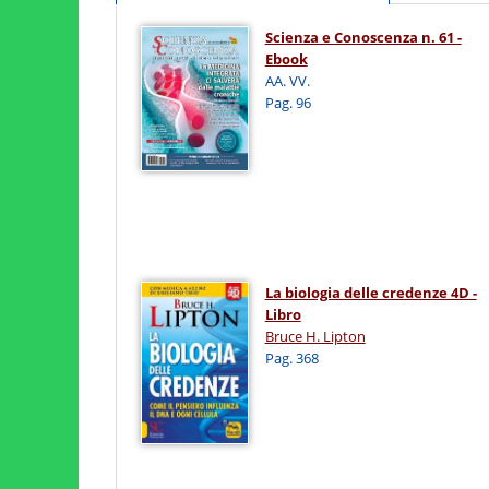
Scienza e Conoscenza n. 61 -
Ebook
AA. VV.
Pag. 96
La biologia delle credenze 4D -
Libro
Bruce H. Lipton
Pag. 368