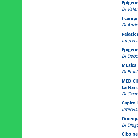
Epigenet
Di Valer
I campi
Di And
Relazion
Intervi
Epigene
Di Debo
Musica p
Di Emil
MEDIC
La Narr
Di Car
Capire 
Intervis
Omeopat
Di Dieg
Cibo per