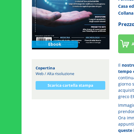
Casa ed
Collan
Prezzo
A
Ebook
Il
nostro
Copertina
tempo e
Web
/
Alta risoluzione
continu
giorno 
Scarica cartella stampa
acquisi
greco E
Immagi
prendon
Ora imm
appunti,
queste 