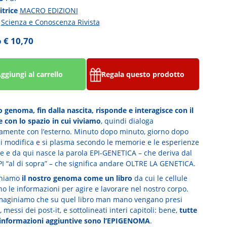
itrice
MACRO EDIZIONI
a
Scienza e Conoscenza Rivista
 € 10,70
ggiungi al carrello
Regala questo prodotto
 genoma, fin dalla nascita, risponde e interagisce con il
 con lo spazio in cui viviamo
, quindi dialoga
amente con l’esterno. Minuto dopo minuto, giorno dopo
si modifica e si plasma secondo le memorie e le esperienze
te e da qui nasce la parola EPI-GENETICA – che deriva dal
PI “al di sopra” – che significa andare OLTRE LA GENETICA.
niamo
il nostro genoma come un libro
da cui le cellule
o le informazioni per agire e lavorare nel nostro corpo.
aginiamo che su quel libro man mano vengano presi
 messi dei post-it, e sottolineati interi capitoli: bene,
tutte
informazioni aggiuntive sono l’EPIGENOMA
.