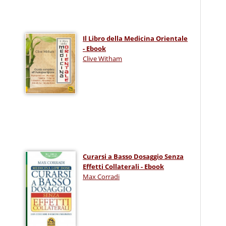
Il Libro della Medicina Orientale
- Ebook
Clive Witham
Curarsi a Basso Dosaggio Senza
Effetti Collaterali - Ebook
Max Corradi