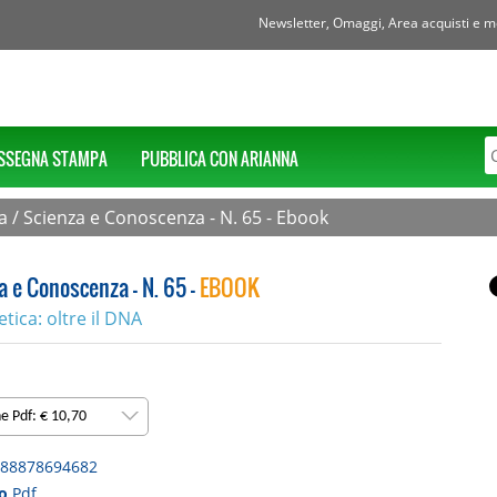
Newsletter, Omaggi, Area acquisti e mol
SSEGNA STAMPA
PUBBLICA CON ARIANNA
a
/
Scienza e Conoscenza - N. 65 - Ebook
a e Conoscenza - N. 65 -
EBOOK
tica: oltre il DNA
ne Pdf: € 10,70
88878694682
to
Pdf