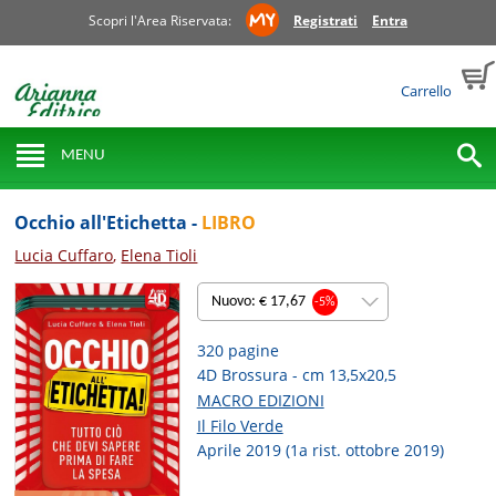
Scopri l'Area Riservata:
Registrati
Entra
Carrello
MENU
Occhio all'Etichetta -
LIBRO
Lucia Cuffaro
,
Elena Tioli
Nuovo: € 17,67
-5%
320 pagine
4D Brossura - cm 13,5x20,5
MACRO EDIZIONI
Il Filo Verde
Aprile 2019 (1a rist. ottobre 2019)