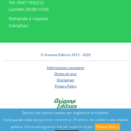
Tel: 0547.1932212
Lun/Ven 09:00-15:00
Domande e risposte
Contattaci
© Arianna Editrice 2013 - 2026
Informazioni societarie
Diritto di reso
Disclaimer
Privacy Policy
Questo sito utilizza cookies per migliorare la fruibilità.
Continuando nella navigazione consentirai all'utilizzo dei cookie e alla relativa
Benessere e conoscenza dal 1987
politica. Clicca sul seguente link per saperne di più
Privacy Policy
Sviluppato da
Nimaia