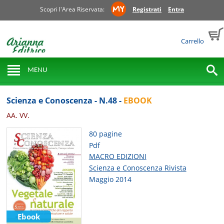
Scopri l'Area Riservata:
Registrati
Entra
Carrello
MENU
Scienza e Conoscenza - N.48 -
EBOOK
AA. VV.
80 pagine
Pdf
MACRO EDIZIONI
Scienza e Conoscenza Rivista
Maggio 2014
Ebook