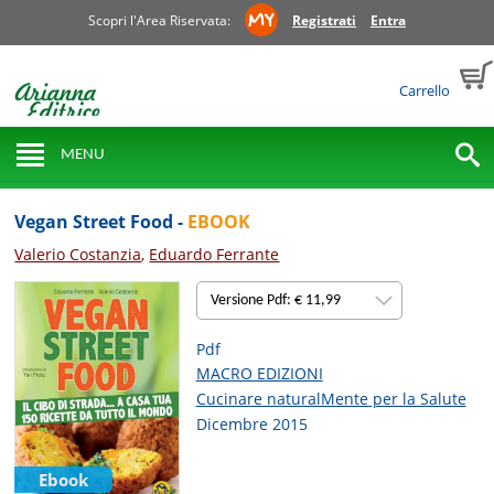
Scopri l'Area Riservata:
Registrati
Entra
Carrello
MENU
Vegan Street Food -
EBOOK
Valerio Costanzia
,
Eduardo Ferrante
Versione Pdf: € 11,99
Pdf
MACRO EDIZIONI
Cucinare naturalMente per la Salute
Dicembre 2015
Ebook